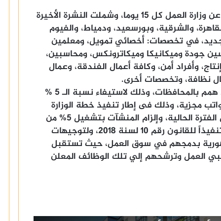
ويوضح أن نشرة التوظيف الدورية تصدر عن وزارة العمل كل 15 يوما، وشملت النشرة الأخيرة
فظات، هي: القاهرة، والشرقية، وبورسعيد، ودمياط، والفيوم
 الجديد، في تخصصات: أخصائي تمويل، ومعلمين
ين جودة وميكانيكا وميكاترونكس، ومحاسبين،
اج، وأفراد أمن، وكافة أعمال الفندقة، وعمال
مال نظافة، وتخصصات أخرى.
وتضم النشرة مجموعة من الوظائف لذوى همم بالمحافظات، وذلك لاستيفاء نسبة الـ 5 %
واتب مجزية، وذلك فى إطار تنفيذ خطة الوزارة
لرعاية وتدريب وتشغيل ذوي الهمم خلال الفترة الحالية، وإلزام المنشآت بتشغيل 5% من
إجمالي عمالها من ذوى القدرات الخاصة تنفيذاً للقانون رقم 10 لسنة 2018، ولتوجيهات
هورية بدمجهم في سوق العمل، حيث تستقبل
غبي العمل وترشحهم إلي تلك الوظائف المعلن