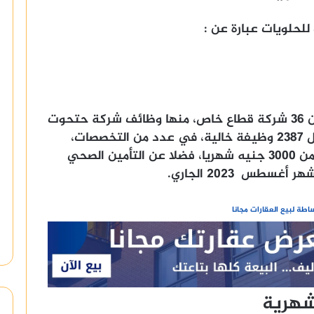
حلويات عبارة عن :
وأعلنت وزارة العمل عن تلقيها طلبات من 36 شركة قطاع خاص، منها وظائف شركة حتحوت
للحلويات على مستوى 9 محافظات لشغل 2387 وظيفة خالية، في عدد من التخصصات،
منها لذوى القدرات الخاصة، برواتب تبدأ من 3000 جنيه شهريا، فضلا عن التأمين الصحي
طس 2023 الجاري.
طة لبيع العقارات مجانا
شهرية