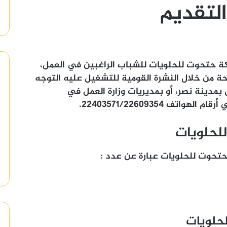
لتقديم
كة حتحوت للحلويات للشباب الراغبين في العمل،
 من خلال النشرة القومية للتشغيل عليه التوجه
رع يوسف عباس بمدينة نصر، أو بمديريات وزارة العمل في
ف 22403571/22609354.
لحلويات
تحوت للحلويات عبارة عن عدد :
حلويات