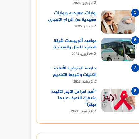
محلات بيع حيوانات ال
2 يوليو، 2023
روايات صعيديه وروايات
صعيدية عن الزواج الاجباري
3 يناير، 2025
مواعيد أتوبيسات شركة
7 أغسطس، 2025
18 يوليو، 2025
18 يوليو، 2025
الصعيد للنقل والسياحة
مدرسة كابيتال الدولية
مسجد الحصرى 6 اكتوبر
أفضل 10 حيوانات أليفة للاقتناء للكبار والصغار
29 أبريل، 2023
جامعة المنوفية الأهلية ..
الكليات وشروط التقديم
2 يوليو، 2023
“أهم اعراض الايدز الاكيده
وكيفية التعرف عليها
مبكرًا”
6 نوفمبر، 2024