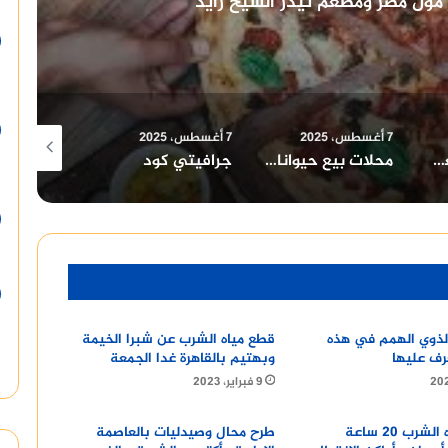
فروع ومنيو مطعم بوتشرز برجر
7 أغسطس، 2025
7 أغسطس، 2025
7 أغسطس، 2025
محلات بيع حيوانات اليفة في الاسكندرية
جرافيتي كود
جولدز جيم
ذوي الهمم في هذه
قطع مياه الشرب عن شبرا الخيمة
عرف عليها
وبهتيم بالقاهرة غدا الجمعة
9 فبراير، 2023
انقطاع مياه الشرب 20 ساعة
طرح محال وصيدليات بالعاصمة