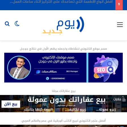
أفضل أنواع الأطعمة التي تساعدك على التركيز أثناء ساعات العمل الطويلة
القائمة
الوضع
بح
المظلم
عن
صمم موقع الكتروني لنشاطك واجعله يظهر الأول في نتائج جوجل
بيع عقاراتك مجانا
أفضل متجر الكتروني لبيع الكتب الورقية في مصر والعالم العربي