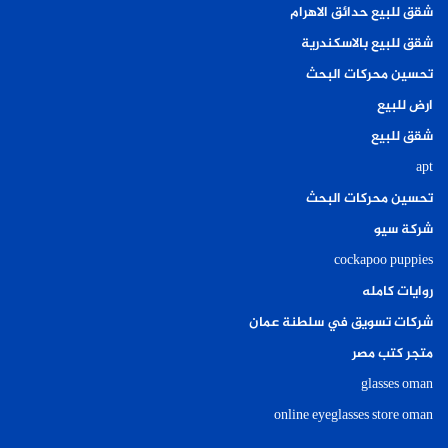
شقق للبيع حدائق الاهرام
تجنب الأطعمة ذات السعرات الحرارية العالية أو
الدهون، والتركيز على تناول الأطعمة الصحية
شقق للبيع بالاسكندرية
والمتوازنة.
تحسين محركات البحث
اتباع نظام غذائي صحي ومتوازن، يحتوي على
ارض للبيع
الكمية اللازمة من البروتين والألياف والفيتامينات
شقق للبيع
والمعادن.
apt
تحسين محركات البحث
شركة سيو
اكثر طريقة لسد الشهية وتصغير
cockapoo puppies
المعدة لانقاص الوزن
روايات كامله
شركات تسويق في سلطنة عمان
متجر كتب مصر
glasses oman
تعد انجح طريقة لسد الشهية وتصغير المعدة هي
الحرص على ممارسة التمارين الرياضية بشكل منتظم
online eyeglasses store oman
ومتوازن، وتنسيقها مع نظام غذائي صحي ومتوازن،