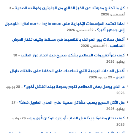
والسكريات والدهون المشبعة، وهذه المكونات قد
تزيد من الشهية وتسبب زيادة الوزن.
كل ما تحتاج معرفته عن الخبز الخالي من الجلوتين وفوائده الصحية
3
أغسطس، 2026
الأطعمة الغنية بالسكريات: تحتوي الأطعمة
الغنية بالسكريات على سعرات حرارية عالية وتحفز
لماذا تعتمد المؤسسات الإخبارية على digital marketing in oman للوصول
إلى جمهور أكبر؟
2 أغسطس، 2026
إفراز الإنسولين وتزيد من الشهية، ومن هذه
الأطعمة الحلويات والمشروبات الغازية والحبوب
أفضل محلات بيع الهواتف بالتقسيط في مسقط وكيف تختار العرض
المناسب
1 أغسطس، 2026
المحلاة.
كيف تقرأ تقييمات المطاعم بشكل صحيح قبل اتخاذ قرار الطلب
الأطعمة الدهنية: تحتوي الأطعمة الدهنية على
30
يوليو، 2026
سعرات حرارية عالية وتسبب الشعور بالشبع لفترة
قصيرة، وبالتالي قد تزيد من الشهية وتسبب زيادة
أفضل العادات اليومية التي تساعدك على الحفاظ على طاقتك طوال
اليوم
29 يوليو، 2026
الوزن، ومن هذه الأطعمة الوجبات السريعة
والمقالي والمأكولات الدسمة.
ما الذي يجعل بعض المطاعم تنجح بسرعة بينما تفشل أخرى؟
28 يوليو،
2026
الأطعمة الغنية بالنشويات: تحتوي الأطعمة
هل الأكل السريع يسبب مشاكل صحية على المدى الطويل فعلًا؟
27
الغنية بالنشويات مثل الخبز الأبيض والأرز الأبيض
يوليو، 2026
والبطاطس على سعرات حرارية عالية وقد تزيد من
كيف تختار مطعمًا جيدًا قبل الطلب أو زيارة المكان لأول مرة
26 يوليو،
الشهية، ويمكن استبدالها بالحبوب الكاملة
2026
والخضروات والفواكه.