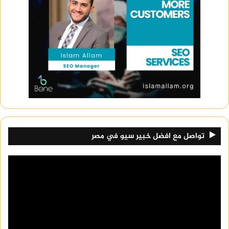
حيث تحتوي على حمض الأبل والفيتامينات
والألياف التي تساعد على تحفيز عملية الهضم
وتقليل الشهية.
وصفات لسد الشهية وتصغير المعدة
مع تعدد طرق الرجيم والأنظمة الغذائية هناك بعض
الوصفات الفعالة لسد الشهية وتقليص حجم المعدة،
ومن بينها:
تواصل مع افضل خبير سيو في مصر
تناول الأطعمة ذات الألياف العالية: يمكن تناول
الأطعمة ذات الألياف العالية مثل الخضروات الورقية
والفواكه والحبوب الكاملة، حيث تساعد على
الشعور بالشبع وتقليل الشهية وتحسين عملية
الهضم.
تناول البروتينات: يمكن تناول البروتينات مثل