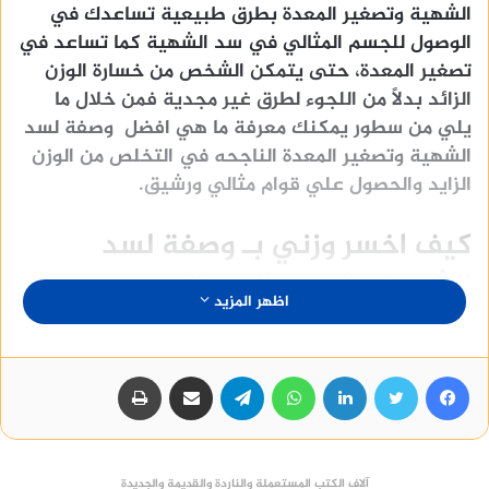
الشهية وتصغير المعدة بطرق طبيعية تساعدك في
الوصول للجسم المثالي في سد الشهية كما تساعد في
تصغير المعدة، حتى يتمكن الشخص من خسارة الوزن
الزائد بدلًا من اللجوء لطرق غير مجدية فمن خلال ما
يلي من سطور يمكنك معرفة ما هي افضل وصفة لسد
الشهية وتصغير المعدة الناجحه في التخلص من الوزن
الزايد والحصول علي قوام مثالي ورشيق.
كيف اخسر وزني بـ وصفة لسد
الشهية وتصغير المعدة
اظهر المزيد
افيد طريقة لسد الشهية وتصغير المعدة يجب ان تبدء
بالالتزام بنمط حياة صحي ومتوازن يشمل الأطعمة
فيسبوك
تويتر
لينكدإن
واتساب
تيلقرام
مشاركة عبر البريد
طباعة
الصحية واتباع بعض وصفات لسد الشهية وتصغير
المعدة لاموصوفة من قبل الطبيب مع ممارسة التمارين
الرياضية والنوم الكافي لتحقيق النتائج المرجوة في
خسارة الوزن الزائد، كما يوجد العديد من العوامل التي
آلاف الكتب المستعملة والناردة والقديمة والجديدة