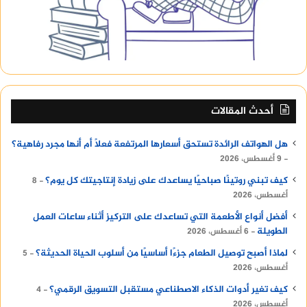
الهضم.
الأطعمة الحمضية: يمكن تناول الأطعمة الحمضية
مثل الليمون والبرتقال والتفاح الأخضر، حيث تحتوي
على حمض الأبل والفيتامينات والألياف التي
تساعد على تحفيز عملية الهضم وتقليل الشهية.
أحدث المقالات
ما هي الأطعمة التي يجب تجنبها
في وصفة لسد الشهية وتصغير
هل الهواتف الرائدة تستحق أسعارها المرتفعة فعلًا أم أنها مجرد رفاهية؟
9 أغسطس، 2026
المعدة؟
كيف تبني روتينًا صباحيًا يساعدك على زيادة إنتاجيتك كل يوم؟
8
أغسطس، 2026
هناك بعض الأطعمة التي يجب تجنبها أو تقليل تناولها
للحد من الشهية وتحسين إدارة الوزن، ومن هذه
أفضل أنواع الأطعمة التي تساعدك على التركيز أثناء ساعات العمل
الطويلة
6 أغسطس، 2026
الأطعمة:
لماذا أصبح توصيل الطعام جزءًا أساسيًا من أسلوب الحياة الحديثة؟
5
الأطعمة المصنعة والمعلبة: تحتوي الأطعمة
أغسطس، 2026
المصنعة والمعلبة على كميات كبيرة من الصوديوم
كيف تغير أدوات الذكاء الاصطناعي مستقبل التسويق الرقمي؟
4
أغسطس، 2026