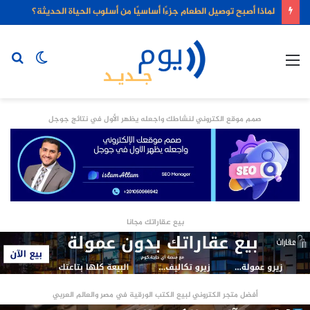
لماذا أصبح توصيل الطعام جزءًا أساسيًا من أسلوب الحياة الحديثة؟
القائمة
الوضع
بح
المظلم
عن
صمم موقع الكتروني لنشاطك واجعله يظهر الأول في نتائج جوجل
بيع عقاراتك مجانا
أفضل متجر الكتروني لبيع الكتب الورقية في مصر والعالم العربي