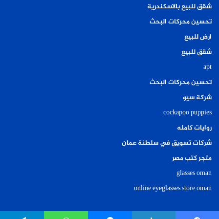
شقق للبيع بالاسكندرية
تحسين محركات البحث
ارض للبيع
شقق للبيع
apt
تحسين محركات البحث
شركة سيو
cockapoo puppies
روايات كامله
شركات تسويق في سلطنة عمان
متجر كتب مصر
glasses oman
online eyeglasses store oman