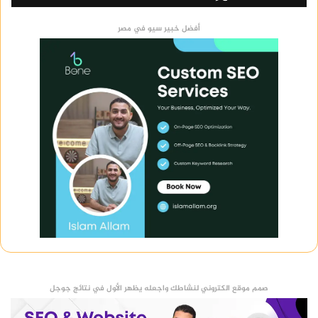
أفضل خبير سيو في مصر
صمم موقع الكتروني لنشاطك واجعله يظهر الأول في نتائج جوجل