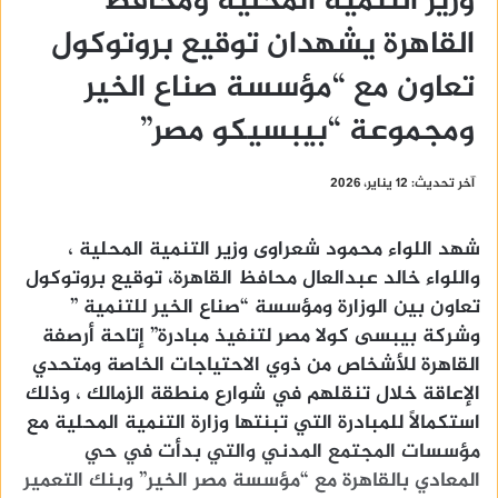
وزير التنمية المحلية ومحافظ
القاهرة يشهدان توقيع بروتوكول
تعاون مع “مؤسسة صناع الخير
ومجموعة “بيبسيكو مصر”
آخر تحديث: 12 يناير، 2026
شهد اللواء محمود شعراوى وزير التنمية المحلية ،
واللواء خالد عبدالعال محافظ القاهرة، توقيع بروتوكول
تعاون بين الوزارة ومؤسسة “صناع الخير للتنمية ”
وشركة بيبسى كولا مصر لتنفيذ مبادرة” إتاحة أرصفة
القاهرة للأشخاص من ذوي الاحتياجات الخاصة ومتحدي
الإعاقة خلال تنقلهم في شوارع منطقة الزمالك ، وذلك
استكمالاً للمبادرة التي تبنتها وزارة التنمية المحلية مع
مؤسسات المجتمع المدني والتي بدأت في حي
المعادي بالقاهرة مع “مؤسسة مصر الخير” وبنك التعمير