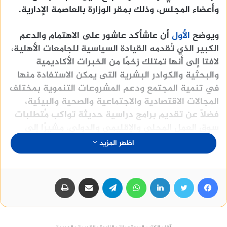
وأعضاء المجلس، وذلك بمقر الوزارة بالعاصمة الإدارية.
ويوضح
الأول
أن عاشأكد عاشور على الاهتمام والدعم
الكبير الذي تُقدمه القيادة السياسية للجامعات الأهلية،
لافتا إلى أنها تمتلك زخمًا من الخبرات الأكاديمية
والبحثية والكوادر البشرية التى يمكن الاستفادة منها
في تنمية المجتمع ودعم المشروعات التنموية بمختلف
المجالات الاقتصادية والاجتماعية والصحية والبيئية،
فضلًا عن تقديم برامج دراسية حديثة تواكب مُتطلبات
سوق العمل المحلي والإقليمي والدولي، مشيرًا إلى
ضرورة تحقيق التكامل داخل منظومة التعليم العالي
اظهر المزيد
المصرية، والتوسع فى الشراكات الدولية للارتقاء
بمستوى الخدمة التعليمية المقدمة.
فيسبوك
تويتر
لينكدإن
واتساب
تيلقرام
مشاركة عبر البريد
طباعة
اسعار مقابر طريق العين السخنة
وشدد الوزير في كلمته التي ينشرها
الاول
، على ضرورة