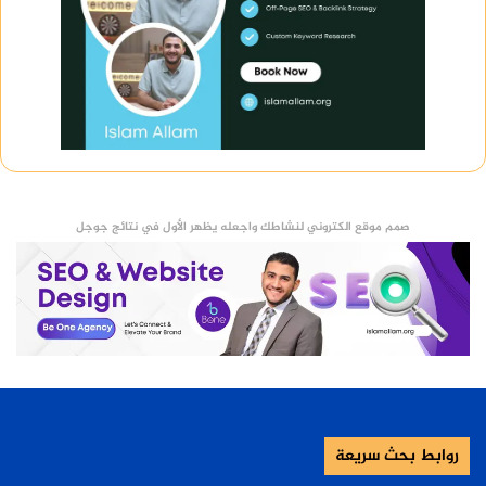
صمم موقع الكتروني لنشاطك واجعله يظهر الأول في نتائج جوجل
روابط بحث سريعة