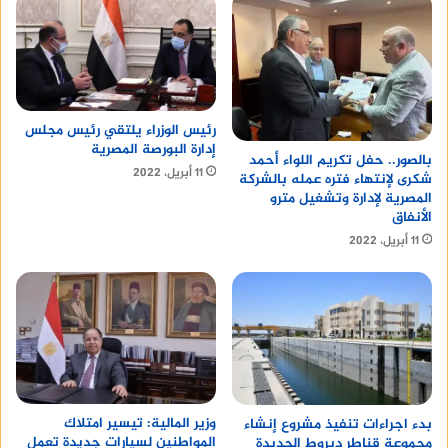
رئيس الوزراء يلتقي رئيس مجلس
إدارة البورصة المصرية
بالصور.. حفل تكريم اللواء أحمد
11 أبريل، 2022
شكرى لإنتهاء فتره عمله بالشركة
المصرية لإدارة وتشغيل مترو
الأنفاق
11 أبريل، 2022
وزير المالية: تيسير امتلاك
بدء اجراءات تنفيذ مشروع إنشاء
المواطنين لسيارات جديدة تعمل
مجموعة قناطر ديروط الجديدة