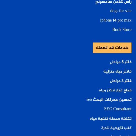
راس شاحن سامسونج
dogs for sale
iphone 14 pro max
Book Store
خدمات قد تهمك
فلتر ٥ مراحل
فلاتر مياه منزلية
فلتر ٣ مراحل
قطع غيار فلاتر مياه
تحسين محركات البحث seo
SEO Consultant
تكلفة محطة تنقية مياه
كتب تاريخية نادرة