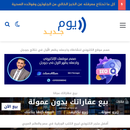
كل ما تحتاج معرفته عن الخبز الخالي من الجلوتين وفوائده الصحية
القائمة
الوضع
بح
المظلم
عن
صمم موقع الكتروني لنشاطك واجعله يظهر الأول في نتائج جوجل
بيع عقاراتك مجانا
أفضل متجر الكتروني لبيع الكتب الورقية في مصر والعالم العربي