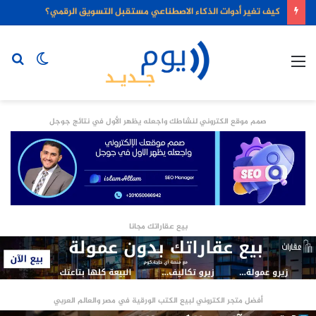
كيف تغير أدوات الذكاء الاصطناعي مستقبل التسويق الرقمي؟
القائمة
الوضع
بح
المظلم
عن
صمم موقع الكتروني لنشاطك واجعله يظهر الأول في نتائج جوجل
بيع عقاراتك مجانا
أفضل متجر الكتروني لبيع الكتب الورقية في مصر والعالم العربي