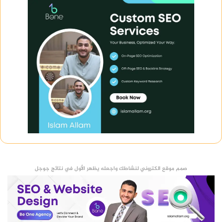
صمم موقع الكتروني لنشاطك واجعله يظهر الأول في نتائج جوجل