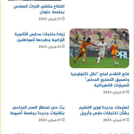
افتتاح ملتقى التراث السادس
بجامعة حلوان
الدخول إلى موقع وزارة التربية والتعليم والتعليم
21 فبراير، 2023
الفني.
زيادة منتجات مدارس الثانوية
اختيار أيقونة “نتائج الامتحانات”.
الزراعية وطرحها للمواطنين
اختيار نتيجة الشهادة الإعدادية.
21 فبراير، 2023
إدخال رقم الجلوس الخاص بالطالب.
الضغط على زر “عرض النتيجة”.
فتح التقدم لمنح “نقل تكنولوجيا
الاستعلام عبر موقع مديرية التربية
وتعميق التصنيع المحلى”
للسيارات الكهربائية
والتعليم بأسوان
21 فبراير، 2023
يمكن للطلاب وأولياء الأمور الاستعلام عن نتيجة
تعليمات جديدة لوزير التعليم
بث حى لمنظار الصدر الجراحى
الشهادة الإعدادية محافظة أسوان 2024 من خلال موقع
بشأن اختبارات مارس وأبريل
بتقنيات جديدة بجامعة أسيوط
مديرية التربية والتعليم بأسوان، وذلك باتباع الخطوات
21 فبراير، 2023
21 فبراير، 2023
التالية: