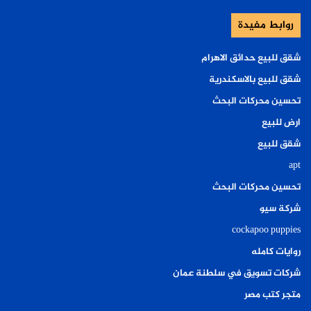
روابط مفيدة
شقق للبيع حدائق الاهرام
شقق للبيع بالاسكندرية
تحسين محركات البحث
ارض للبيع
شقق للبيع
apt
تحسين محركات البحث
شركة سيو
cockapoo puppies
روايات كامله
شركات تسويق في سلطنة عمان
متجر كتب مصر