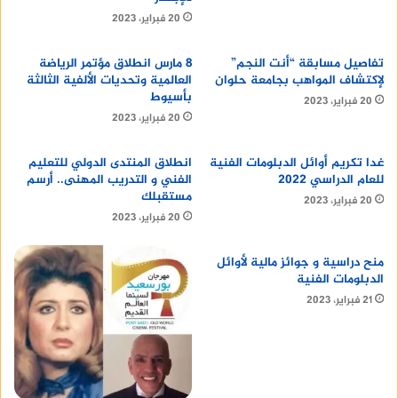
20 فبراير، 2023
تفاصيل مسابقة “أنت النجم”
8 مارس انطلاق مؤتمر الرياضة
يمكن للطلاب وأولياء الأمور الاستعلام عن نتيجة
لإكتشاف المواهب بجامعة حلوان
العالمية وتحديات الألفية الثالثة
بأسيوط
الشهادة الإعدادية محافظة أسوان 2024 من خلال أحد
20 فبراير، 2023
20 فبراير، 2023
الطرق التالية:
غدا تكريم أوائل الدبلومات الفنية
انطلاق المنتدى الدولي للتعليم
للعام الدراسي 2022
الفني و التدريب المهنى.. أرسم
مستقبلك
20 فبراير، 2023
الاستعلام عبر موقع وزارة التربية
20 فبراير، 2023
والتعليم والتعليم الفني
منح دراسية و جوائز مالية لأوائل
الدبلومات الفنية
يمكن للطلاب وأولياء الأمور الاستعلام عن نتيجة
21 فبراير، 2023
الشهادة الإعدادية محافظة أسوان 2024 من خلال موقع
وزارة التربية والتعليم والتعليم الفني، وذلك باتباع
الخطوات التالية: