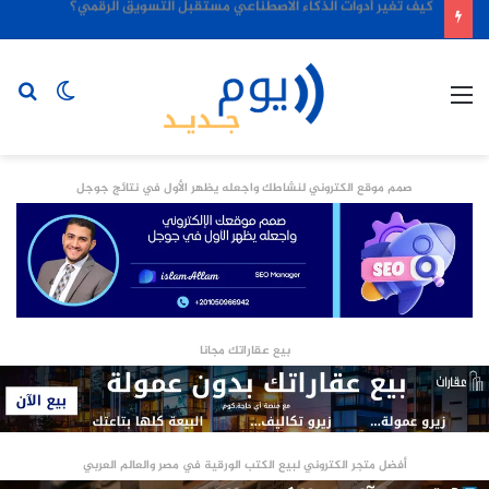
كيف تغير أدوات الذكاء الاصطناعي مستقبل التسويق الرقمي؟
القائمة
الوضع
بح
المظلم
عن
صمم موقع الكتروني لنشاطك واجعله يظهر الأول في نتائج جوجل
بيع عقاراتك مجانا
أفضل متجر الكتروني لبيع الكتب الورقية في مصر والعالم العربي