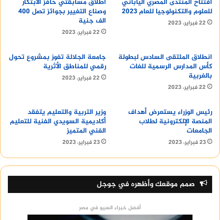
افتتاح المنتدى المصري الياباني
اطلاق مسابقتي حافز الابتكار
للعلوم والتكنولوجيا للعام 2023
وصناع التغيير بجوائز تصل 400
الف جنية
22 فبراير، 2023
22 فبراير، 2023
الدخول إلى موقع مديرية التربية والتعليم بأسوان.
اختيار أيقونة “نتائج الامتحانات”.
انطلاق الملتقى السادس لبطولة
جامعة الجلالة تفوز بمشروع تحول
كأس المدارس الرسمية للغات
رقمي للمناطق الأثرية
اختيار نتيجة الشهادة الإعدادية.
بالغربية
22 فبراير، 2023
إدخال رقم الجلوس الخاص بالطالب.
22 فبراير، 2023
الضغط على زر “عرض النتيجة”.
رئيس الوزراء يستعرض أهداف
وزير التربية والتعليم يتفقد
الاستعلام عبر المدرسة
المنصة الإلكترونية لطلاب
أكاديمية السويدي الفنية للتعليم
الجامعات
الفني المتميز
23 فبراير، 2023
23 فبراير، 2023
يمكن للطلاب وأولياء الأمور الاستعلام عن نتيجة
الشهادة الاعدادية محافظة أسوان 2024 من خلال
المدرسة التي يدرس بها الطالب، وذلك بالدخول إلى
صمم موقعك وأظهره في جوجل
المدرسة وتقديم رقم الجلوس الخاص بالطالب إلى
مسؤول النتائج.
أفضل خبراء السيو في مصر