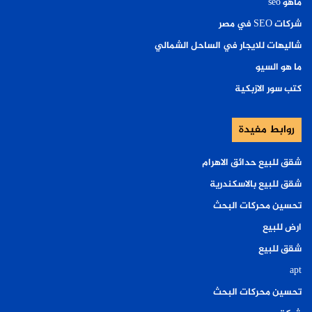
ماهو seo
شركات SEO في مصر
شاليهات للايجار في الساحل الشمالي
ما هو السيو
كتب سور الازبكية
روابط مفيدة
شقق للبيع حدائق الاهرام
شقق للبيع بالاسكندرية
تحسين محركات البحث
ارض للبيع
شقق للبيع
apt
تحسين محركات البحث