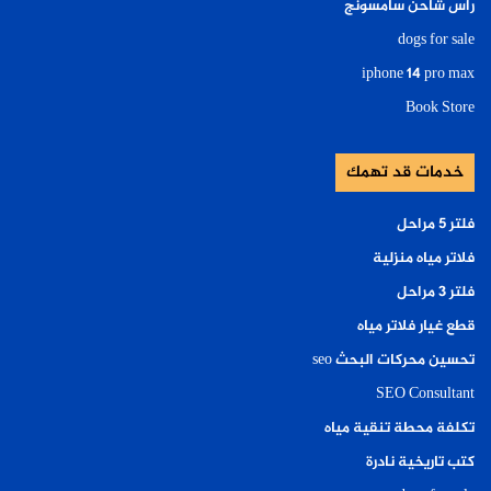
راس شاحن سامسونج
dogs for sale
iphone 14 pro max
Book Store
خدمات قد تهمك
فلتر ٥ مراحل
فلاتر مياه منزلية
فلتر ٣ مراحل
قطع غيار فلاتر مياه
تحسين محركات البحث seo
SEO Consultant
تكلفة محطة تنقية مياه
كتب تاريخية نادرة