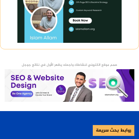
صمم موقع الكتروني لنشاطك واجعله يظهر الأول في نتائج جوجل
روابط بحث سريعة