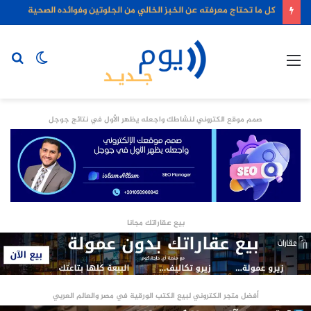
كل ما تحتاج معرفته عن الخبز الخالي من الجلوتين وفوائده الصحية
القائمة
الوضع
بح
المظلم
عن
صمم موقع الكتروني لنشاطك واجعله يظهر الأول في نتائج جوجل
بيع عقاراتك مجانا
أفضل متجر الكتروني لبيع الكتب الورقية في مصر والعالم العربي