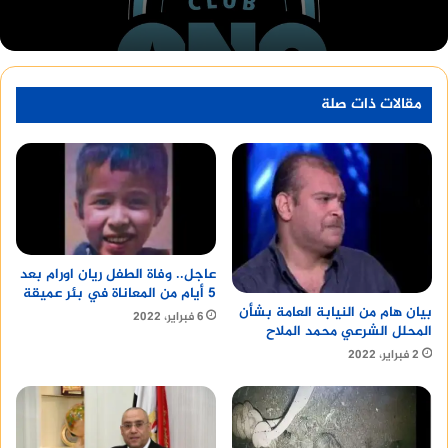
إدخال رقم الجلوس والاسم.
اعرف أكثر عن :
مؤسسه دار الشعب للصحافه و الطباعه
و النشر
مقالات ذات صلة
الاستعداد للعام الدراسي الثاني
بعد إعلان نتيجة الشهادة الإعدادية، يبدأ الطلاب في
الاستعداد للعام الدراسي الثاني. وفيما يلي بعض
النصائح للطلاب للاستعداد للعام الدراسي الثاني:
عاجل.. وفاة الطفل ريان اورام بعد
منصة وساطة لبيع العقارات مجانا
5 أيام من المعاناة في بئر عميقة
بيان هام من النيابة العامة بشأن
6 فبراير، 2022
المحلل الشرعي محمد الملاح
2 فبراير، 2022
المراجعة المستمرة للمناهج الدراسية: يجب على
الطلاب الاستمرار في مراجعة المناهج الدراسية
حتى يتمكنوا من تذكر المعلومات المهمة.