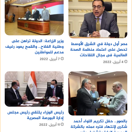
القاهرة – الإسكندرية
القاهرة – أسوان
القاهرة – الأقصر
القاهرة – مرسى مطروح
وزير الزراعة: الدولة تراهن على
مصر أول دولة في الشرق الأوسط
وطنية الفلاح.. والقمح يعود رغيف
القاهرة – شرم الشيخ
تحصل على اعتماد منظمة الصحة
مدعم للمواطنين
العالمية فى مجال اللقاحات
القاهرة – الغردقة
7 أبريل، 2022
4 أبريل، 2022
القاهرة – الساحل الشمالي
القاهرة – سيناء
القاهرة – الوجه القبلي
العديد من الخطوط الأخرى داخل مصر
خدمات شركة الصعيد للنقل
رئيس الوزراء يلتقي رئيس مجلس
والسياحة
إدارة البورصة المصرية
بالصور.. حفل تكريم اللواء أحمد
11 أبريل، 2022
شكرى لإنتهاء فتره عمله بالشركة