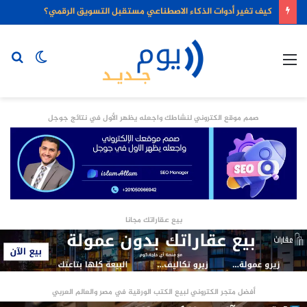
كيف تغير أدوات الذكاء الاصطناعي مستقبل التسويق الرقمي؟
القائمة
الوضع
بح
المظلم
عن
صمم موقع الكتروني لنشاطك واجعله يظهر الأول في نتائج جوجل
بيع عقاراتك مجانا
أفضل متجر الكتروني لبيع الكتب الورقية في مصر والعالم العربي