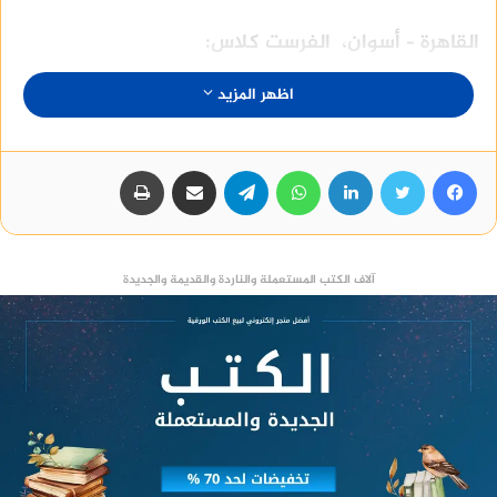
القاهرة – أسوان، الفرست كلاس:
اظهر المزيد
8:00 مساءً
11:00 مساءً
فيسبوك
تويتر
لينكدإن
واتساب
تيلقرام
مشاركة عبر البريد
طباعة
منصة وساطة لبيع العقارات مجانا
آلاف الكتب المستعملة والناردة والقديمة والجديدة
ال VIP:
9:00 مساءً
12:00 مساءً
وللحصول علي جميع المعلومات الرسميه يمكنك: