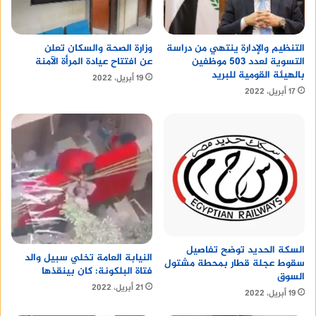
خفيفة ومشروبات، ووجود شاشات عرض ترفيهية.
4.أسعار مُنافسة:
التنظيم والإدارة ينتهي من دراسة
وزارة الصحة والسكان تعلن
التسوية لعدد 503 موظفين
عن افتتاح عيادة المرأة الآمنة
بالهيئة القومية للبريد
تُقدم الشركة أسعار مُنافسة لرحلاتها.
19 أبريل، 2022
17 أبريل، 2022
تُعد شركة الصعيد للنقل والسياحة من أفضل شركات
النقل البري في مصر.
procoat protection maabela
florist cairo
روايات مروى جوهر
السكة الحديد توضح تفاصيل
النيابة العامة تخلي سبيل والد
سقوط عجلة قطار بمحطة مشتول
فتاة البلكونة: كان بينقذها
السوق
burberry body eau de parfum intense 85ml
21 أبريل، 2022
19 أبريل، 2022
الجيوب الانفية