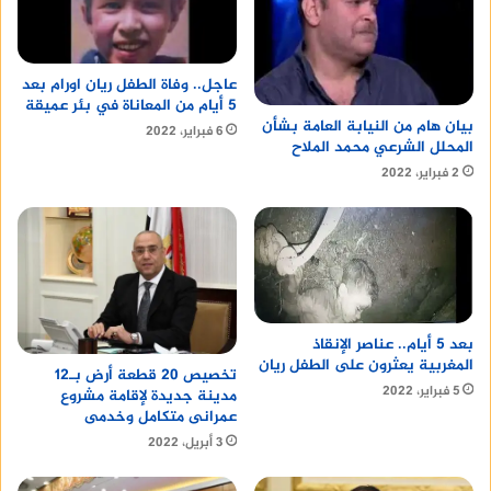
عاجل.. وفاة الطفل ريان اورام بعد
5 أيام من المعاناة في بئر عميقة
بيان هام من النيابة العامة بشأن
6 فبراير، 2022
المحلل الشرعي محمد الملاح
2 فبراير، 2022
بعد 5 أيام.. عناصر الإنقاذ
أبرز خطوط سير شركة الصعيد للنقل
المغربية يعثرون على الطفل ريان
تخصيص 20 قطعة أرض بـ12
والسياحة
5 فبراير، 2022
مدينة جديدة لإقامة مشروع
عمرانى متكامل وخدمى
3 أبريل، 2022
ينشر ابرز خطوط سير شركه الصعيد للنقل والسياحة
وهي: