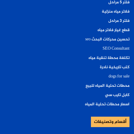
فلتر ٥ مراحل
فلاتر مياه منزلية
فلتر ٣ مراحل
قطع غيار فلاتر مياه
تحسين محركات البحث seo
SEO Consultant
تكلفة محطة تنقية مياه
كتب تاريخية نادرة
dogs for sale
محطات تحلية المياه للبيع
كابل تايب سي
اسعار محطات تحلية المياه
أقسام وتصنيفات