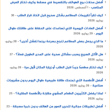
أفضل محلات بيع الهواتف بالتقسيط في مسقط وكيف تختار العرض
من الخدمات التي تشهد إقبال كبير هي خدمة
المناسب
1 أغسطس، 2026
توفير مربيات أطفال، حيث تعد رعاية الأطفال في
كيف تقرأ تقييمات المطاعم بشكل صحيح قبل اتخاذ قرار الطلب
30
المنازل من الأمور الأساسية بالنسبة للكثير من
يوليو، 2026
الأسر.
أفضل العادات اليومية التي تساعدك على الحفاظ على طاقتك طوال
توفر مكاتب الشغالات مربيات للأطفال من ذوات
اليوم
29 يوليو، 2026
الخبرة الذين يلتزمون برعاية الأطفال وتلبية
ما الذي يجعل بعض المطاعم تنجح بسرعة بينما تفشل أخرى؟
28 يوليو،
احتياجاتهم اليومية، من تحضير الطعام لهم إلى
2026
متابعة دراستهم واللعب معهم.
هل الأكل السريع يسبب مشاكل صحية على المدى الطويل فعلًا؟
27
تقديم رعاية للمسنين يتطلب مهارات معينة
يوليو، 2026
واحترافية عالية، خاصة في حال وجود حالات
كيف تختار مطعمًا جيدًا قبل الطلب أو زيارة المكان لأول مرة
26 يوليو،
صحية خاصة مثل الزهايمر أو أمراض القلب.
2026
تقوم مكاتب الشغالات بتوفير جليسات مسنين من
أفضل الأطعمة التي تمنحك طاقة طبيعية طوال اليوم بدون مشروبات
صناعية
ذوات الخبرة في التعامل مع كبار السن وتقديم
26 يوليو، 2026
الرعاية الصحية والاهتمام الكامل لحالتهم.
لماذا يفضل الكثيرون الطعام المشوي مقارنة بالأطعمة المقلية؟
25
يوليو، 2026
تعد خدمة توفير طباخين وسائقين من الخدمات
التي يكثر عليها الطلب، حيث يطلب العديد من
أفضل تطبيقات مجانية لتحرير الصور من الهاتف بدون خبرة مسبقة
23