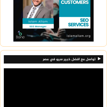
مكتب شغالات في القاهرة
منطقة القاهرة الكبرى هي أكثر المناطق التي تحتوي
على مكاتب شغالات نظراً للكثافة السكانية العالية،
واحتياج العديد من الأسر لهذه الخدمات، مكتب باريس
ستار هو أحد المكاتب البارزة في هذه المنطقة.
يتخصص المكتب في توفير خادمات من مختلف
الجنسيات، مثل الفلبين وإثيوبيا، مع ضمان
تواصل مع افضل خبير سيو في مصر
تدريبهن على أحدث أساليب العمل المنزلي.
يتم اختيار مربيات أطفال تتمتع بالكفاءة والخبرة
في التعامل مع الأطفال من جميع الأعمار.
لأسر كبار السن، يوفر المكتب جليسات مسنين
يتمتعن بخبرة واسعة في الرعاية الصحية
والنفسية.
كما يقدم خدمات طباخين لإعداد وجبات غذائية