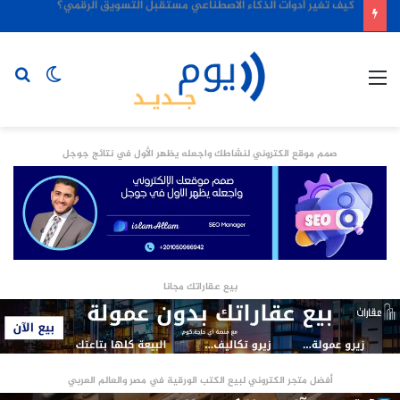
كيف تغير أدوات الذكاء الاصطناعي مستقبل التسويق الرقمي؟
القائمة
الوضع
بح
المظلم
عن
صمم موقع الكتروني لنشاطك واجعله يظهر الأول في نتائج جوجل
بيع عقاراتك مجانا
أفضل متجر الكتروني لبيع الكتب الورقية في مصر والعالم العربي