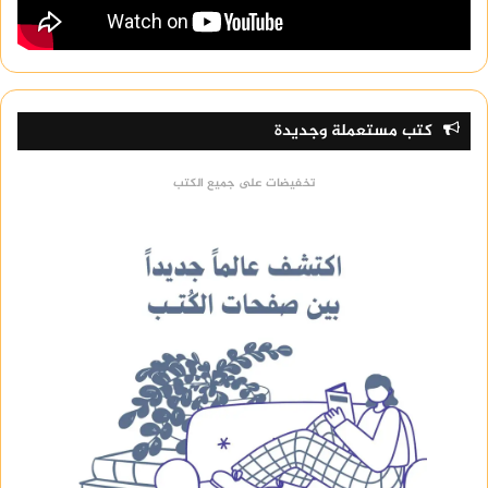
متوازنة وسائقين محترفين.
يتميز مكتب باريس ستار بتقديم خدماته مع
ضمانات قانونية شاملة، مما يضمن للعملاء استلام
الخدمة المطلوبة بأعلى درجات الأمان والموثوقية.
كتب مستعملة وجديدة
مكتب شغالات في الشيخ زايد
تخفيضات على جميع الكتب
منطقة الشيخ زايد تتمتع بموقع جغرافي مميز، ويعيش
فيها العديد من العائلات التي تتطلب مستوى راقي
في خدماتها المنزلية، مكتب الرضاء لتشغيل الخادمات
هو أحد المكاتب التي توفر هذه الخدمات في هذه
المنطقة.
يوفر المكتب خادمات مدربات بشكل شامل للقيام
بكافة الأنشطة المنزلية مثل التنظيف، الغسيل،
والطبخ.
المكتب يتيح للمستخدمين اختيار مربيات أطفال