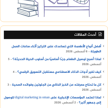
حسب احتياجات كل أسرة.
يوفر المكتب جليسات مسنين يتوفرن على مهارات
متخصصة في رعاية المسنين، بالإضافة إلى ذلك،
يقدم المكتب خدمات سائقين وطباخين حسب
الاحتياجات.
أحدث المقالات
اقرأ أيضا:
كرسي مكتب طبي
أفضل أنواع الأطعمة التي تساعدك على التركيز أثناء ساعات العمل
خدمات افضل مكتب شغالات في مصر
الطويلة
6 أغسطس، 2026
لماذا أصبح توصيل الطعام جزءًا أساسيًا من أسلوب الحياة الحديثة؟
5
تعد خدمة توفير خادمات من الخدمات الأساسية التي
أغسطس، 2026
تقدمها مكاتب الشغالات، يتم اختيار الخادمات بعناية
كيف تغير أدوات الذكاء الاصطناعي مستقبل التسويق الرقمي؟
4
فائقة وتدريبهن على مهارات العمل المنزلية مثل
أغسطس، 2026
التنظيف، ترتيب المنزل، والعناية بالأطفال.
كل ما تحتاج معرفته عن الخبز الخالي من الجلوتين وفوائده الصحية
3
أغسطس، 2026
تتوفر الخادمات من جنسيات متنوعة، مثل الفلبين،
لماذا تعتمد المؤسسات الإخبارية على digital marketing in oman للوصول
إثيوبيا، إندونيسيا، ونيجيريا، مما يتيح للعملاء
إلى جمهور أكبر؟
2 أغسطس، 2026
اختيار الأنسب لهم حسب احتياجاتهم.