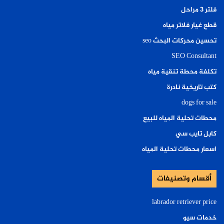
فلتر ٣ مراحل
قطع غيار فلاتر مياه
تحسين محركات البحث seo
SEO Consultant
تكلفة محطة تنقية مياه
كتب تاريخية نادرة
dogs for sale
محطات تحلية المياه للبيع
كابل تايب سي
اسعار محطات تحلية المياه
أقسام وتصنيفات
labrador retriever price
خدمات سيو