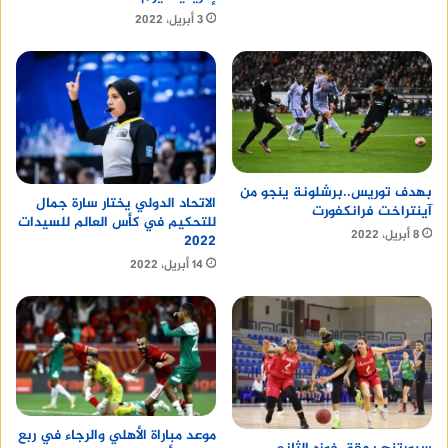
3 أبريل، 2022
بهدف توريس..برشلونة ينجو من
الاتحاد الدولي يختار سارة جمال
آينتراخت فرانكفورت
للتحكيم في كأس العالم للسيدات
8 أبريل، 2022
2022
14 أبريل، 2022
موعد مباراة الأهلي والرجاء في ربع