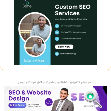
صمم موقع الكتروني لنشاطك واجعله يظهر الأول في نتائج جوجل