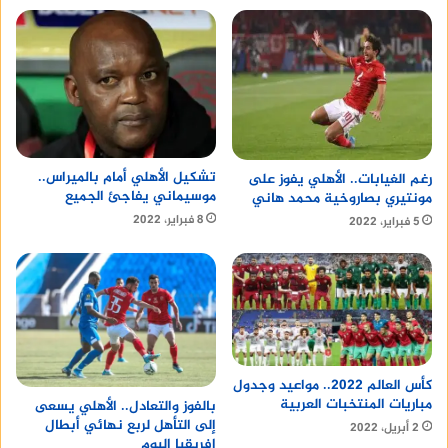
تشكيل الأهلي أمام بالميراس..
رغم الغيابات.. الأهلي يفوز على
موسيماني يفاجئ الجميع
مونتيري بصاروخية محمد هاني
8 فبراير، 2022
5 فبراير، 2022
كأس العالم 2022.. مواعيد وجدول
مباريات المنتخبات العربية
بالفوز والتعادل.. الأهلي يسعى
إلى التأهل لربع نهائي أبطال
2 أبريل، 2022
إفريقيا اليوم