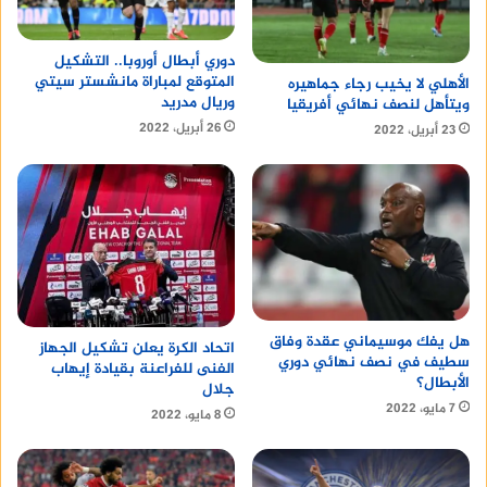
دوري أبطال أوروبا.. التشكيل
المتوقع لمباراة مانشستر سيتي
الأهلي لا يخيب رجاء جماهيره
وريال مدريد
ويتأهل لنصف نهائي أفريقيا
26 أبريل، 2022
23 أبريل، 2022
هل يفك موسيماني عقدة وفاق
اتحاد الكرة يعلن تشكيل الجهاز
سطيف في نصف نهائي دوري
الفنى للفراعنة بقيادة إيهاب
الأبطال؟
جلال
7 مايو، 2022
8 مايو، 2022