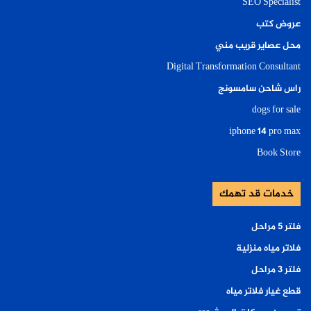
SEO Specialist
عروض كتب
محل عصاير قريب مني
Digital Transformation Consultant
راس شاحن سامسونج
dogs for sale
iphone 14 pro max
Book Store
خدمات قد تهمك
فلتر ٥ مراحل
فلاتر مياه منزلية
فلتر ٣ مراحل
قطع غيار فلاتر مياه