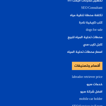
تحسين محركات البحث seo
SEO Consultant
تكلفة محطة تنقية مياه
كتب تاريخية نادرة
dogs for sale
محطات تحلية المياه للبيع
كابل تايب سي
اسعار محطات تحلية المياه
أقسام وتصنيفات
labrador retriever price
خدمات سيو
افضل شركة سيو
mobile car holder