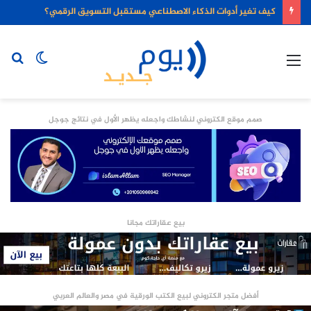
كيف تغير أدوات الذكاء الاصطناعي مستقبل التسويق الرقمي؟
القائمة
الوضع
بح
المظلم
عن
صمم موقع الكتروني لنشاطك واجعله يظهر الأول في نتائج جوجل
بيع عقاراتك مجانا
أفضل متجر الكتروني لبيع الكتب الورقية في مصر والعالم العربي