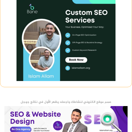
صمم موقع الكتروني لنشاطك واجعله يظهر الأول في نتائج جوجل