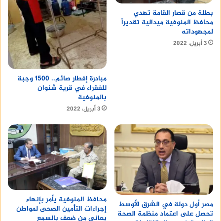
بطلة من قصار القامة تهدي
محافظ المنوفية ميدالية تقديراً
لمجهوداته
3 أبريل، 2022
مبادرة إفطار صائم.. 1500 وجبة
للفقراء في قرية شنوان
بالمنوفية
3 أبريل، 2022
محافظ المنوفية يأمر بإنهاء
مصر أول دولة في الشرق الأوسط
إجراءات التأمين الصحى لمواطن
تحصل على اعتماد منظمة الصحة
يعانى من ضعف بالسمع