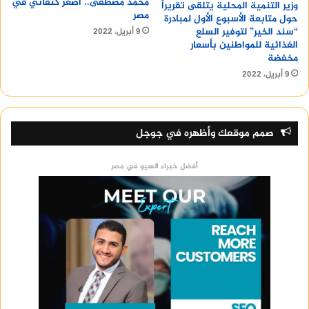
محمد مصطفى.. أصغر كنفاني في
وزير التنمية المحلية يتلقى تقريراً
مصر
حول متابعة الأسبوع الأول لمبادرة
“سند الخير” لتوفير السلع
9 أبريل، 2022
الغذائية للمواطنين بأسعار
مخفضة
9 أبريل، 2022
صمم موقعك وأظهره في جوجل
أفضل خبراء السيو في مصر