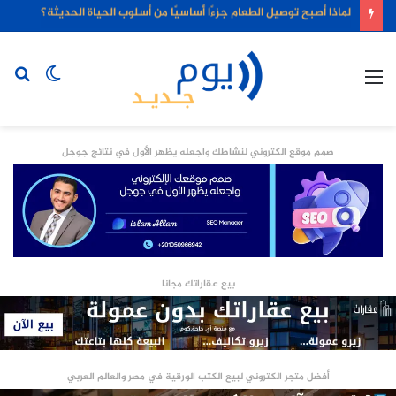
لماذا أصبح توصيل الطعام جزءًا أساسيًا من أسلوب الحياة الحديثة؟
القائمة
الوضع
بح
المظلم
عن
صمم موقع الكتروني لنشاطك واجعله يظهر الأول في نتائج جوجل
بيع عقاراتك مجانا
أفضل متجر الكتروني لبيع الكتب الورقية في مصر والعالم العربي