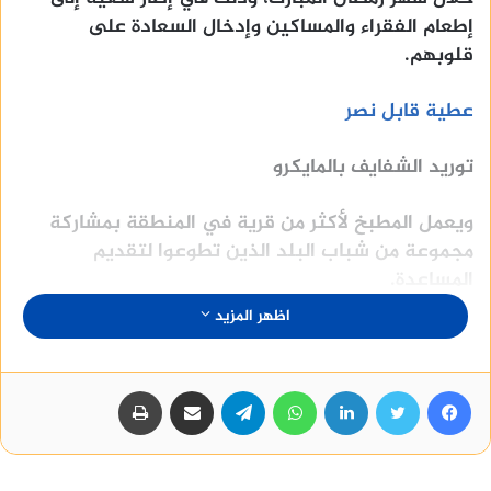
إطعام الفقراء والمساكين وإدخال السعادة على
قلوبهم.
عطية قابل نصر
توريد الشفايف بالمايكرو
ويعمل المطبخ لأكثر من قرية في المنطقة بمشاركة
مجموعة من شباب البلد الذين تطوعوا لتقديم
المساعدة.
اظهر المزيد
منصة وساطة لبيع العقارات مجانا
فيسبوك
تويتر
لينكدإن
واتساب
تيلقرام
مشاركة عبر البريد
طباعة
ويهدف المطبخ إلى توفير وجبات إفطار صحية ومتنوعة
للفقراء والمحتاجين، ومساعدة الأسر الفقيرة على تلبية