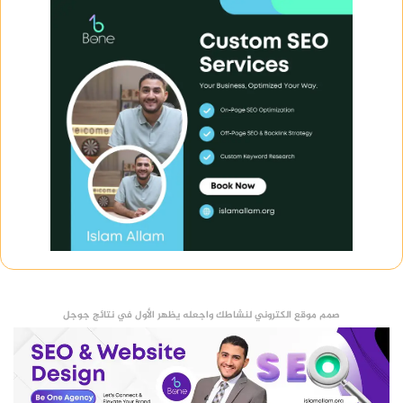
صمم موقع الكتروني لنشاطك واجعله يظهر الأول في نتائج جوجل