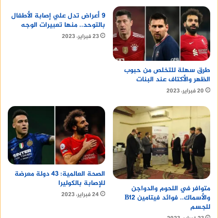
9 أعراض تدل علي إصابة الأطفال
بالتوحد.. منها تعبيرات الوجه
مراتب انجلندر
23 فبراير، 2023
شقة صغيرة للايجار بمصر الجديدة
طرق سهلة للتخلص من حبوب
الظهر والأكتاف عند البنات
20 فبراير، 2023
الصحة العالمية: 43 دولة معرضة
للإصابة بالكوليرا
متوافر في اللحوم والدواجن
24 فبراير، 2023
والأسماك.. فوائد فيتامين B12
للجسم