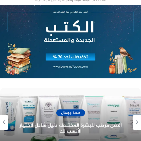
آلاف الكتب المستعملة والناردة والقديمة والجديدة
وناقش اللقاء، سبل تعزيز التعاون لنقل الخبرات
المصرية الواسعة في مجالات التغطية الصحية الشاملة
والرعاية الطبية المتقدمة والتحول الرقمي للخدمات
إلى دولة غانا، كما بحث اللقاء أوجه التعاون في مجال
السياحة العلاجية، حيث أكد الدكتور أحمد السبكي، أن
الدولة المصرية ممثلة في الهيئة العامة للرعاية الصحية
تمتلك منشآت صحية معتمدة وفقًا لأحدث معايير
الجودة ومهارات وخبرات كبيرة وبرامج للسياحة
العلاجية تؤهلها بأن تصبح الوجهة الأولى للوافدين من
الدول الأفريقية للعلاج بمصر، كهدف استراتيجي
للهيئة.
منصة وساطة لبيع العقارات مجانا
صحة وجمال
افضل غسول مهبلي معطر