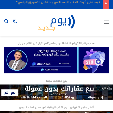
كيف تغير أدوات الذكاء الاصطناعي مستقبل التسويق الرقمي؟
القائمة
الوضع
بح
المظلم
عن
صمم موقع الكتروني لنشاطك واجعله يظهر الأول في نتائج جوجل
بيع عقاراتك مجانا
أفضل متجر الكتروني لبيع الكتب الورقية في مصر والعالم العربي