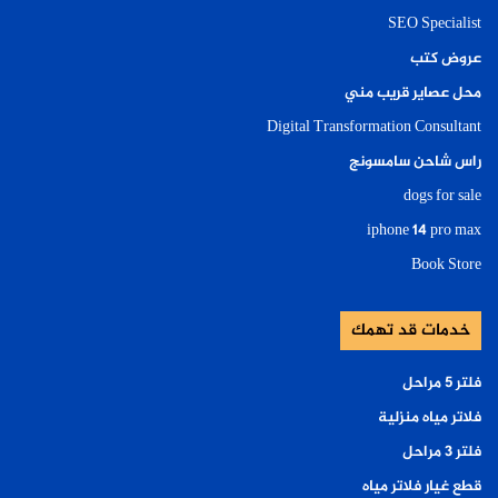
SEO Specialist
عروض كتب
محل عصاير قريب مني
Digital Transformation Consultant
راس شاحن سامسونج
dogs for sale
iphone 14 pro max
Book Store
خدمات قد تهمك
فلتر ٥ مراحل
فلاتر مياه منزلية
فلتر ٣ مراحل
قطع غيار فلاتر مياه