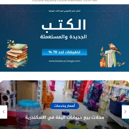
آلاف الكتب المستعملة والناردة والقديمة والجديدة
مساعدتها لنديم
في هذه الأثناء، يحاول شريف، والد أماني، أن يثنيها عن
مساعدتها لنديم. يعتقد شريف أن نديم لا يستحق
اهتمامها، وأنه سيتسبب لها في المشاكل.
نديم يتعرض لموقف صعب
في نهاية الحلقة، يتعرض نديم لموقف صعب. يُتهم
أحد موكليه بجريمة قتل، ويجد نديم نفسه أمام مهمة
صعبة وهي الدفاع عنه. يبذل نديم قصارى جهده لإثبات
براءة موكله، ويتمكن في النهاية من ذلك.
منصة وساطة لبيع العقارات مجانا
أسعار وخدمات
جولدز جيم