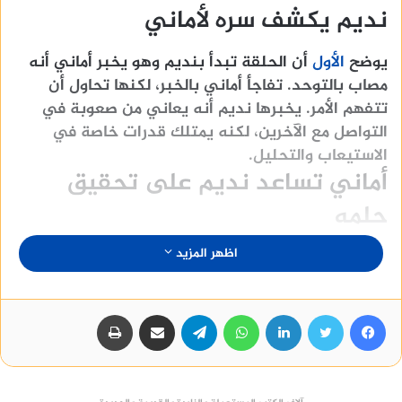
نديم يكشف سره لأماني
يوضح
الأول
أن الحلقة تبدأ بنديم وهو يخبر أماني أنه
مصاب بالتوحد. تفاجأ أماني بالخبر، لكنها تحاول أن
تتفهم الأمر. يخبرها نديم أنه يعاني من صعوبة في
التواصل مع الآخرين، لكنه يمتلك قدرات خاصة في
الاستيعاب والتحليل.
أماني تساعد نديم على تحقيق
حلمه
اظهر المزيد
تقرر أماني أن تساعد نديم على تحقيق حلمه في أن
يصبح محامياً. تأخذه إلى مكتبها، وتبدأ في تدريبه على
كيفية التعامل مع القضايا القانونية. يتعلم نديم
فيسبوك
تويتر
لينكدإن
واتساب
تيلقرام
مشاركة عبر البريد
طباعة
بسرعة كبيرة، ويثبت نفسه كأحد أفضل المحامين في
المكتب.
شريف يحاول ثني أماني عن