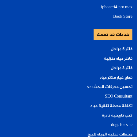
iphone 14 pro max
Book Store
خدمات قد تهمك
فلتر ٥ مراحل
فلاتر مياه منزلية
فلتر ٣ مراحل
قطع غيار فلاتر مياه
تحسين محركات البحث seo
SEO Consultant
تكلفة محطة تنقية مياه
كتب تاريخية نادرة
dogs for sale
محطات تحلية المياه للبيع