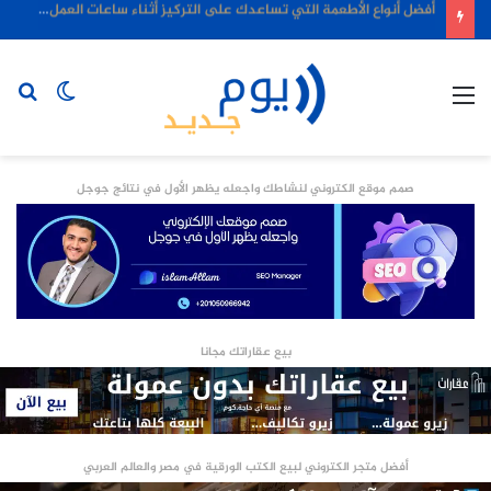
أفضل أنواع الأطعمة التي تساعدك على التركيز أثناء ساعات العمل الطويلة
القائمة
الوضع
بح
المظلم
عن
صمم موقع الكتروني لنشاطك واجعله يظهر الأول في نتائج جوجل
بيع عقاراتك مجانا
أفضل متجر الكتروني لبيع الكتب الورقية في مصر والعالم العربي