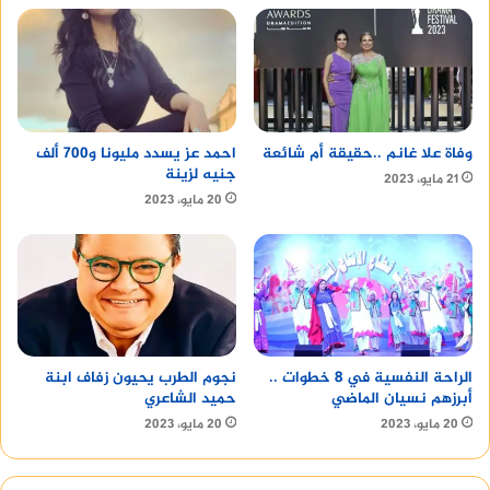
وفاة علا غانم ..حقيقة أم شائعة
احمد عز يسدد مليونا و700 ألف
جنيه لزينة
21 مايو، 2023
20 مايو، 2023
الراحة النفسية في 8 خطوات ..
نجوم الطرب يحيون زفاف ابنة
أبرزهم نسيان الماضي
حميد الشاعري
20 مايو، 2023
20 مايو، 2023