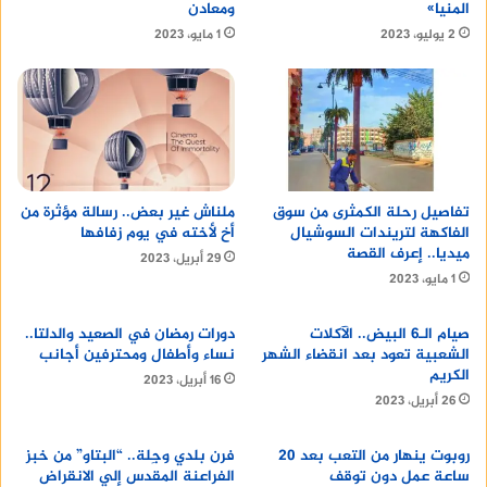
المنيا»
ومعادن
2 يوليو، 2023
1 مايو، 2023
تفاصيل رحلة الكمثرى من سوق
ملناش غير بعض.. رسالة مؤثرة من
الفاكهة لتريندات السوشيال
أخ لأخته في يوم زفافها
ميديا.. إعرف القصة
29 أبريل، 2023
1 مايو، 2023
صيام الـ6 البيض.. الآكلات
دورات رمضان في الصعيد والدلتا..
الشعبية تعود بعد انقضاء الشهر
نساء وأطفال ومحترفين أجانب
الكريم
16 أبريل، 2023
26 أبريل، 2023
روبوت ينهار من التعب بعد 20
فرن بلدي وجِلة.. “البتاو” من خبز
ساعة عمل دون توقف
الفراعنة المقدس إلي الانقراض