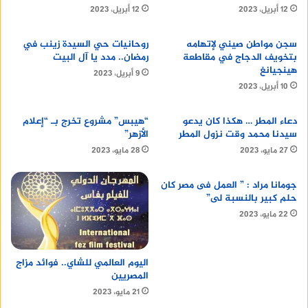
12 أبريل، 2023
12 أبريل، 2023
سجن مواطن صيني لإتهامه
روحانيات حي السيدة زينب في
بتخويف الدجاج في مقاطعة
رمضان.. مدد يا آل البيت
هينجيانغ
9 أبريل، 2023
10 أبريل، 2023
دعاء المطر … هكذا كان يدعو
“هيبس” مشروع تخرج بـ “إعلام
سيدنا محمد وقت نزول المطر
الأزهر”
27 مايو، 2023
28 مايو، 2023
جومانا مراد : ” العمل فى مصر كان
حلم كبير بالنسبة لى”
22 مايو، 2023
اليوم العالمي للشاي.. فوائد مزاج
المصريين
21 مايو، 2023