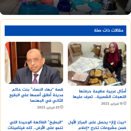
نديم يتمكن من إثبات براءة موكله
يوضح
الاول
أن الحلقة تنتهي بنجاح نديم في الدفاع
عن موكله. يُعجب شريف بأداء نديم، ويدرك أن نديم
مقالات ذات صلة
شخص موهوب يستحق المساعدة.
أقرأ أيضا :
أفضل شركة تصميم هوية تجارية
قصة “بهاء النساء” بنت حاكم
أمثال عربية عظيمة حرفتها
مدينة أطلق أسمها علي البقيع
اللهجات الشعبية.. تعرف عليها
الثاني في البهنسا
15 فبراير، 2023
25 فبراير، 2023
«بيت إزاز» يحصل على المركز الأول
“البطيخ” الفاكهة الوحيدة التي
ضمن مشروعات تخرج «إعلام
تنمو على الأرض.. كله فيتامينات