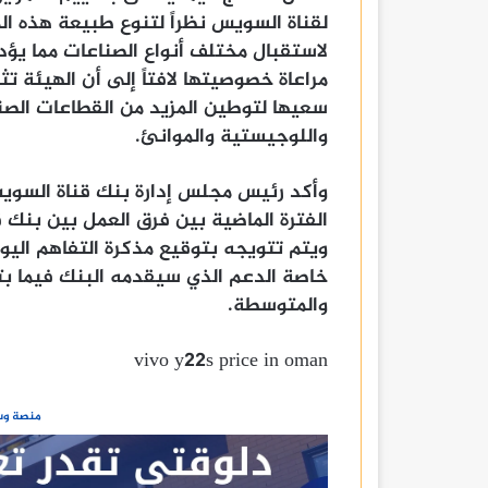
لقناة السويس نظراً لتنوع طبيعة هذه ا
لاستقبال مختلف أنواع الصناعات مما يؤ
مراعاة خصوصيتها لافتاً إلى أن الهيئة ت
سعيها لتوطين المزيد من القطاعات الصن
واللوجيستية والموانئ.
وأكد رئيس مجلس إدارة بنك قناة السويس،
الفترة الماضية بين فرق العمل بين بنك 
ويتم تتويجه بتوقيع مذكرة التفاهم اليوم
خاصة الدعم الذي سيقدمه البنك فيما بت
والمتوسطة.
vivo y22s price in oman
منصة وسا