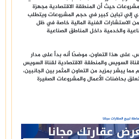
لمشروعات حيث أن المنطقة الاقتصادية مجهزة
دي إلي تباين كبير في حجم المشروعات ويتطلب
ثمن الاستشارات الفنية المالية خاصة في ظل
اعية والخدمية داخل المناطق الصناعية
 على هذا التعاون، موضحًا أنه بدأ على مدار
قناة السويس والمنطقة الاقتصادية لقناة السويس
 مما يبشر بمزيد من التعاون المثمر بين الجانبين،
علق بحاضنات الأعمال والمشروعات الصغيرة
طة لبيع العقارات مجانا