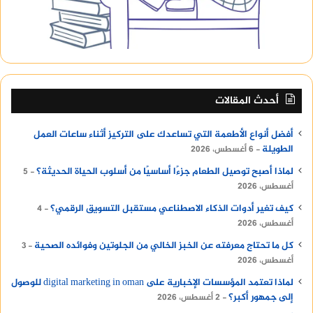
المتاجر، والمحلات، تقدم مجموعة واسعة من
الكراسى بأسعار متنوعة، ستتمكن من العثور على
كراسى تتناسب مع ميزانيتك ومتطلباتك.
يمكن شراء كميات كبيرة من كراسي بلاستيك
بالجملة من الموردين المتخصصين في بيع الأثاث
التجاري، بعض الشركات تقدم خصومات على
أحدث المقالات
المشتريات بالجملة، وهو خيار مثالي للمطاعم أو
الكافيهات التي ترغب في شراء كراسى بلاستيك
أفضل أنواع الأطعمة التي تساعدك على التركيز أثناء ساعات العمل
للمقاهي أو الحدائق.
الطويلة
6 أغسطس، 2026
لماذا أصبح توصيل الطعام جزءًا أساسيًا من أسلوب الحياة الحديثة؟
5
تعرف على
iphone charger price in egypt
أغسطس، 2026
كيف تغير أدوات الذكاء الاصطناعي مستقبل التسويق الرقمي؟
4
أغسطس، 2026
كل ما تحتاج معرفته عن الخبز الخالي من الجلوتين وفوائده الصحية
3
أغسطس، 2026
لماذا تعتمد المؤسسات الإخبارية على digital marketing in oman للوصول
إلى جمهور أكبر؟
2 أغسطس، 2026