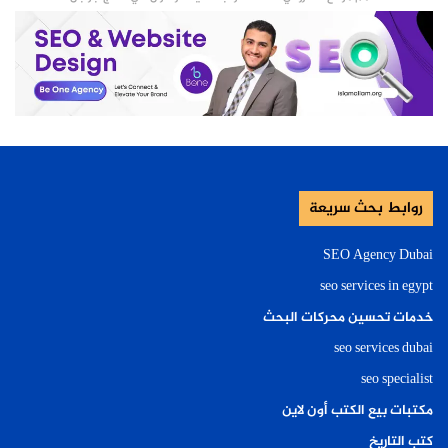
اقرأ أيضا:
طباعة مجات عيد الام
اقرأ أيضا:
وكيل lg الرياض
ا
حصل على
iphone 11 pro max
روابط بحث سريعة
SEO Agency Dubai
seo services in egypt
خدمات تحسين محركات البحث
seo services dubai
seo specialist
مكتبات بيع الكتب أون لاين
كتب التاريخ