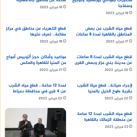
مختبرات بمواني بورسعيد ونوبيع
ساعة عن مناطق بالدقهلية
وسفاجا
16 فبراير، 2023
16 فبراير، 2023
قطع مياه الشرب عن بعض
قطع الكهرباء عن مناطق في مركز
المناطق بالقاهرة لمدة 8 ساعات
مغاغة.. تعرف عليها
احصل على
safety shoes
17 فبراير، 2023
18 فبراير، 2023
منصة وساطة لبيع العقارات مجانا
قطع مياه الشرب لمدة 8 ساعات
مواعيد وأماكن حجز أتوبيس أمواج
عن مدينة بني مزار وبعض القرى
من المنيا للقاهرة والعكس
20 فبراير، 2023
21 فبراير، 2023
عيوب كراسي بلاستيك قوية
لإجراء صيانة.. قطع مياة الشرب
لمدة 12 ساعة.. قطع مياه الشرب
بقرية طوخ الخيل بالمنيا
عن 4 قري في محافظة دمياط
22 فبراير، 2023
22 فبراير، 2023
رغم المزايا العديدة لكراسى البلاستيك، إلا أنه يجب أخذ
بعض العيوب في الاعتبار عند اختيارها:
قطع مياه الشرب لمدة 12 ساعة
عن منطقة الزمالك بالقاهرة
كراسى بلاستيك قد تكون حساسة لدرجات الحرارة
23 فبراير، 2023
المرتفعة على سبيل المثال، يمكن أن يتعرض