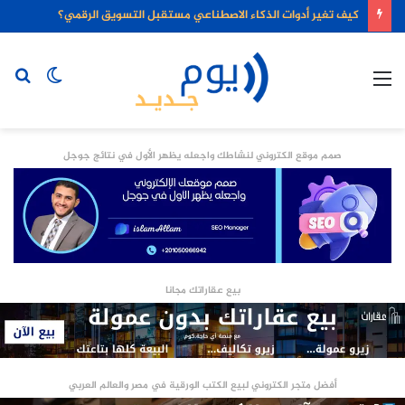
كيف تغير أدوات الذكاء الاصطناعي مستقبل التسويق الرقمي؟
القائمة
الوضع
بح
المظلم
عن
صمم موقع الكتروني لنشاطك واجعله يظهر الأول في نتائج جوجل
بيع عقاراتك مجانا
أفضل متجر الكتروني لبيع الكتب الورقية في مصر والعالم العربي