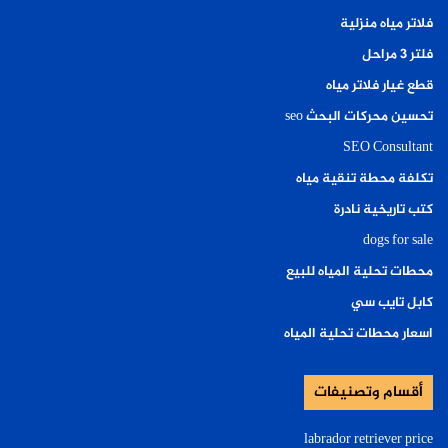
فلاتر مياه منزلية
فلتر ٣ مراحل
قطع غيار فلاتر مياه
تحسين محركات البحث seo
SEO Consultant
تكلفة محطة تنقية مياه
كتب تاريخية نادرة
dogs for sale
محطات تحلية المياه للبيع
كابل تايب سي
اسعار محطات تحلية المياه
أقسام وتصنيفات
labrador retriever price