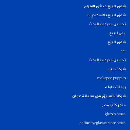
شقق للبيع حدائق الاهرام
شقق للبيع بالاسكندرية
تحسين محركات البحث
ارض للبيع
شقق للبيع
apt
تحسين محركات البحث
شركة سيو
cockapoo puppies
روايات كامله
شركات تسويق في سلطنة عمان
متجر كتب مصر
glasses oman
online eyeglasses store oman