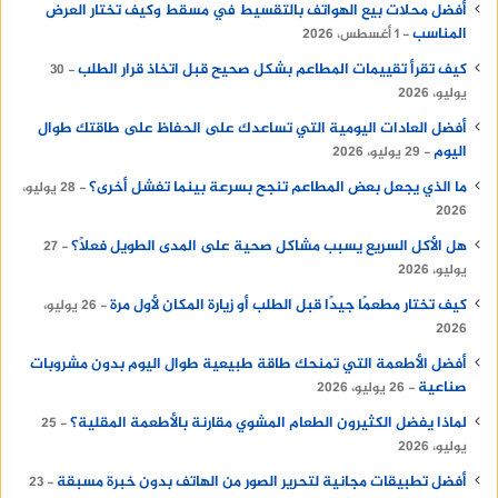
أفضل محلات بيع الهواتف بالتقسيط في مسقط وكيف تختار العرض
المناسب
1 أغسطس، 2026
كراسي بلاستيك قوية
كيف تقرأ تقييمات المطاعم بشكل صحيح قبل اتخاذ قرار الطلب
30
يوليو، 2026
نصائح عند شراء كراسي بلاستيك
أفضل العادات اليومية التي تساعدك على الحفاظ على طاقتك طوال
بالجملة
اليوم
29 يوليو، 2026
ما الذي يجعل بعض المطاعم تنجح بسرعة بينما تفشل أخرى؟
28 يوليو،
قبل اتخاذ قرار الشراء، يجب التأكد من جودة المواد التي
2026
يتم تصنيع الكراسى منها، الكراسى البلاستيك الجيدة
هل الأكل السريع يسبب مشاكل صحية على المدى الطويل فعلًا؟
27
تكون مصممة لتكون متينة وتدوم لفترة طويلة.
يوليو، 2026
كيف تختار مطعمًا جيدًا قبل الطلب أو زيارة المكان لأول مرة
26 يوليو،
ينصح دائمًا بمقارنة أسعار كراسى البلاستيك بين
2026
مختلف الموردين والمتاجر للحصول على أفضل
أفضل الأطعمة التي تمنحك طاقة طبيعية طوال اليوم بدون مشروبات
صفقة ممكنة.
صناعية
26 يوليو، 2026
تأكد من اختيار الكراسى التي تناسب ديكور المكان
لماذا يفضل الكثيرون الطعام المشوي مقارنة بالأطعمة المقلية؟
25
واستخداماته، وهناك العديد من التصاميم التي
يوليو، 2026
يمكن أن تتناسب مع ديكور المنزل أو تصميم
أفضل تطبيقات مجانية لتحرير الصور من الهاتف بدون خبرة مسبقة
23