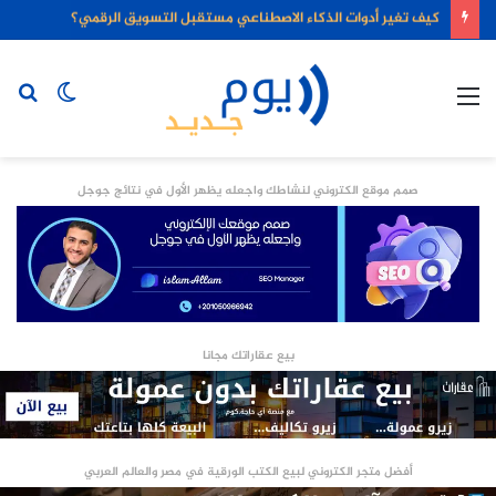
كيف تغير أدوات الذكاء الاصطناعي مستقبل التسويق الرقمي؟
القائمة
الوضع
بح
المظلم
عن
صمم موقع الكتروني لنشاطك واجعله يظهر الأول في نتائج جوجل
بيع عقاراتك مجانا
أفضل متجر الكتروني لبيع الكتب الورقية في مصر والعالم العربي