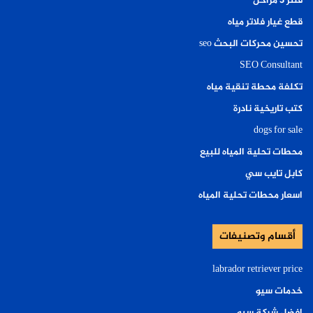
فلتر ٣ مراحل
قطع غيار فلاتر مياه
تحسين محركات البحث seo
SEO Consultant
تكلفة محطة تنقية مياه
كتب تاريخية نادرة
dogs for sale
محطات تحلية المياه للبيع
كابل تايب سي
اسعار محطات تحلية المياه
أقسام وتصنيفات
labrador retriever price
خدمات سيو
افضل شركة سيو