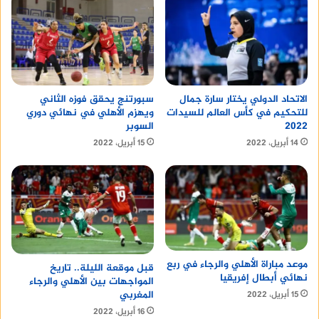
مواعيد مباريات المغرب في كأس العالم 2022
المغرب – كرواتيا، يوم 23 نوفمبر 2022
بلجيكا – المغرب، يوم 27 نوفمبر 2022
الاتحاد الدولي يختار سارة جمال
سبورتنج يحقق فوزه الثاني
كندا – المغرب، يوم 1 ديسمبر 2022.
للتحكيم في كأس العالم للسيدات
ويهزم الأهلي في نهائي دوري
2022
السوبر
14 أبريل، 2022
15 أبريل، 2022
موعد مباراة الأهلي والرجاء في ربع
قبل موقعة الليلة.. تاريخ
نهائي أبطال إفريقيا
المواجهات بين الأهلي والرجاء
المغربي
15 أبريل، 2022
16 أبريل، 2022