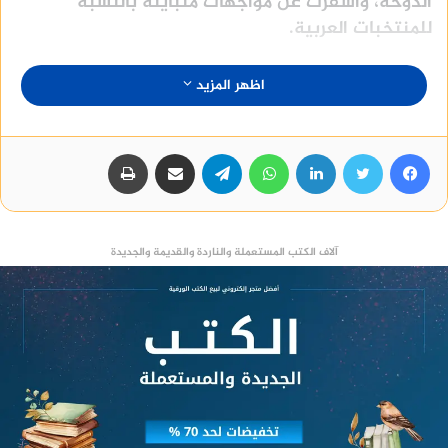
الدوحة، وأسفرت عن مواجهات متباينة بالنسبة
للمنتخبات العربية.
فقد أوقعت القرعة منتخب قطر في المجموعة الأولى،
اظهر المزيد
إحدى أسهل المجموعات، إلى جانب كل من الإكوادور
والسنغال وهولندا.
فيسبوك
تويتر
لينكدإن
واتساب
تيلقرام
مشاركة عبر البريد
طباعة
مواعيد مباريات منتخب قطر في كأس العالم 2022
منصة وساطة لبيع العقارات مجانا
آلاف الكتب المستعملة والناردة والقديمة والجديدة
قطر – الإكوادور، يوم الاثنين 21 نوفمبر 2022
قطر – السنغال، يوم 25 نوفمبر
هولندا – قطر، يوم 29 نوفمبر.