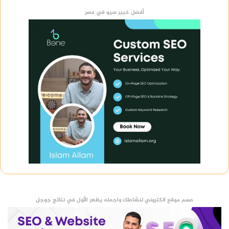
أفضل خبير سيو في مصر
صمم موقع الكتروني لنشاطك واجعله يظهر الأول في نتائج جوجل