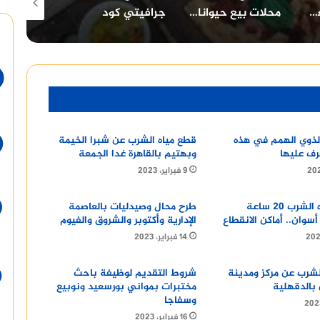
محلات بيع حيوانات اليفة في الاسكندرية
جرافيتي كود
جولدز جيم
ذوي الهمم في هذه
قطع مياه الشرب عن شبرا الخيمة
عرف عليها
وبهتيم بالقاهرة غدا الجمعة
9 فبراير، 2023
انقطاع مياه الشرب 20 ساعة
طرح محال وصيدليات بالعاصمة
سوان.. أماكن الانقطاع
الإدارية وأكتوبر والشروق والفيوم
14 فبراير، 2023
لشرب عن مركز ومدينة
شروط التقديم لوظيفة باحث
 بالدقهلية
مختبرات بمواني بورسعيد ونوبيع
وسفاجا
16 فبراير، 2023