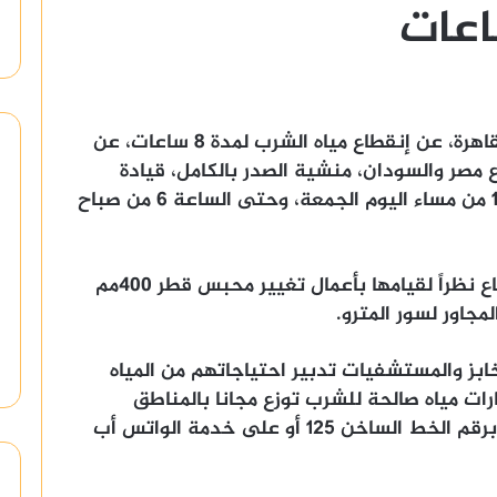
أعلنت شركة مياه الشرب في محافظة القاهرة، عن إنقطاع مياه الشرب لمدة 8 ساعات، عن
 مصر والسودان، منشية الصدر بالكامل، قيادة
حرس الحدود، وذلك اعتبارا من الساعة 10 من مساء اليوم الجمعة، وحتى الساعة 6 من صباح
وأرجعت شركة مياه القاهرة، سبب الانقطاع نظراً لقيامها بأعمال تغيير محبس قطر 400مم
مجاور لسور المترو.
بز والمستشفيات تدبير احتياجاتهم من المياه
رات مياه صالحة للشرب توزع مجانا بالمناطق
المتأثرة، وفى حالة طلبها يرجى الاتصال برقم الخط الساخن 125 أو على خدمة الواتس أب