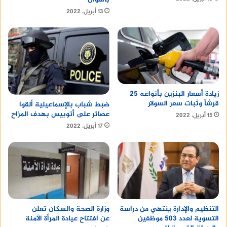
13 أبريل، 2022
زيادة أسعار البنزين بأنواعه 25
قرشاً وثبات سعر السولار
ضبط شباب بالإسماعيلية ألقوا
عصائر على أتوبيس بهدف المزاح
15 أبريل، 2022
17 أبريل، 2022
التنظيم والإدارة ينتهي من دراسة
وزارة الصحة والسكان تعلن
التسوية لعدد 503 موظفين
عن افتتاح عيادة المرأة الآمنة