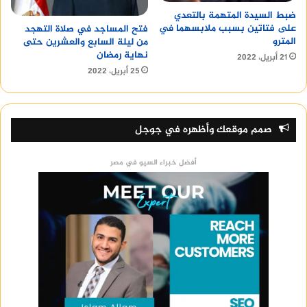
ضبط السيدة المتهمة بالتعدي
على فتاتين بسبب ملابسهما في
فتح المساجد في صلاة التهجد
المترو
من ليلة السابع والعشرين حتى
نهاية رمضان
21 أبريل، 2022
25 أبريل، 2022
صمم موقعك وأظهره في جوجل
أفضل خبراء السيو في مصر