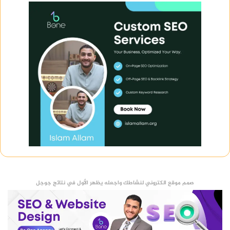
صمم موقع الكتروني لنشاطك واجعله يظهر الأول في نتائج جوجل