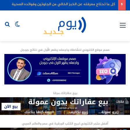
كل ما تحتاج معرفته عن الخبز الخالي من الجلوتين وفوائده الصحية
القائمة
الوضع
بح
المظلم
عن
صمم موقع الكتروني لنشاطك واجعله يظهر الأول في نتائج جوجل
بيع عقاراتك مجانا
أفضل متجر الكتروني لبيع الكتب الورقية في مصر والعالم العربي