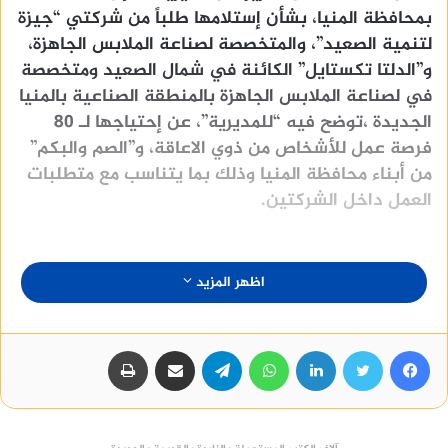
بمحافظة المنيا، بشأن إستلامها طلباً من شركتي “جيزة
لتنمية الصعيد”، والمتخصصة لصناعة الملابس الجاهزة،
و”الدلتا تكستايل” الكائنة في شمال الصعيد ومتخصصة
في لصناعة الملابس الجاهزة بالمنطقة الصناعية بالمنيا
الجديدة ،توضح فيه “للمديرية”، عن إحتياجها لـ 80
فرصة عمل للأشخاص من ذوي الاعاقة، و”الصم والبكم”
من أبناء محافظة المنيا وذلك بما يتناسب مع متطلبات
العمل داخل الشركتين.
اظهر المزيد
الاهتمام بملف ذوي الإعاقة وحصرهم..
وأوضح محمد صلاح مدير مديرية القوى العاملة بالمنيا
فيسبوك
تويتر
لينكدإن
واتساب
تيلقرام
مشاركة عبر البريد
طباعة
فى تقريره للوزارة، أن المديرية تتواصل مع “الشركتين”
لإرسال إسماء من طالبي العمل من “ذوي الهمم”، وقال
إن ذلك يأتي بناءًا على توجيهات الرئيس عبد الفتاح