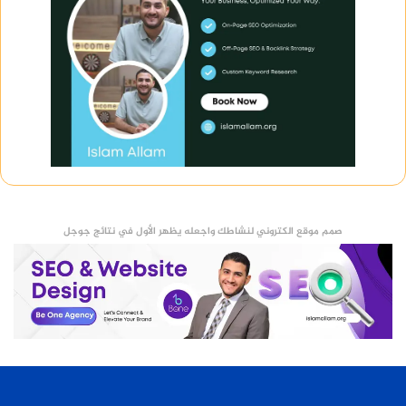
صمم موقع الكتروني لنشاطك واجعله يظهر الأول في نتائج جوجل