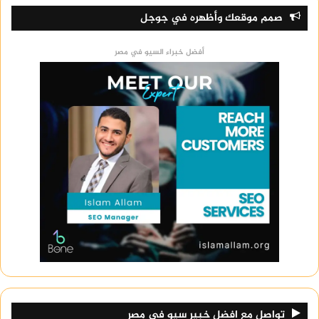
اقرأ أيضا:
اعراض الحمل المبكر
صمم موقعك وأظهره في جوجل
اقرأ أيضا:
طباعة فينيل ابيض
أفضل خبراء السيو في مصر
اقرأ أيضا:
dogs for sale uae
تعرف أيضًا على:
social media production agency
ا
حصل على
16 pro
تواصل مع افضل خبير سيو في مصر