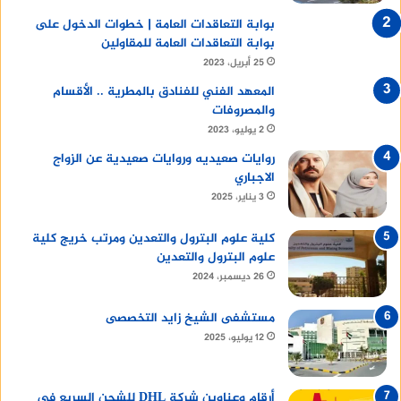
بوابة التعاقدات العامة | خطوات الدخول على
بوابة التعاقدات العامة للمقاولين
25 أبريل، 2023
المعهد الفني للفنادق بالمطرية .. الأقسام
والمصروفات
2 يوليو، 2023
روايات صعيديه وروايات صعيدية عن الزواج
الاجباري
3 يناير، 2025
كلية علوم البترول والتعدين ومرتب خريج كلية
علوم البترول والتعدين
26 ديسمبر، 2024
مستشفى الشيخ زايد التخصصى
12 يوليو، 2025
أرقام وعناوين شركة DHL للشحن السريع في