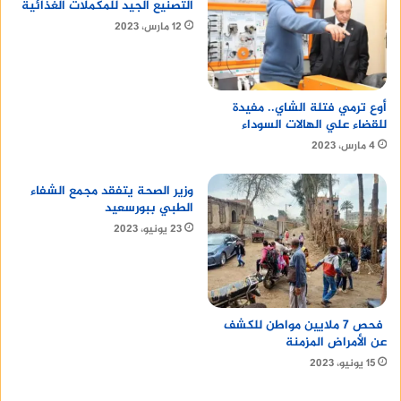
التصنيع الجيد للمكملات الغذائية
على تركيبة معطرة، إلا أنه خالي من المواد الضارة
12 مارس، 2023
ويحافظ على توازن البكتيريا النافعة في المنطقة
الحساسة.
اقرأ أيضا:
اعراض سرطان الدم
أوع ترمي فتلة الشاي.. مفيدة
للقضاء علي الهالات السوداء
طريقة استخدام الغسول المهبلي
4 مارس، 2023
وزير الصحة يتفقد مجمع الشفاء
بغض النظر عن نوع الغسول الذي تختارينه، من المهم
الطبي ببورسعيد
اتباع بعض الإرشادات لضمان الاستخدام الأمثل:
23 يونيو، 2023
يمكنك استخدام غسول مهبلي مرة واحدة يوميًا
في الصباح أو قبل النوم للحفاظ على نظافة
المنطقة الحساسة، احرصي على اختيار الأنواع
فحص 7 ملايين مواطن للكشف
التي تحتوي على تركيبات لطيفة لتجنب جفاف
عن الأمراض المزمنة
البشرة أو تهيجها.
15 يونيو، 2023
من الأفضل استخدام غسول مهبلي معطر بعد