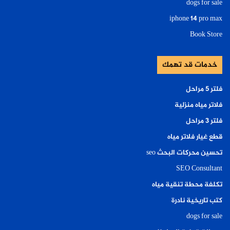
dogs for sale
iphone 14 pro max
Book Store
خدمات قد تهمك
فلتر ٥ مراحل
فلاتر مياه منزلية
فلتر ٣ مراحل
قطع غيار فلاتر مياه
تحسين محركات البحث seo
SEO Consultant
تكلفة محطة تنقية مياه
كتب تاريخية نادرة
dogs for sale