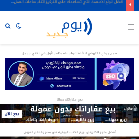
أفضل أنواع الأطعمة التي تساعدك على التركيز أثناء ساعات العمل الطويلة
القائمة
الوضع
بح
المظلم
عن
صمم موقع الكتروني لنشاطك واجعله يظهر الأول في نتائج جوجل
بيع عقاراتك مجانا
أفضل متجر الكتروني لبيع الكتب الورقية في مصر والعالم العربي