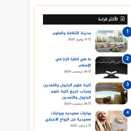
31 أكتوبر، 2024
20 مايو، 2024
11 مايو، 2024
“كريستيانو رونالدو النصر: مسيرة أسطورية وأهداف لا تُنسى”
“دوري روشن السعودي: الإثارة والتنافس في عالم كرة القدم”
قائمة أندية الدوري الأمريكي لكرة القدم
الأكثر قراءة
مدينة الثقافة والعلوم
13 يوليو، 2025
ما هي كفارة الزنا في
الإسلام
30 ديسمبر، 2024
كلية علوم البترول والتعدين
ومرتب خريج كلية علوم
البترول والتعدين
26 ديسمبر، 2024
روايات صعيديه وروايات
صعيدية عن الزواج الاجباري
3 يناير، 2025