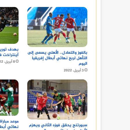
بهدف توريس
بالفوز والتعادل.. الأهلي يسعى إلى
آينتراخت ف
التأهل لربع نهائي أبطال إفريقيا
8 أبريل، 2022
اليوم
3 أبريل، 2022
موعد مباراة
سبورتنج يحقق فوزه الثاني ويهزم
نهائي أبطا