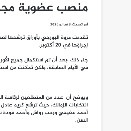
منصب عضوية مجلس 
آخر تحديث: 8 فبراير، 2025
تقدمت مروة البورجي بأوراق ترشحها لع
إجراؤها في 20 أكتوبر.
جاء ذلك ،بعد أن تم استكمال جميع الأور
في الأيام السابقة، ولكن تمكنت من استك
ويوضح أن عدد من المتطلعين لرئاسة ال
انتخابات الزمالك، حيث ترشح كريم عاد
أحمد عفيفي ورجب رواش وأحمد فودة نص
السن.