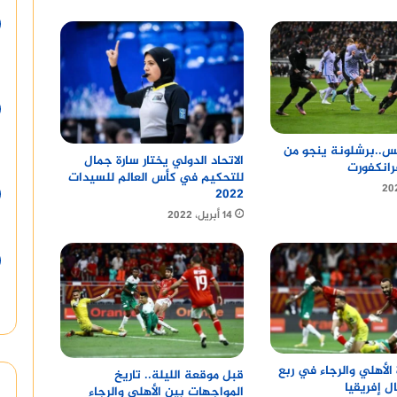
..برشلونة ينجو من
الاتحاد الدولي يختار سارة جمال
رانكفورت
للتحكيم في كأس العالم للسيدات
2022
14 أبريل، 2022
 الأهلي والرجاء في ربع
قبل موقعة الليلة.. تاريخ
ل إفريقيا
المواجهات بين الأهلي والرجاء