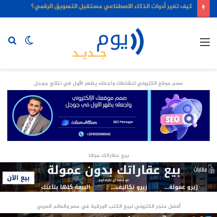
كيف تغير أدوات الذكاء الاصطناعي مستقبل التسويق الرقمي؟
القائمة
الوضع
بح
المظلم
عن
صمم موقع الكتروني لنشاطك واجعله يظهر الأول في نتائج جوجل
بيع عقاراتك مجانا
أفضل متجر الكتروني لبيع الكتب الورقية في مصر والعالم العربي