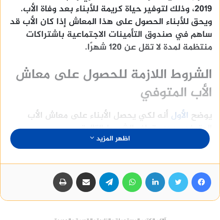
2019، وذلك لتوفير حياة كريمة للأبناء بعد وفاة الأب.
ويحق للأبناء الحصول على هذا المعاش إذا كان الأب قد
ساهم في صندوق التأمينات الاجتماعية باشتراكات
منتظمة لمدة لا تقل عن 120 شهرًا.
الشروط اللازمة للحصول على معاش
الأب المتوفي
يوضح
الأول
أنه لكي يحصل الأبناء على معاش الأب
المتوفي، يجب توافر الشروط التالية:
اظهر المزيد
أن يكون الأب قد توفى وهو على رأس عمله أو
بعد انتهاء خدمته.
فيسبوك
تويتر
لينكدإن
واتساب
تيلقرام
مشاركة عبر البريد
طباعة
أن يكون الأبناء قد بلغوا سن 18 عامًا أو أقل، أو
كانوا مصابين بإعاقة ذهنية أو بدنية.
ألا يكون الأبناء متزوجين أو لديهم دخل مستقل.