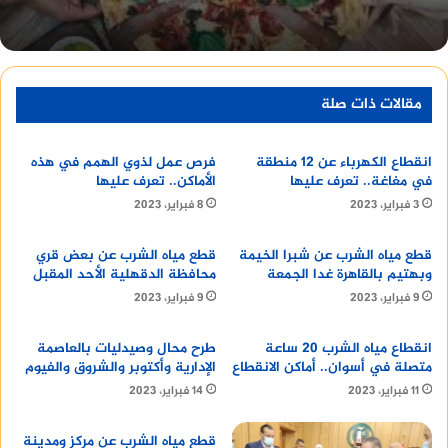
يوضح
الاول
أنه يمكن للأبناء التقديم للحصول على
معاش الأب المتوفي من خلال الخطوات التالية:
منصة وساطة لبيع العقارات مجانا
مقالات ذات صلة
انقطاع الكهرباء عن 12 منطقة
فرص عمل لذوي الهمم في هذه
في مغاغة.. تعرف عليها
الأماكن.. تعرف عليها
التوجه إلى مكتب التأمينات الاجتماعية التابع
3 فبراير، 2023
8 فبراير، 2023
للمنطقة التي كان يعمل بها الأب.
تقديم المستندات المطلوبة.
قطع مياه الشرب عن شبرا الخيمة
قطع مياه الشرب عن بعض قري
ملء استمارة طلب صرف معاش الأب المتوفي.
وبهتيم بالقاهرة غدا الجمعة
محافظة الدقهلية الأحد المقبل
9 فبراير، 2023
9 فبراير، 2023
دفع الرسوم المقررة.
قيمة معاش الأب المتوفي
انقطاع مياه الشرب 20 ساعة
طرح محال وصيدليات بالعاصمة
متصلة في أسوان.. أماكن الانقطاع
الإدارية وأكتوبر والشروق والفيوم
11 فبراير، 2023
14 فبراير، 2023
تُحدد قيمة معاش الاب المتوفي بناءً على الأجر
التأميني الأخير للأب، وعدد أفراد الأسرة المستحقين
قطع مياه الشرب عن مركز ومدينة