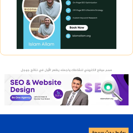
صمم موقع الكتروني لنشاطك واجعله يظهر الأول في نتائج جوجل
روابط بحث سريعة