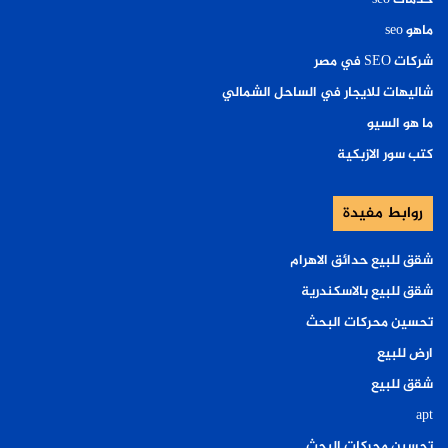
ماهو seo
شركات SEO في مصر
شاليهات للايجار في الساحل الشمالي
ما هو السيو
كتب سور الازبكية
روابط مفيدة
شقق للبيع حدائق الاهرام
شقق للبيع بالاسكندرية
تحسين محركات البحث
ارض للبيع
شقق للبيع
apt
تحسين محركات البحث