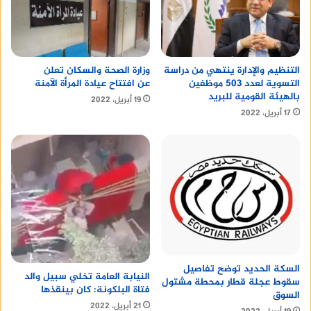
التنظيم والإدارة ينتهي من دراسة
وزارة الصحة والسكان تعلن
التسوية لعدد 503 موظفين
عن افتتاح عيادة المرأة الآمنة
بالهيئة القومية للبريد
19 أبريل، 2022
17 أبريل، 2022
السكة الحديد توضح تفاصيل
النيابة العامة تخلي سبيل والد
سقوط عجلة قطار بمحطة مشتول
فتاة البلكونة: كان بينقذها
السوق
21 أبريل، 2022