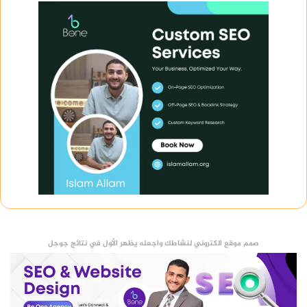
صمم موقع الكتروني لنشاطك واجعله يظهر الأول في نتائج جوجل