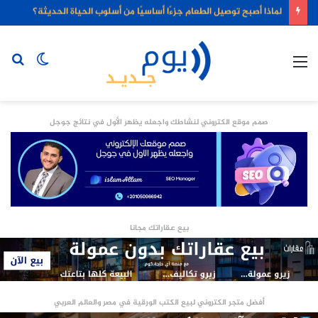
لماذا أصبح توصيل الطعام جزءًا أساسيًا من أسلوب الحياة الحديثة؟
القائمة
الوضع
بح
المظلم
عن
صمم موقع الكتروني لنشاطك واجعله يظهر الأول في نتائج جوجل
بيع عقاراتك مجانا
أفضل متجر الكتروني لبيع الكتب الورقية في مصر والعالم العربي