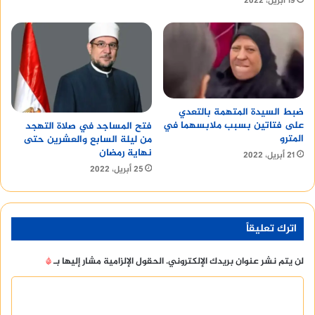
19 أبريل، 2022
ضبط السيدة المتهمة بالتعدي
على فتاتين بسبب ملابسهما في
فتح المساجد في صلاة التهجد
المترو
من ليلة السابع والعشرين حتى
نهاية رمضان
21 أبريل، 2022
25 أبريل، 2022
اترك تعليقاً
لن يتم نشر عنوان بريدك الإلكتروني.
الحقول الإلزامية مشار إليها بـ
*
ا
ل