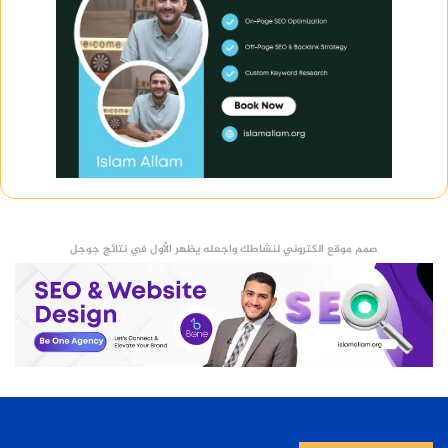
صمم موقع الكتروني لنشاطك واجعله يظهر الأول في نتائج جوجل