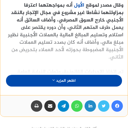
وقال مصدر لموقع
الأول
أنه بمواجهتهما اعترفا
بمزاولتهما نشاطا غير مشروع في مجال الإتجار بالنقد
الأجنبي خارج السوق المصرفي، وأضاف السائق أنه
يعمل طرف المتهم الثاني، وأن دوره يقتصر على
استلام وتسليم المبالغ المالية بالعملات الأجنبية نظير
مبلغ مالي، وأضاف أنه كان بصدد تسليم العملات
الأجنبية المضبوطة بحوزته لأحد العملاء بتحريض من
الثاني.
تم اتخاذ الإجراءات القانونية، وتولت النيابة العامة
التحقيق.
اظهر المزيد
هل المضمضة تبطل الصيام
فيسبوك
تويتر
لينكدإن
واتساب
تيلقرام
مشاركة عبر البريد
طباعة
Best SEO Company
منصة وساطة لبيع العقارات مجانا