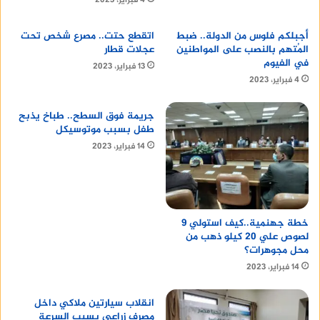
4 فبراير، 2023
أجبلكم فلوس من الدولة.. ضبط
اتقطع حتت.. مصرع شخص تحت
المُتهم بالنصب على المواطنين
عجلات قطار
في الفيوم
13 فبراير، 2023
4 فبراير، 2023
جريمة فوق السطح.. طباخ يذبح
طفل بسبب موتوسيكل
14 فبراير، 2023
خطة جهنمية..كيف استولي 9
لصوص علي 20 كيلو ذهب من
محل مجوهرات؟
14 فبراير، 2023
انقلاب سيارتين ملاكي داخل
مصرف زراعي بسبب السرعة