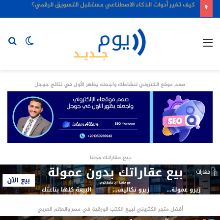
كيف تغير أدوات الذكاء الاصطناعي مستقبل التسويق الرقمي؟
القائمة
الوضع
بح
المظلم
عن
صمم موقع الكتروني لنشاطك واجعله يظهر الأول في نتائج جوجل
بيع عقاراتك مجانا
أفضل متجر الكتروني لبيع الكتب الورقية في مصر والعالم العربي