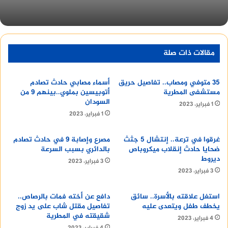
مقالات ذات صلة
35 متوفي ومصاب.. تفاصيل حريق
أسماء مصابي حادث تصادم
مستشفى المطرية
أتوبيسين بملوي..بينهم 9 من
السودان
1 فبراير، 2023
1 فبراير، 2023
غرقوا في ترعة.. إنتشال 5 جثث
مصرع وإصابة 9 في حادث تصادم
ضحايا حادث إنقلاب ميكروباص
بالدائري بسبب السرعة
ديروط
3 فبراير، 2023
3 فبراير، 2023
استغل علاقته بالأسرة.. سائق
دافع عن أخته فمات بالرصاص..
يخطف طفل ويتعدى عليه
تفاصيل مقتل شاب على يد زوج
شقيقته في المطرية
4 فبراير، 2023