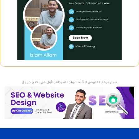
صمم موقع الكتروني لنشاطك واجعله يظهر الأول في نتائج جوجل