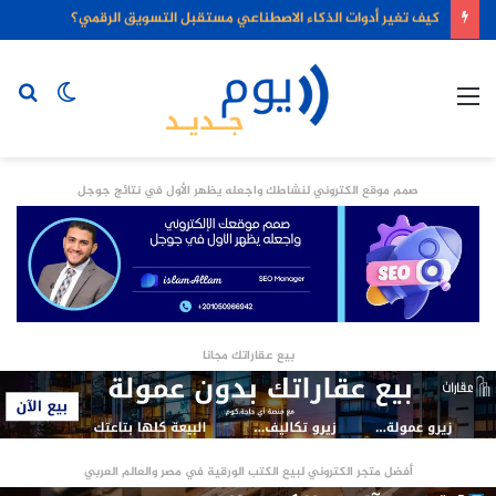
كيف تغير أدوات الذكاء الاصطناعي مستقبل التسويق الرقمي؟
القائمة
الوضع
بح
المظلم
عن
صمم موقع الكتروني لنشاطك واجعله يظهر الأول في نتائج جوجل
بيع عقاراتك مجانا
أفضل متجر الكتروني لبيع الكتب الورقية في مصر والعالم العربي