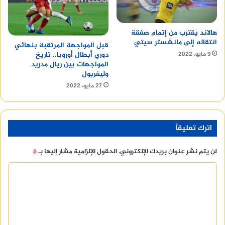
هالاند يقترب من إتمام صفقة
انتقاله إلى مانشستر سيتي
قبل المواجهة المرتقبة بنهائي
9 مايو، 2022
دوري أبطال أوروبا.. تاريخ
المواجهات بين ريال مدريد
وليفربول
27 مايو، 2022
اترك تعليقاً
لن يتم نشر عنوان بريدك الإلكتروني.
الحقول الإلزامية مشار إليها بـ
*
ا
ل
ت
ع