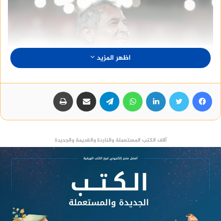
اظهر المزيد
فيسبوك
تويتر
لينكدإن
واتساب
تيلقرام
مشاركة عبر البريد
طباعة
آلاف الكتب المستعملة والناردة والقديمة والجديدة
برونو سافيو قدم أوراق اعتماده مع الأهلي في الدقيقة
39 من الشوط الأول، وأحرز هدفا برازيليا، وفي الشوط
الثاني نجحت خطة كولر ورهانه الذي لا يخيب على كريم
فؤاد وسجل البديل المثالي هدف الأهلي الثاني في