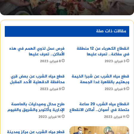
المستقبل
مقالات ذات صلة
يتوقع بعض الخبراء أن ترتفع أسعار الذهب في
المستقبل، وذلك بسبب عدة عوامل، منها:
انقطاع الكهرباء عن 12 منطقة
فرص عمل لذوي الهمم في هذه
في مغاغة.. تعرف عليها
الأماكن.. تعرف عليها
3 فبراير، 2023
8 فبراير، 2023
استمرار الحرب الروسية الأوكرانية: حيث تؤدي
قطع مياه الشرب عن شبرا الخيمة
قطع مياه الشرب عن بعض قري
الحرب إلى ارتفاع أسعار السلع الأساسية، بما في
وبهتيم بالقاهرة غدا الجمعة
محافظة الدقهلية الأحد المقبل
ذلك الذهب، الذي يعتبر ملاذًا آمنًا للمستثمرين في
9 فبراير، 2023
9 فبراير، 2023
أوقات الأزمات.
انقطاع مياه الشرب 20 ساعة
طرح محال وصيدليات بالعاصمة
ارتفاع التضخم في العالم: حيث يؤدي ارتفاع
متصلة في أسوان.. أماكن الانقطاع
الإدارية وأكتوبر والشروق والفيوم
التضخم إلى انخفاض قيمة العملات، مما يرفع من
11 فبراير، 2023
14 فبراير، 2023
جاذبية الذهب، الذي يتميز بثبات قيمته.
قطع مياه الشرب عن مركز ومدينة