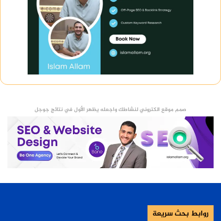
صمم موقع الكتروني لنشاطك واجعله يظهر الأول في نتائج جوجل
روابط بحث سريعة