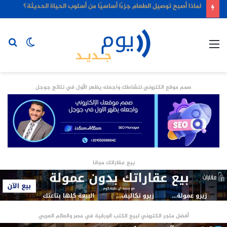
لماذا أصبح توصيل الطعام جزءًا أساسيًا من أسلوب الحياة الحديثة؟
القائمة
الوضع
بح
المظلم
عن
صمم موقع الكتروني لنشاطك واجعله يظهر الأول في نتائج جوجل
بيع عقاراتك مجانا
أفضل متجر الكتروني لبيع الكتب الورقية في مصر والعالم العربي