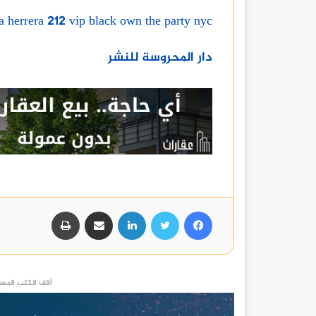
a herrera 212 vip black own the party nyc
دار المحروسة للنشر
فيسبوك
تويتر
لينكدإن
مشاركة عبر البريد
طباعة
آلاف الكتب المست