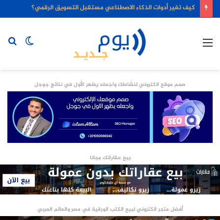
كيف تغير أدوات الذكاء الاصطناعي مستقبل التسويق الرقمي؟
القائمة
الوضع
بح
المظلم
عن
صمم موقع الكتروني لنشاطك واجعله يظهر الأول في نتائج جوجل
بيع عقاراتك مجانا
أفضل متجر الكتروني لبيع الكتب الورقية في مصر والعالم العربي