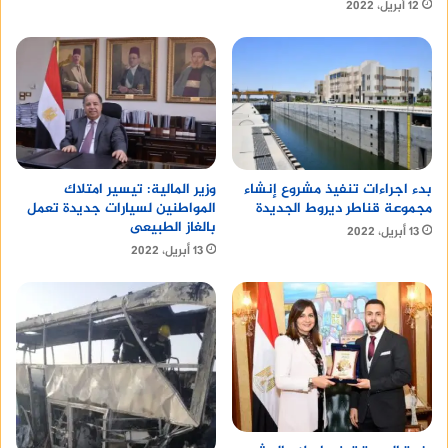
n
12 أبريل، 2022
لا تشمل هذه الأسعار المصنعية، التي تختلف
حسب نوع الذهب ووزن القطعة.
n
n
وزير المالية: تيسير امتلاك
بدء اجراءات تنفيذ مشروع إنشاء
المواطنين لسيارات جديدة تعمل
مجموعة قناطر ديروط الجديدة
نصائح لشراء الذهب:
بالغاز الطبيعى
13 أبريل، 2022
13 أبريل، 2022
n
n
حدد ميزانيتك قبل الشراء:
حدد مبلغ المال
الذي يمكنك إنفاقه على شراء الذهب.