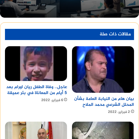
أسعار الفائدة:
عندما ترتفع أسعار الفائدة،
يصبح الذهب أقل جاذبية كاستثمار، مما قد
يؤدي إلى انخفاض سعره.
مقالات ذات صلة
n
الاستقرار السياسي والاقتصادي:
يمكن أن تؤثر
الأحداث السياسية والاقتصادية العالمية على
سعر الذهب.
عاجل.. وفاة الطفل ريان اورام بعد
n
5 أيام من المعاناة في بئر عميقة
بيان هام من النيابة العامة بشأن
6 فبراير، 2022
المحلل الشرعي محمد الملاح
سعر الدولار الأمريكي:
يُعدّ الدولار الأمريكي
2 فبراير، 2022
العملة الرئيسية لتداول الذهب، لذلك يؤثر
سعره على سعر الذهب بشكل مباشر.
n