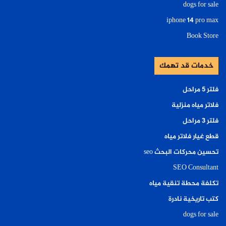
dogs for sale
iphone 14 pro max
Book Store
خدمات قد تهمك
فلتر ٥ مراحل
فلاتر مياه منزلية
فلتر ٣ مراحل
قطع غيار فلاتر مياه
تحسين محركات البحث seo
SEO Consultant
تكلفة محطة تنقية مياه
كتب تاريخية نادرة
dogs for sale