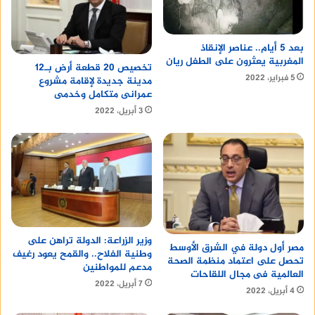
christian dior fahrenheit eau de parfum
بعد 5 أيام.. عناصر الإنقاذ
المغربية يعثرون على الطفل ريان
دار المحروسة للنشر والتوزيع
تخصيص 20 قطعة أرض بـ12
5 فبراير، 2022
مدينة جديدة لإقامة مشروع
عمرانى متكامل وخدمى
ما هو سعر الذهب عيار 21 اليوم؟
3 أبريل، 2022
n
في 26 فبراير 2024، بلغ سعر جرام الذهب عيار 21 في
مصر ما يلي:
nn
وزير الزراعة: الدولة تراهن على
مصر أول دولة في الشرق الأوسط
وطنية الفلاح.. والقمح يعود رغيف
تحصل على اعتماد منظمة الصحة
n
مدعم للمواطنين
العالمية فى مجال اللقاحات
7 أبريل، 2022
4 أبريل، 2022
شراء:
2900 جنيه مصري