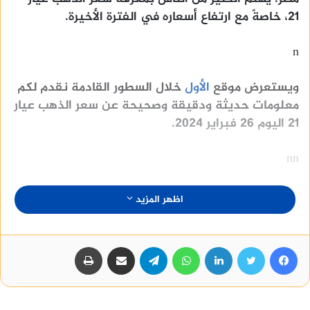
21، خاصةً مع ارتفاع أسعاره في الفترة الأخيرة.
n
ويستعرض موقع
الأول
خلال السطور القادمة نقدم لكم
معلومات حديثة ودقيقة وصحيحة عن سعر الذهب عيار
21 اليوم 26 فبراير 2024.
nn
منصة وساطة لبيع العقارات مجانا
اظهر المزيد
فيسبوك
تويتر
لينكدإن
واتساب
تيلقرام
مشاركة عبر البريد
طباعة
ما هو عيار 21؟
n