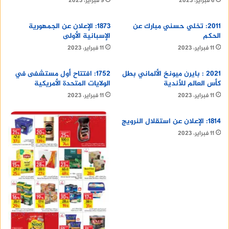
6 فبراير، 2023
9 فبراير، 2023
وكان للفنانة فاتن حمامة موقف مع الرئيس الراحل
2011: تخلي حسني مبارك عن
1873: الإعلان عن الجمهورية
جمال عبد الناصر بعد أن علم أنها قررت السفر من مصر
الحكم
الإسبانية الأولى
بسبب مضايقات من أحد الأجهزة الأمنية، فطلب من
11 فبراير، 2023
11 فبراير، 2023
بعض المفكرين والمثقفين إبلاغها بضرورة العودة إلى
وطنها، واصفا إياها بالثروة القومية.
2021 : بايرن ميونخ الألماني بطل
1752: افتتاح أول مستشفى في
كأس العالم للأندية
الولايات المتحدة الأمريكية
11 فبراير، 2023
11 فبراير، 2023
1814: الإعلان عن استقلال النرويج
11 فبراير، 2023