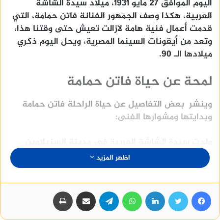
اليوم الموافق 27 مايو 1931، ميلاد سيدة الشاشة
العربية، هكذا وصف الجمهور الفنانة فاتن حمامة، التي
قدمت أعمال فنية هامة لازالت تعيش حتى وقتنا هذا،
وتعد من أيقونات السينما المصرية، ويحل اليوم ذكري
ميلادها الـ 90.
لمحة عن حياة فاتن حمامة
وينشر بعض التفاصيل عن حياة الراحلة فاتن حمامة
وبدايتها ومشوارها الفنى:
ولدت سيدة الشاشة العربية في مدينة السنبلاوين
محافظة الدقهلية، وكان والدها موظفًا في وزارة
اظهر المزيد
التعليم، وبدأت ولعها بعالم السينما في سن مبكرة
عندما كانت في السادسة من عمره.
فيسبوك
تويتر
لينكدإن
واتساب
تيلقرام
مشاركة عبر البريد
طباعة
فازت سيدة الشاشة العربية فاتن حمامة بمسابقة أجمل
طفلة في مصر، عندما أرسل والدها صورة لها إلى