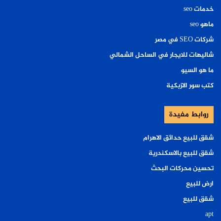
خدمات seo
ماهو seo
شركات SEO في مصر
شاليهات للايجار في الساحل الشمالي
ما هو السيو
كتب سور الازبكية
روابط مفيدة
شقق للبيع حدائق الاهرام
شقق للبيع بالاسكندرية
تحسين محركات البحث
ارض للبيع
شقق للبيع
apt