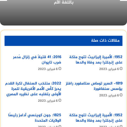
الأهلي في بطولة كاس العالم للاندية
فاتن حمامة
و من أهم أعمالها في عالم السينما و التلفزيون كما
رصد : “يوم سعيد”، “رصاصة في القلب”، “أول الشهر”،
مقالات ذات صلة
“ملائكة في جهنم”، “أبو زيد الهلالي”، “كانت ملاكا”،
“الهانم”، “القناع الأحمر”، “خلود”، “المليونيرة الصغيرة”،
1952: الأميرة إليزابيث تتوج ملكة
2016: 41 قتيلًا في زلزال مُدمر
“اليتيمين”، “نحو المجد”، “بيومي افندي”، “ست
على إنجلترا بعد وفاة والدها
ضرب تايوان
البيت”، “أخلاق للبيع”، “بابا أمين”، “لك يوم يا ظالم”،
6 فبراير، 2023
6 فبراير، 2023
“أنا الماضي”، “أسرار الناس”، “أشكي لمين”، “ابن حلال”،
“ابن النيل”، “وداعاٌ يا غرامي”، “أنا بنت ناس”، “كأس
1819- السير توماس ستامفورد رافلز
2022: منتخب السنغال لكرة القدم
العذاب”، “المنزل رقم 13”.
يؤسس سنغافورة
يحرز كأس الأمم الأفريقية للمرة
الأولى بتغلبه على نظيره المصري
6 فبراير، 2023
6 فبراير، 2023
فاتن حمامة
موقف فاتن حمامة مع الرئيس الراحل
1952: الأميرة إليزابيث تتوج ملكة
1825: جون كوينسي آدامز رئيسًا
جمال عبدالناصر
على إنجلترا بعد وفاة والدها
الولايات المتحدة