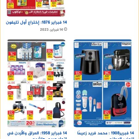
14 فبراير 1876: إختراع أول تليفون
14 فبراير، 2023
14 فبرير1908 : محمد فريد زعيمًا
14 فبراير 1958: العراق والأردن في