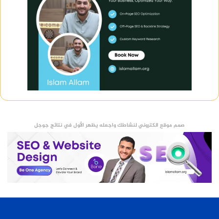
صمم موقع الكتروني لنشاطك واجعله يظهر الأول في نتائج جوجل