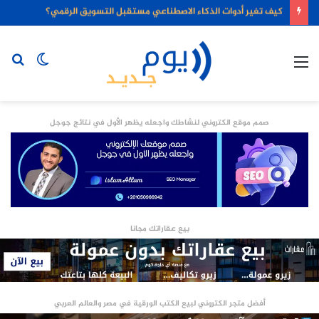
كيف تغير أدوات الذكاء الاصطناعي مستقبل التسويق الرقمي؟
القائمة
الوضع
بح
المظلم
عن
صمم موقع الكتروني لنشاطك واجعله يظهر الأول في نتائج جوجل
بيع عقاراتك مجانا
أفضل متجر الكتروني لبيع الكتب الورقية في مصر والعالم العربي