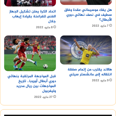
هل يفك موسيماني عقدة وفاق
اتحاد الكرة يعلن تشكيل الجهاز
سطيف في نصف نهائي دوري
الفنى للفراعنة بقيادة إيهاب
الأبطال؟
جلال
7 مايو، 2022
8 مايو، 2022
هالاند يقترب من إتمام صفقة
انتقاله إلى مانشستر سيتي
قبل المواجهة المرتقبة بنهائي
9 مايو، 2022
دوري أبطال أوروبا.. تاريخ
المواجهات بين ريال مدريد
وليفربول
27 مايو، 2022