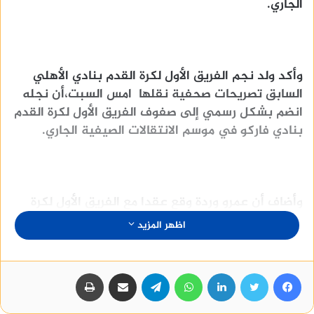
الجاري.
وأكد ولد نجم الفريق الأول لكرة القدم بنادي الأهلي
السابق تصريحات صحفية نقلها امس السبت،أن نجله
انضم بشكل رسمي إلى صفوف الفريق الأول لكرة القدم
بنادي فاركو في موسم الانتقالات الصيفية الجاري.
وأضاف أن عمرو وردة وقع عقدا مع الفريق الأول لكرة
القدم بنادي فاركو لمدة موسم واحد فقط، ولكن لم
اظهر المزيد
يفصح عن المقابل المادي الذي سوف يحصل عليه
اللاعب.
فيسبوك
تويتر
لينكدإن
واتساب
تيلقرام
مشاركة عبر البريد
طباعة
منصة وساطة لبيع العقارات مجانا