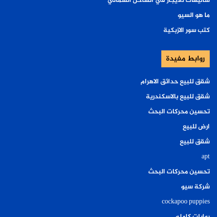
شاليهات للايجار في الساحل الشمالي
ما هو السيو
كتب سور الازبكية
روابط مفيدة
شقق للبيع حدائق الاهرام
شقق للبيع بالاسكندرية
تحسين محركات البحث
ارض للبيع
شقق للبيع
apt
تحسين محركات البحث
شركة سيو
cockapoo puppies
روايات كامله