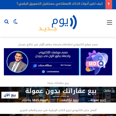
كيف تغير أدوات الذكاء الاصطناعي مستقبل التسويق الرقمي؟
القائمة
الوضع
بح
المظلم
عن
صمم موقع الكتروني لنشاطك واجعله يظهر الأول في نتائج جوجل
بيع عقاراتك مجانا
أفضل متجر الكتروني لبيع الكتب الورقية في مصر والعالم العربي