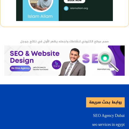
صمم موقع الكتروني لنشاطك واجعله يظهر الأول في نتائج جوجل
روابط بحث سريعة
SEO Agency Dubai
seo services in egypt