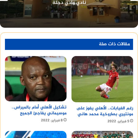
أعضائه
مقالات ذات صلة
تشكيل الأهلي أمام بالميراس..
رغم الغيابات.. الأهلي يفوز على
موسيماني يفاجئ الجميع
مونتيري بصاروخية محمد هاني
8 فبراير، 2022
5 فبراير، 2022