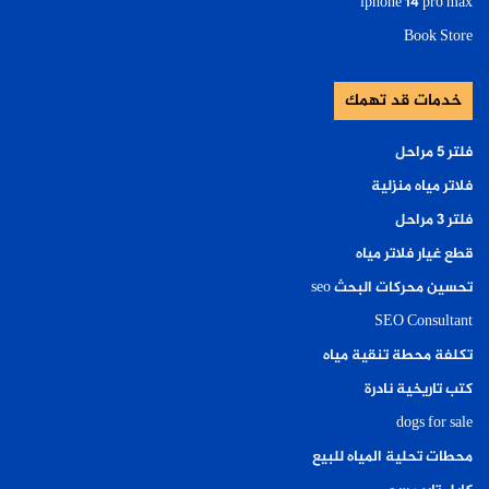
iphone 14 pro max
Book Store
خدمات قد تهمك
فلتر ٥ مراحل
فلاتر مياه منزلية
فلتر ٣ مراحل
قطع غيار فلاتر مياه
تحسين محركات البحث seo
SEO Consultant
تكلفة محطة تنقية مياه
كتب تاريخية نادرة
dogs for sale
محطات تحلية المياه للبيع