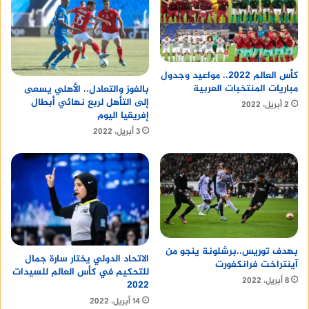
كأس العالم 2022.. مواعيد وجدول
مباريات المنتخبات العربية
بالفوز والتعادل.. الأهلي يسعى
إلى التأهل لربع نهائي أبطال
2 أبريل، 2022
إفريقيا اليوم
3 أبريل، 2022
بهدف توريس..برشلونة ينجو من
الاتحاد الدولي يختار سارة جمال
آينتراخت فرانكفورت
للتحكيم في كأس العالم للسيدات
8 أبريل، 2022
2022
14 أبريل، 2022