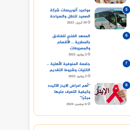
مواعيد أتوبيسات شركة
الصعيد للنقل والسياحة
29 أبريل، 2023
المعهد الفني للفنادق
بالمطرية .. الأقسام
والمصروفات
2 يوليو، 2023
جامعة المنوفية الأهلية ..
الكليات وشروط التقديم
2 يوليو، 2023
“أهم اعراض الايدز الاكيده
وكيفية التعرف عليها
مبكرًا”
6 نوفمبر، 2024