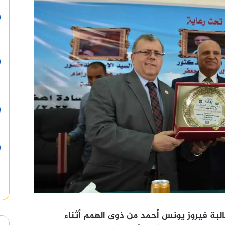
بة فيروز يونس أحمد من ذوى الهمم أثناء