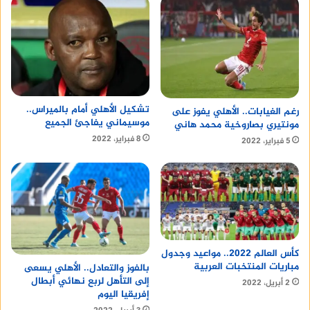
دوليين مهمين وتحت ضغط كبير ونحن معتادون على
هذا.
تعرف على
طريقة عمل الويب سايت
samsung note 10 plus back cover
تشكيل الأهلي أمام بالميراس..
رغم الغيابات.. الأهلي يفوز على
موسيماني يفاجئ الجميع
مونتيري بصاروخية محمد هاني
8 فبراير، 2022
5 فبراير، 2022
كأس العالم 2022.. مواعيد وجدول
مباريات المنتخبات العربية
بالفوز والتعادل.. الأهلي يسعى
إلى التأهل لربع نهائي أبطال
2 أبريل، 2022
إفريقيا اليوم