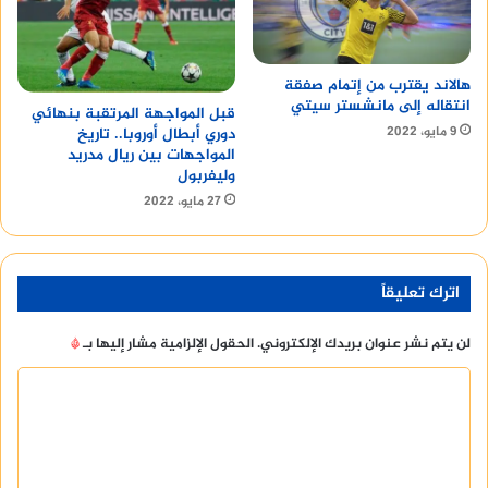
هالاند يقترب من إتمام صفقة
انتقاله إلى مانشستر سيتي
قبل المواجهة المرتقبة بنهائي
9 مايو، 2022
دوري أبطال أوروبا.. تاريخ
المواجهات بين ريال مدريد
وليفربول
27 مايو، 2022
اترك تعليقاً
لن يتم نشر عنوان بريدك الإلكتروني.
الحقول الإلزامية مشار إليها بـ
*
ا
ل
ت
ع