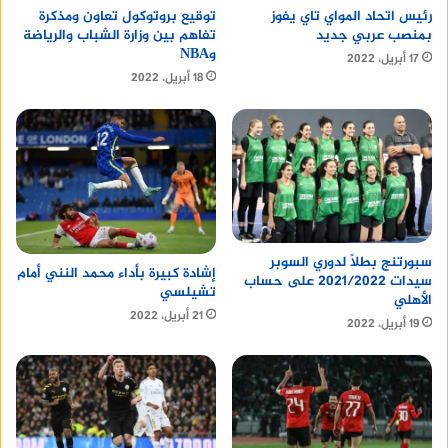
رئيس اتحاد المواي تاي يفوز
توقيع بروتوكول تعاون ومذكرة
بمنصب عربي جديد
تفاهم بين وزارة الشباب والرياضة
وNBA
17 أبريل، 2022
18 أبريل، 2022
سبورتنج بطلًا لدوري السوبر
إشادة كبيرة بأداء محمد النني أمام
سيدات 2021/2022 على حساب
تشيلسي
الأهلي
21 أبريل، 2022
19 أبريل، 2022