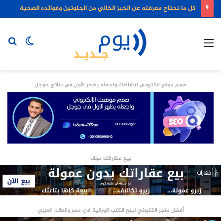
كل ما تحتاج معرفته عن الخبز الخالي من الجلوتين وفوائده الصحية
القائمة
الوضع
بح
المظلم
عن
صمم موقع الكتروني لنشاطك واجعله يظهر الأول في نتائج جوجل
بيع عقاراتك مجانا
أفضل متجر الكتروني لبيع الكتب الورقية في مصر والعالم العربي