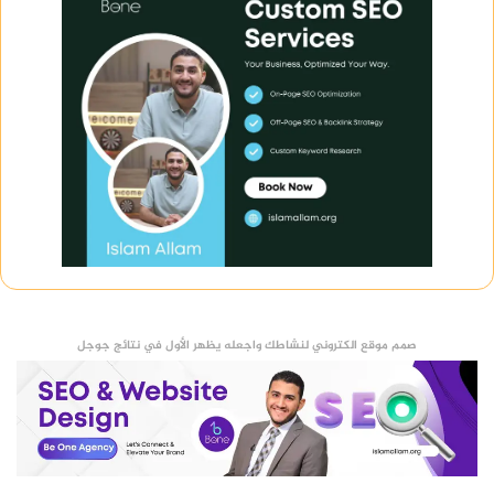
صمم موقع الكتروني لنشاطك واجعله يظهر الأول في نتائج جوجل