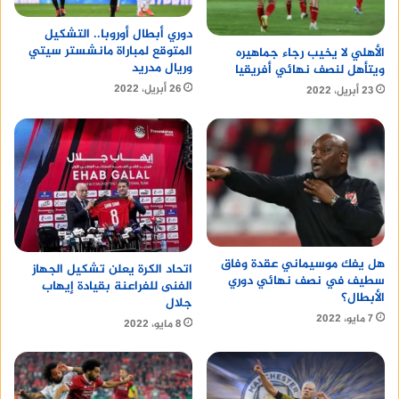
دوري أبطال أوروبا.. التشكيل
المتوقع لمباراة مانشستر سيتي
الأهلي لا يخيب رجاء جماهيره
وريال مدريد
ويتأهل لنصف نهائي أفريقيا
26 أبريل، 2022
23 أبريل، 2022
هل يفك موسيماني عقدة وفاق
اتحاد الكرة يعلن تشكيل الجهاز
سطيف في نصف نهائي دوري
الفنى للفراعنة بقيادة إيهاب
الأبطال؟
جلال
7 مايو، 2022
8 مايو، 2022