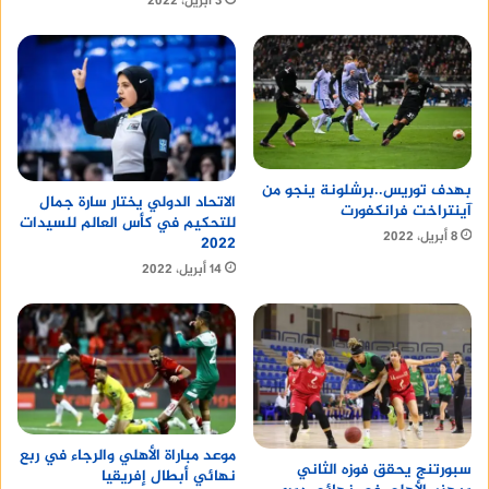
3 أبريل، 2022
بهدف توريس..برشلونة ينجو من
الاتحاد الدولي يختار سارة جمال
آينتراخت فرانكفورت
للتحكيم في كأس العالم للسيدات
8 أبريل، 2022
2022
14 أبريل، 2022
موعد مباراة الأهلي والرجاء في ربع
سبورتنج يحقق فوزه الثاني
نهائي أبطال إفريقيا