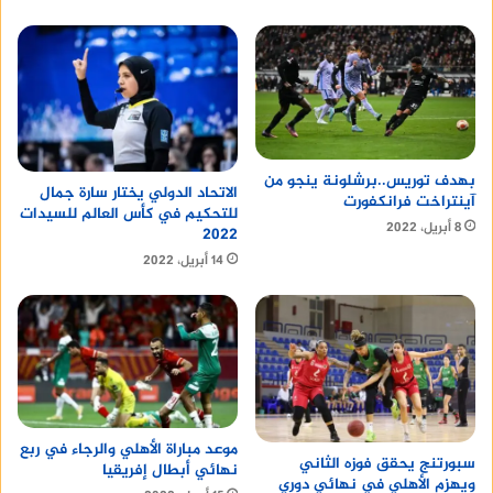
بهدف توريس..برشلونة ينجو من
الاتحاد الدولي يختار سارة جمال
آينتراخت فرانكفورت
للتحكيم في كأس العالم للسيدات
8 أبريل، 2022
2022
14 أبريل، 2022
موعد مباراة الأهلي والرجاء في ربع
سبورتنج يحقق فوزه الثاني
نهائي أبطال إفريقيا
ويهزم الأهلي في نهائي دوري