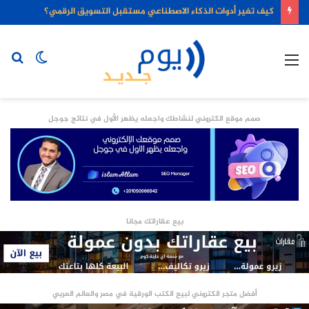
كيف تغير أدوات الذكاء الاصطناعي مستقبل التسويق الرقمي؟
القائمة
الوضع
بح
المظلم
عن
صمم موقع الكتروني لنشاطك واجعله يظهر الأول في نتائج جوجل
بيع عقاراتك مجانا
أفضل متجر الكتروني لبيع الكتب الورقية في مصر والعالم العربي