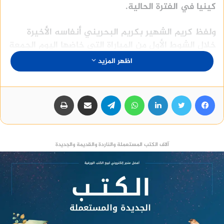
كينيا في الفترة الحالية.
ولفظ كريم الشهير بكريم البحريني أنفاسه الأخيرة
خلال الشوط الأول من المباراة التي خاضها اليوم الجمعة
بعد أن سقط على أرض الملعب بشكل مفاجيء ولكن
اظهر المزيد
لم تشفع محاولات الجهاز الطبي لإنقاذه قبل أن يتم
إعلان وفاته في المستشفى التي تم اصطحابه إليها
فورًا.
فيسبوك
تويتر
لينكدإن
واتساب
تيلقرام
مشاركة عبر البريد
طباعة
منصة وساطة لبيع العقارات مجانا
آلاف الكتب المستعملة والناردة والقديمة والجديدة