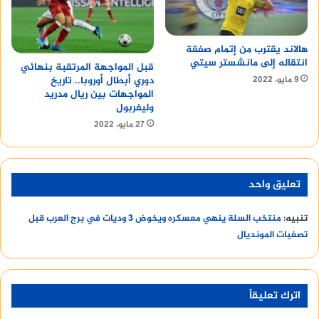
هالاند يقترب من إتمام صفقة
انتقاله إلى مانشستر سيتي
قبل المواجهة المرتقبة بنهائي
9 مايو، 2022
دوري أبطال أوروبا.. تاريخ
المواجهات بين ريال مدريد
وليفربول
27 مايو، 2022
تعليق واحد
تنبيه:
منتخب السلة ينهي معسكره ويخوض 3 وديات في برج العرب قبل
تصفيات المونديال
اترك تعليقاً