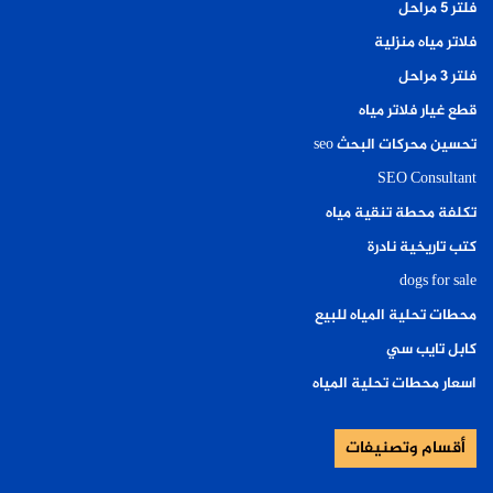
فلتر ٥ مراحل
فلاتر مياه منزلية
فلتر ٣ مراحل
قطع غيار فلاتر مياه
تحسين محركات البحث seo
SEO Consultant
تكلفة محطة تنقية مياه
كتب تاريخية نادرة
dogs for sale
محطات تحلية المياه للبيع
كابل تايب سي
اسعار محطات تحلية المياه
أقسام وتصنيفات