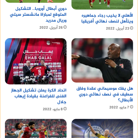
دوري أبطال أوروبا.. التشكيل
المتوقع لمباراة مانشستر سيتي
الأهلي لا يخيب رجاء جماهيره
وريال مدريد
ويتأهل لنصف نهائي أفريقيا
26 أبريل، 2022
23 أبريل، 2022
هل يفك موسيماني عقدة وفاق
اتحاد الكرة يعلن تشكيل الجهاز
سطيف في نصف نهائي دوري
الفنى للفراعنة بقيادة إيهاب
الأبطال؟
جلال
7 مايو، 2022
8 مايو، 2022