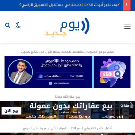
كيف تغير أدوات الذكاء الاصطناعي مستقبل التسويق الرقمي؟
القائمة
الوضع
بح
المظلم
عن
صمم موقع الكتروني لنشاطك واجعله يظهر الأول في نتائج جوجل
بيع عقاراتك مجانا
أفضل متجر الكتروني لبيع الكتب الورقية في مصر والعالم العربي