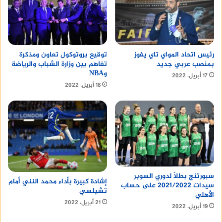
رئيس اتحاد المواي تاي يفوز
توقيع بروتوكول تعاون ومذكرة
بمنصب عربي جديد
تفاهم بين وزارة الشباب والرياضة
وNBA
17 أبريل، 2022
18 أبريل، 2022
سبورتنج بطلًا لدوري السوبر
إشادة كبيرة بأداء محمد النني أمام
سيدات 2021/2022 على حساب
تشيلسي
الأهلي
21 أبريل، 2022
19 أبريل، 2022