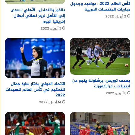
كأس العالم 2022.. مواعيد وجدول
مباريات المنتخبات العربية
بالفوز والتعادل.. الأهلي يسعى
إلى التأهل لربع نهائي أبطال
2 أبريل، 2022
إفريقيا اليوم
3 أبريل، 2022
بهدف توريس..برشلونة ينجو من
الاتحاد الدولي يختار سارة جمال
آينتراخت فرانكفورت
للتحكيم في كأس العالم للسيدات
8 أبريل، 2022
2022
14 أبريل، 2022