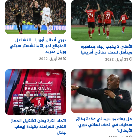
دوري أبطال أوروبا.. التشكيل
المتوقع لمباراة مانشستر سيتي
الأهلي لا يخيب رجاء جماهيره
وريال مدريد
ويتأهل لنصف نهائي أفريقيا
26 أبريل، 2022
23 أبريل، 2022
هل يفك موسيماني عقدة وفاق
اتحاد الكرة يعلن تشكيل الجهاز
سطيف في نصف نهائي دوري
الفنى للفراعنة بقيادة إيهاب
الأبطال؟
جلال