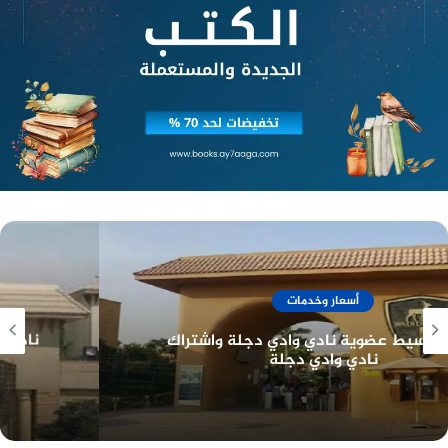
منصة وساطة لبيع العقارات مجانا
والسامبو يعد أحد لجان الاتحاد المصري للكيك بوكسينج
وتترأس اللجنة العليا للسامبو كابتن مريم يحيى، ونجح
المنتخب الوطني للسامبو في تحقيق نجاحات كبيرة
خلال البطولات الإفريقية التي شاركت فيها مؤخرا
وحصدت المراكز الأولى وسط إشادة دولية بمدى التطور
الذي ظهر عليه اللاعبين المصريين خلال تلك
المنافسات التي ضمت أقوى الدول في مجال رياضة
السامبو.
أسعار وخدمات
تجدر الإشارة أيضا إلى أن مصر حصلت مؤخرا على حق
نادي الصيد المصري تاريخ طويل وعراقة في خدمة
استضافة بطولة العالم للسامبو في نسخة عام 2023
أعضائه
بعد منافسة شرسة من جانب الدول لاستضافة ذلك
الحدث الدولي الهام الذي يقام لأول مرة على أرض مصر
خلال الفترة من 10 إلى 12 نوفمبر من العام المقبل