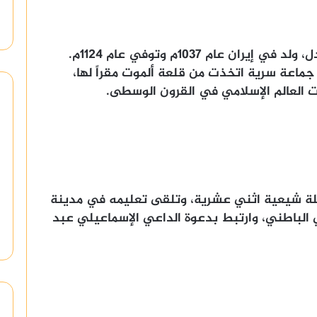
حسن الصباح شخصية تاريخية مثيرة للجدل، ولد في إيران عام 1037م وتوفي عام 1124م.
ماعة سرية اتخذت من قلعة ألموت مقراً لها،
 العالم الإسلامي في القرون الوسطى.
ة شيعية اثني عشرية، وتلقى تعليمه في مدينة
ي الباطني، وارتبط بدعوة الداعي الإسماعيلي عبد