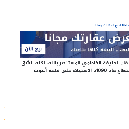
طة لبيع العقارات مجانا
سن الصباح إلى مصر عام 1078م للقاء الخليفة الفاطمي المستنصر بالله، لكنه انشق
عنه بعد وفاته واتجه إلى بلاد فارس. استطاع عام 1090م الاستيلاء على قلعة ألموت،