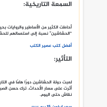
السمعة التاريخية:
أحاطت الكثير من الأساطير والروايات بح
“الحشاشين” نسبة إلى استعمالهم للحش
أفضل كتب عصير الكتب
التأثير:
لعبت دولة الحشاشين دورًا هامًا في ال
أثرت على مسار الأحداث. ترك حسن الصباح إر
نقاش حتى اليوم.
سعر ايفون 15 برو max