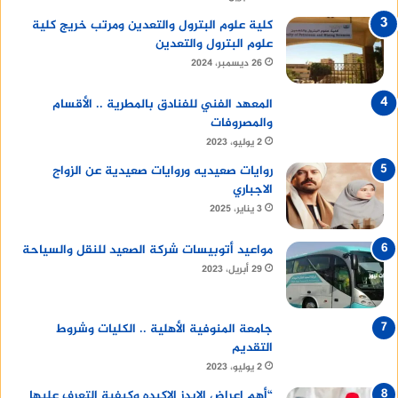
كلية علوم البترول والتعدين ومرتب خريج كلية
علوم البترول والتعدين
26 ديسمبر، 2024
المعهد الفني للفنادق بالمطرية .. الأقسام
والمصروفات
2 يوليو، 2023
روايات صعيديه وروايات صعيدية عن الزواج
الاجباري
3 يناير، 2025
مواعيد أتوبيسات شركة الصعيد للنقل والسياحة
29 أبريل، 2023
جامعة المنوفية الأهلية .. الكليات وشروط
التقديم
2 يوليو، 2023
“أهم اعراض الايدز الاكيده وكيفية التعرف عليها