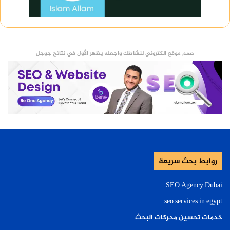
صمم موقع الكتروني لنشاطك واجعله يظهر الأول في نتائج جوجل
روابط بحث سريعة
SEO Agency Dubai
seo services in egypt
خدمات تحسين محركات البحث