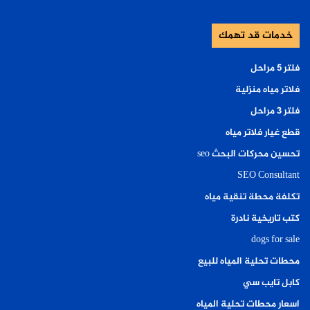
خدمات قد تهمك
فلتر ٥ مراحل
فلاتر مياه منزلية
فلتر ٣ مراحل
قطع غيار فلاتر مياه
تحسين محركات البحث seo
SEO Consultant
تكلفة محطة تنقية مياه
كتب تاريخية نادرة
dogs for sale
محطات تحلية المياه للبيع
كابل تايب سي
اسعار محطات تحلية المياه