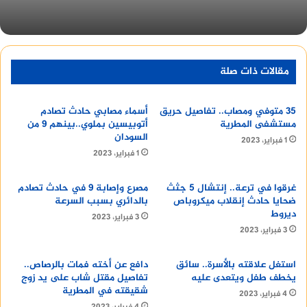
مقالات ذات صلة
35 متوفي ومصاب.. تفاصيل حريق
أسماء مصابي حادث تصادم
مستشفى المطرية
أتوبيسين بملوي..بينهم 9 من
السودان
1 فبراير، 2023
1 فبراير، 2023
غرقوا في ترعة.. إنتشال 5 جثث
مصرع وإصابة 9 في حادث تصادم
ضحايا حادث إنقلاب ميكروباص
بالدائري بسبب السرعة
ديروط
3 فبراير، 2023
3 فبراير، 2023
استغل علاقته بالأسرة.. سائق
دافع عن أخته فمات بالرصاص..
يخطف طفل ويتعدى عليه
تفاصيل مقتل شاب على يد زوج
شقيقته في المطرية
4 فبراير، 2023