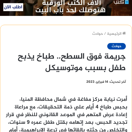
الرئيسية
/
حوادث
حوادث
جريمة فوق السطح.. طباخ يذبح
طفل بسبب موتوسيكل
آخر تحديث: 14 فبراير، 2023
أمرت نيابة مركز مغاغة في شمال محافظة المنيا،
بحبس طباخ 4 أيام علي ذمة التحقيقات، مع مراعاة
إعادة عرض المتهم في الموعد القانوني للنظر في قرار
تجديد الحبس، بعد إتهامه بقتل طفل عمره 9 سنوات،
والتخلص من جثته بإلقائها في ترعة الإبراهيمية، أمام