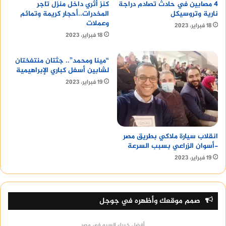
4 مصابين في حادث تصادم دراجة
كنز أثري داخل منزل تاجر
نارية وتروسيكل
المخدرات..أحجار كريمة وتمائم
وعملات
18 فبراير، 2023
18 فبراير، 2023
“مينا ومحمد”.. جثتان منتفختان
لشابين أسفل كباري الإبراهيمية
19 فبراير، 2023
انقلاب سيارة ملاكي بطريق مصر
-أسوان الزراعي بسبب السرعة
19 فبراير، 2023
صمم موقعك وأظهره في جوجل
أفضل خبراء السيو في مصر