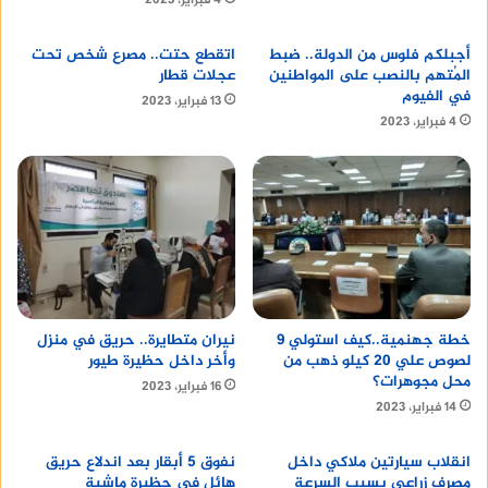
4 فبراير، 2023
أجبلكم فلوس من الدولة.. ضبط
اتقطع حتت.. مصرع شخص تحت
المُتهم بالنصب على المواطنين
عجلات قطار
في الفيوم
13 فبراير، 2023
4 فبراير، 2023
خطة جهنمية..كيف استولي 9
نيران متطايرة.. حريق في منزل
لصوص علي 20 كيلو ذهب من
وأخر داخل حظيرة طيور
محل مجوهرات؟
16 فبراير، 2023
14 فبراير، 2023
انقلاب سيارتين ملاكي داخل
نفوق 5 أبقار بعد اندلاع حريق
مصرف زراعي بسبب السرعة
هائل في حظيرة ماشية