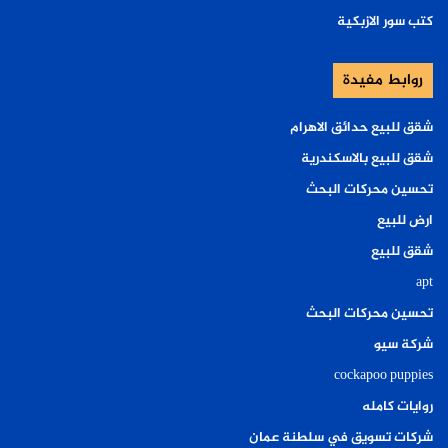
كتب سور الازبكية
روابط مفيدة
شقق للبيع حدائق الاهرام
شقق للبيع بالاسكندرية
تحسين محركات البحث
ارض للبيع
شقق للبيع
apt
تحسين محركات البحث
شركة سيو
cockapoo puppies
روايات كامله
شركات تسويق في سلطنة عمان