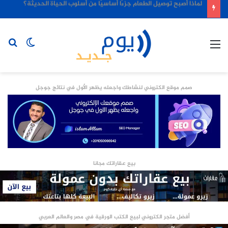
لماذا أصبح توصيل الطعام جزءًا أساسيًا من أسلوب الحياة الحديثة؟
القائمة
الوضع
بح
المظلم
عن
صمم موقع الكتروني لنشاطك واجعله يظهر الأول في نتائج جوجل
بيع عقاراتك مجانا
أفضل متجر الكتروني لبيع الكتب الورقية في مصر والعالم العربي