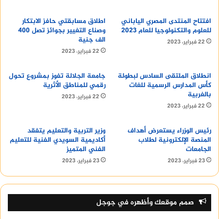
المجتمعية”.
افتتاح المنتدى المصري الياباني
اطلاق مسابقتي حافز الابتكار
للعلوم والتكنولوجيا للعام 2023
وصناع التغيير بجوائز تصل 400
وتتمثل رسالة جامعه المنيا في “إعداد كوادر علمية
الف جنية
22 فبراير، 2023
مميزة قادرة على المنافسة في سوق العمل المحلي
22 فبراير، 2023
والدولي، وتقديم خدمات مجتمعية متميزة تلبي
احتياجات المجتمع”.
انطلاق الملتقى السادس لبطولة
جامعة الجلالة تفوز بمشروع تحول
كأس المدارس الرسمية للغات
رقمي للمناطق الأثرية
بالغربية
22 فبراير، 2023
22 فبراير، 2023
رئيس الوزراء يستعرض أهداف
وزير التربية والتعليم يتفقد
المنصة الإلكترونية لطلاب
أكاديمية السويدي الفنية للتعليم
الجامعات
الفني المتميز
23 فبراير، 2023
23 فبراير، 2023
صمم موقعك وأظهره في جوجل