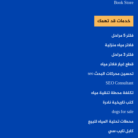
Book Store
خدمات قد تهمك
فلتر ٥ مراحل
فلاتر مياه منزلية
فلتر ٣ مراحل
قطع غيار فلاتر مياه
تحسين محركات البحث seo
SEO Consultant
تكلفة محطة تنقية مياه
كتب تاريخية نادرة
dogs for sale
محطات تحلية المياه للبيع
كابل تايب سي