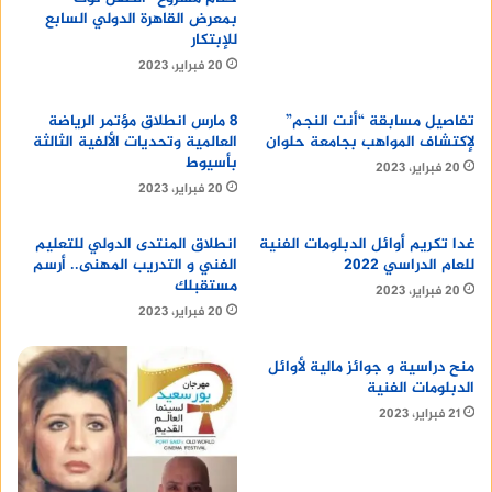
بمعرض القاهرة الدولي السابع
البرامج والدرجات العلمية
للإبتكار
20 فبراير، 2023
تفاصيل مسابقة “أنت النجم”
8 مارس انطلاق مؤتمر الرياضة
لإكتشاف المواهب بجامعة حلوان
العالمية وتحديات الألفية الثالثة
تقدم جامعه المنيا مجموعة متنوعة من البرامج
بأسيوط
20 فبراير، 2023
والدرجات العلمية، بما في ذلك:
20 فبراير، 2023
غدا تكريم أوائل الدبلومات الفنية
انطلاق المنتدى الدولي للتعليم
للعام الدراسي 2022
الفني و التدريب المهنى.. أرسم
مستقبلك
البكالوريوس
20 فبراير، 2023
20 فبراير، 2023
الماجستير
الدكتوراه
منح دراسية و جوائز مالية لأوائل
الدبلومات الفنية
21 فبراير، 2023
البحث العلمي