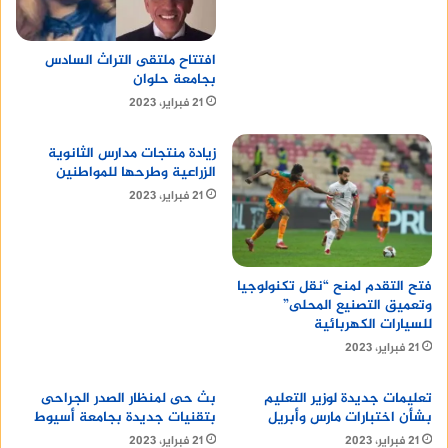
تنشط جامعه المنيا في مجال البحث العلمي، وتضم
عددًا من مراكز البحث والتطوير، بما في ذلك:
افتتاح ملتقى التراث السادس
بجامعة حلوان
مركز البحوث البيئية
21 فبراير، 2023
مركز البحوث الزراعية
زيادة منتجات مدارس الثانوية
مركز البحوث الطبية
الزراعية وطرحها للمواطنين
21 فبراير، 2023
تابع :
Signage Design Company
فتح التقدم لمنح “نقل تكنولوجيا
وتعميق التصنيع المحلى”
الرؤية والرسالة
للسيارات الكهربائية
21 فبراير، 2023
تعليمات جديدة لوزير التعليم
بث حى لمنظار الصدر الجراحى
تتمثل رؤية جامعه المنيا في أن تكون “جامعة رائدة
بشأن اختبارات مارس وأبريل
بتقنيات جديدة بجامعة أسيوط
في مجال التعليم والبحث العلمي والتنمية
21 فبراير، 2023
21 فبراير، 2023