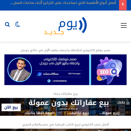
أفضل أنواع الأطعمة التي تساعدك على التركيز أثناء ساعات العمل الطويلة
القائمة
الوضع
بح
المظلم
عن
صمم موقع الكتروني لنشاطك واجعله يظهر الأول في نتائج جوجل
بيع عقاراتك مجانا
أفضل متجر الكتروني لبيع الكتب الورقية في مصر والعالم العربي