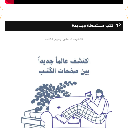
والأنشطة التفاعلية. يمكن للطلاب من خلال النظام
الدخول إلى المحاضرات الافتراضية، الاطلاع على مواد
الدراسة، وتقديم الواجبات. يساهم النظام في جعل
التعليم أكثر تفاعلية وكفاءة، حيث يتواصل الطلاب
كتب مستعملة وجديدة
بسهولة مع الأساتذة ويشاركون في النقاشات الصفية
عبر الإنترنت.
تخفيضات على جميع الكتب
اقرأ أيضا:
الجامعة الإسلامية بالمدينة المنورة الاستعلام
عن الطلب
كيفية الوصول إلى نظام مودل
يتم الدخول إلى “مودل” عبر رابط محدد توفره الجامعة.
بعد تسجيل الدخول باستخدام اسم المستخدم وكلمة
المرور، يمكن للطلاب الوصول إلى جميع الموارد
الدراسية، التفاعل مع المدرسين، وتقديم الأبحاث
والواجبات.