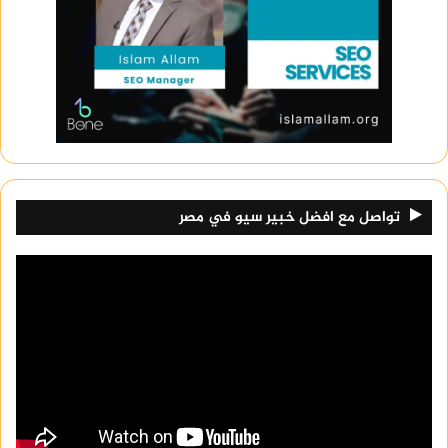
اقرأ أيضا:
جامعه الطائف
تواصل مع افضل خبير سيو في مصر
نظام مودل في جامعة الملك فيصل
“مودل” هو منصة تعليمية تُستخدم لتسهيل العملية
التعليمية الرقمية، ويعتمد عليه في تقديم المحاضرات