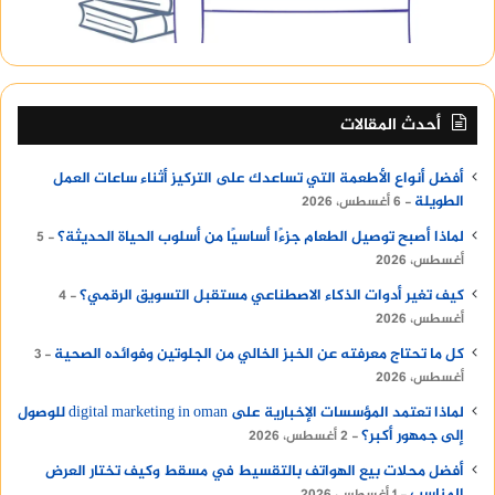
رؤية الجامعة لتطوير التعليم
تسعى جامعة الملك فيصل بشكل مستمر لتطوير البيئة
التعليمية بما يتماشى مع رؤية المملكة في تعزيز
التعليم العالي. استخدام أنظمة مثل “بلاك بورد”،
أحدث المقالات
“بانر”، و”مودل” يعكس التزام الجامعة بتقديم تجربة
تعليمية تتسم بالمرونة والكفاءة. تساعد هذه الأنظمة
أفضل أنواع الأطعمة التي تساعدك على التركيز أثناء ساعات العمل
الطويلة
6 أغسطس، 2026
في تحضير الطلاب بشكل أفضل لسوق العمل،
وتزويدهم بالمهارات التي يحتاجونها لمواجهة
لماذا أصبح توصيل الطعام جزءًا أساسيًا من أسلوب الحياة الحديثة؟
5
أغسطس، 2026
التحديات المستقبلية.
كيف تغير أدوات الذكاء الاصطناعي مستقبل التسويق الرقمي؟
4
جامعة الملك فيصل تعتبر نموذجًا في التميز الأكاديمي
أغسطس، 2026
في المملكة. من خلال دمج أحدث التقنيات في التعليم
كل ما تحتاج معرفته عن الخبز الخالي من الجلوتين وفوائده الصحية
3
وإطلاق أنظمة رقمية مبتكرة، تقدم الجامعة تجربة
أغسطس، 2026
تعلم مرنة وغنية بالفرص، تساعد الطلاب على تحقيق
لماذا تعتمد المؤسسات الإخبارية على digital marketing in oman للوصول
أهدافهم الأكاديمية وتنمية مهاراتهم.
إلى جمهور أكبر؟
2 أغسطس، 2026
أفضل محلات بيع الهواتف بالتقسيط في مسقط وكيف تختار العرض