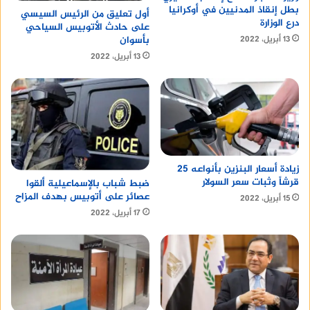
بطل إنقاذ المدنيين في أوكرانيا
أول تعليق من الرئيس السيسي
درع الوزارة
على حادث الأتوبيس السياحي
بأسوان
13 أبريل، 2022
13 أبريل، 2022
زيادة أسعار البنزين بأنواعه 25
قرشاً وثبات سعر السولار
ضبط شباب بالإسماعيلية ألقوا
عصائر على أتوبيس بهدف المزاح
15 أبريل، 2022
17 أبريل، 2022
نظام بانر في جامعة الملك فيصل
نظام “بانر” هو منصة إلكترونية متكاملة تقدمها
الجامعة لإدارة العمليات الأكاديمية والإدارية بكفاءة
عالية. يُعتبر النظام أداة فعالة لتمكين الطلاب من