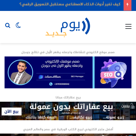
كيف تغير أدوات الذكاء الاصطناعي مستقبل التسويق الرقمي؟
القائمة
الوضع
بح
المظلم
عن
صمم موقع الكتروني لنشاطك واجعله يظهر الأول في نتائج جوجل
بيع عقاراتك مجانا
أفضل متجر الكتروني لبيع الكتب الورقية في مصر والعالم العربي