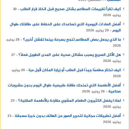
اكتشف:
puppies store near me
المناسب
1 أغسطس، 2026
كيف تقرأ تقييمات المطاعم بشكل صحيح قبل اتخاذ قرار الطلب
30
اقرأ أيضا:
كم راتب كريستيانو رونالدو
يوليو، 2026
أفضل العادات اليومية التي تساعدك على الحفاظ على طاقتك طوال
اقرأ أيضا:
tom ford white suede body spray
اليوم
29 يوليو، 2026
ما الذي يجعل بعض المطاعم تنجح بسرعة بينما تفشل أخرى؟
28 يوليو،
اقرأ أيضا:
محلات قطع غيار غسالات سامسونج
2026
هل الأكل السريع يسبب مشاكل صحية على المدى الطويل فعلًا؟
27
ا
قرأ أيضا :
samsung mobile
يوليو، 2026
كيف تختار مطعمًا جيدًا قبل الطلب أو زيارة المكان لأول مرة
26 يوليو،
2026
أفضل الأطعمة التي تمنحك طاقة طبيعية طوال اليوم بدون مشروبات
صناعية
26 يوليو، 2026
لماذا يفضل الكثيرون الطعام المشوي مقارنة بالأطعمة المقلية؟
25
يوليو، 2026
أفضل تطبيقات مجانية لتحرير الصور من الهاتف بدون خبرة مسبقة
23
يوليو، 2026