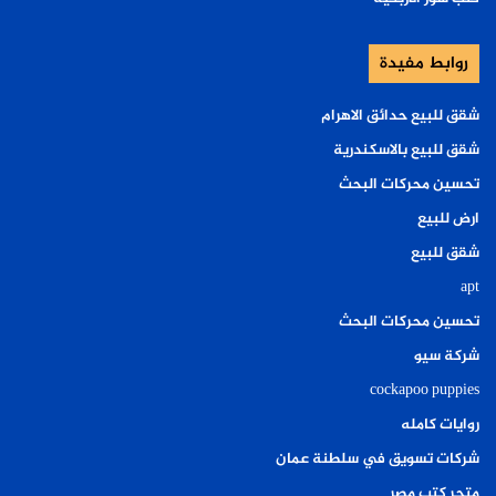
روابط مفيدة
شقق للبيع حدائق الاهرام
شقق للبيع بالاسكندرية
تحسين محركات البحث
ارض للبيع
شقق للبيع
apt
تحسين محركات البحث
شركة سيو
cockapoo puppies
روايات كامله
شركات تسويق في سلطنة عمان
متجر كتب مصر