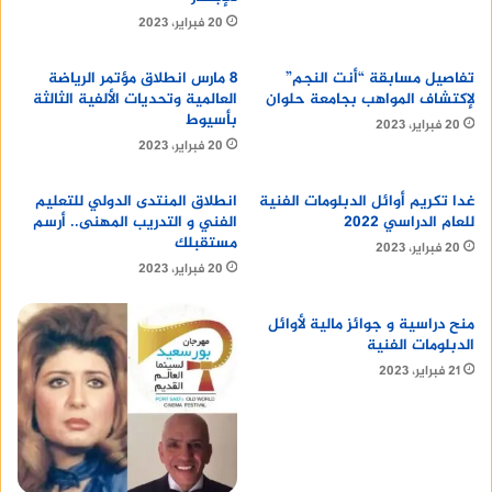
3. كلية الطب.
20 فبراير، 2023
4. كلية الفنون.
تفاصيل مسابقة “أنت النجم”
8 مارس انطلاق مؤتمر الرياضة
لإكتشاف المواهب بجامعة حلوان
العالمية وتحديات الألفية الثالثة
بأسيوط
5. كلية الإنتاج الإعلامي.
20 فبراير، 2023
20 فبراير، 2023
6. كلية العلوم الإدارية.
غدا تكريم أوائل الدبلومات الفنية
انطلاق المنتدى الدولي للتعليم
للعام الدراسي 2022
الفني و التدريب المهنى.. أرسم
7. كلية العلوم الاجتماعية والإنسانية.
مستقبلك
20 فبراير، 2023
20 فبراير، 2023
8. كلية الغذاء والصناعات الغذائية.
منح دراسية و جوائز مالية لأوائل
الدبلومات الفنية
9. كلية العلوم.
21 فبراير، 2023
10. كلية العمارة.
11. كلية التمريض.