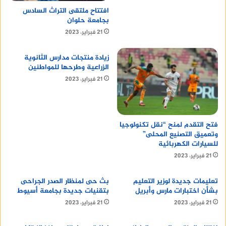
افتتاح ملتقى التراث السادس
12. كلية العلوم الصحية التطبيقية.
بجامعة حلوان
21 فبراير، 2023
13. كلية العلاج الطبيعي.
زيادة منتجات مدارس الثانوية
14. كلية الصيدلة.
الزراعية وطرحها للمواطنين
21 فبراير، 2023
15. كلية علوم هندسة الحاسب.
فتح التقدم لمنح “نقل تكنولوجيا
وتعميق التصنيع المحلى”
عنوان جامعة الجلالة الأهلية
للسيارات الكهربائية
21 فبراير، 2023
و يقدم اهم المعلومات حول مكان وعنوان جامعة
الجلالة الاهلية :
تعليمات جديدة لوزير التعليم
بث حى لمنظار الصدر الجراحى
بشأن اختبارات مارس وأبريل
بتقنيات جديدة بجامعة أسيوط
تقع جامعة الجلالة في مدينة الجلالة التي تحمل نفس
21 فبراير، 2023
21 فبراير، 2023
الاسم، وتقع على هضبة الجلالة في خليج السويس