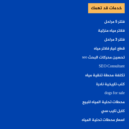
خدمات قد تهمك
فلتر ٥ مراحل
فلاتر مياه منزلية
فلتر ٣ مراحل
قطع غيار فلاتر مياه
تحسين محركات البحث seo
SEO Consultant
تكلفة محطة تنقية مياه
كتب تاريخية نادرة
dogs for sale
محطات تحلية المياه للبيع
كابل تايب سي
اسعار محطات تحلية المياه