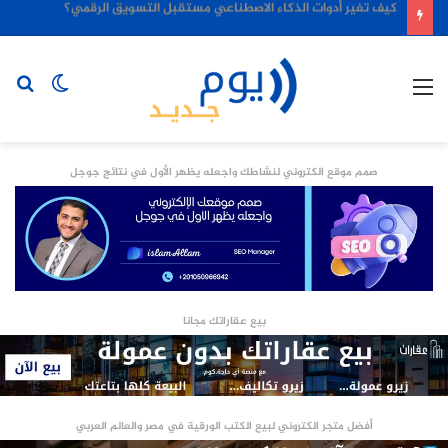
كيف تغير أدوات الذكاء الاصطناعي مستقبل التسويق الرقمي؟
القائمة
الوضع
بح
المظلم
عن
صمم موقع الكتروني لنشاطك واجعله يظهر الأول في نتائج جوجل
بيع عقاراتك مجانا
أفضل متجر الكتروني لبيع الكتب الورقية في مصر والعالم العربي