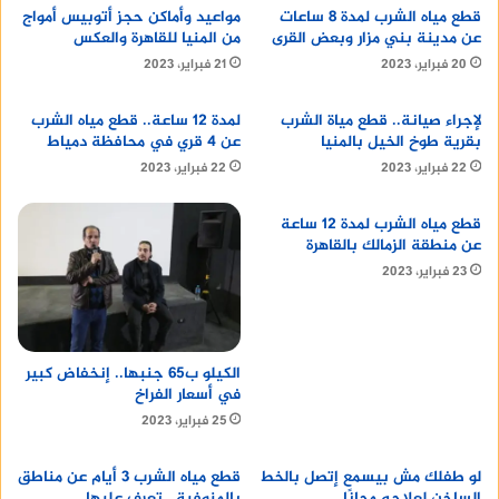
قطع مياه الشرب لمدة 8 ساعات
مواعيد وأماكن حجز أتوبيس أمواج
20 و26 كيلومترًا في الساعة.
عن مدينة بني مزار وبعض القرى
من المنيا للقاهرة والعكس
20 فبراير، 2023
21 فبراير، 2023
البحر المتوسط: طقس غائم جزئيًا
مع انخفاض في درجات الحرارة
لإجراء صيانة.. قطع مياة الشرب
لمدة 12 ساعة.. قطع مياه الشرب
بقرية طوخ الخيل بالمنيا
عن 4 قري في محافظة دمياط
22 فبراير، 2023
22 فبراير، 2023
تتوقع هيئة الأرصاد الجوية المصرية أن يكون الطقس
اليوم الاثنين، الموافق 15 يناير 2024، في البحر
قطع مياه الشرب لمدة 12 ساعة
المتوسط غائمًا جزئيًا، مع انخفاض في درجات الحرارة.
عن منطقة الزمالك بالقاهرة
23 فبراير، 2023
ومن المتوقع أن تتراوح درجات الحرارة في البحر
المتوسط اليوم بين 16 و22 درجة مئوية، مع شعور
بالبرودة بسبب الرياح الغربية التي تهب بسرعة تتراوح
الكيلو ب65 جنبها.. إنخفاض كبير
بين 14 و20 كيلومترًا في الساعة.
في أسعار الفراخ
25 فبراير، 2023
نصائح لمواجهة الطقس البارد
لو طفلك مش بيسمع إتصل بالخط
قطع مياه الشرب 3 أيام عن مناطق
يُنصح بارتداء الملابس الثقيلة في المناطق التي
الساخن لعلاجه مجانًا
بالمنوفية.. تعرف عليها