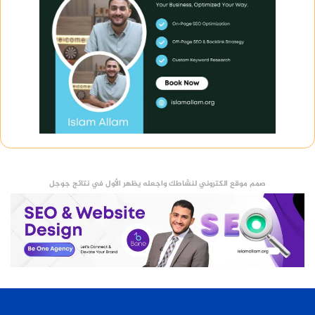
صمم موقع الكتروني لنشاطك واجعله يظهر الأول في نتائج جوجل