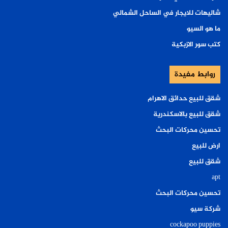
شاليهات للايجار في الساحل الشمالي
ما هو السيو
كتب سور الازبكية
روابط مفيدة
شقق للبيع حدائق الاهرام
شقق للبيع بالاسكندرية
تحسين محركات البحث
ارض للبيع
شقق للبيع
apt
تحسين محركات البحث
شركة سيو
cockapoo puppies