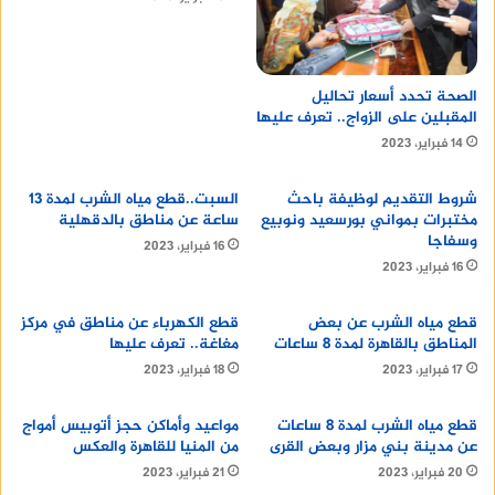
تتوقع هيئة الأرصاد الجوية أن يكون الطقس في أسوان
اليوم الأحد الموافق 14 يناير 2024، مشمسًا مع ارتفاع
في درجات الحرارة، حيث تبلغ درجة الحرارة العظمى 34
درجة مئوية، بينما تبلغ درجة الحرارة الصغرى 25 درجة
الصحة تحدد أسعار تحاليل
المقبلين على الزواج.. تعرف عليها
مئوية.
14 فبراير، 2023
شروط التقديم لوظيفة باحث
السبت..قطع مياه الشرب لمدة 13
مختبرات بمواني بورسعيد ونوبيع
ساعة عن مناطق بالدقهلية
وسفاجا
16 فبراير، 2023
16 فبراير، 2023
ويشير
الاول
أن هذه هي توقعات الطقس في مصر
اليوم الأحد الموافق 14 يناير 2024، ويجب ملاحظة أن
قطع مياه الشرب عن بعض
قطع الكهرباء عن مناطق في مركز
المناطق بالقاهرة لمدة 8 ساعات
مغاغة.. تعرف عليها
هذه التوقعات قد تتغير حسب الأحوال الجوية.
17 فبراير، 2023
18 فبراير، 2023
أقرأ أيضا :
Creative Branding Agency
قطع مياه الشرب لمدة 8 ساعات
مواعيد وأماكن حجز أتوبيس أمواج
عن مدينة بني مزار وبعض القرى
من المنيا للقاهرة والعكس
20 فبراير، 2023
21 فبراير، 2023