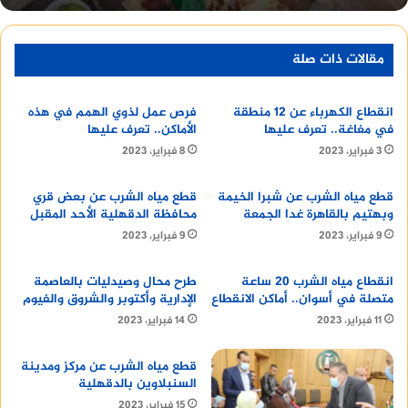
توقعات الطقس في الغردقة
مقالات ذات صلة
تتوقع هيئة الأرصاد الجوية أن يكون الطقس في
الغردقة اليوم الأحد الموافق 14 يناير 2024، مشمسًا مع
انقطاع الكهرباء عن 12 منطقة
فرص عمل لذوي الهمم في هذه
في مغاغة.. تعرف عليها
الأماكن.. تعرف عليها
ارتفاع في درجات الحرارة، حيث تبلغ درجة الحرارة
3 فبراير، 2023
8 فبراير، 2023
العظمى 27 درجة مئوية، بينما تبلغ درجة الحرارة
الصغرى 20 درجة مئوية.
قطع مياه الشرب عن شبرا الخيمة
قطع مياه الشرب عن بعض قري
وبهتيم بالقاهرة غدا الجمعة
محافظة الدقهلية الأحد المقبل
9 فبراير، 2023
9 فبراير، 2023
تابع :
chow chow price
انقطاع مياه الشرب 20 ساعة
طرح محال وصيدليات بالعاصمة
متصلة في أسوان.. أماكن الانقطاع
الإدارية وأكتوبر والشروق والفيوم
توقعات الطقس في أسوان
11 فبراير، 2023
14 فبراير، 2023
قطع مياه الشرب عن مركز ومدينة
السنبلاوين بالدقهلية
15 فبراير، 2023