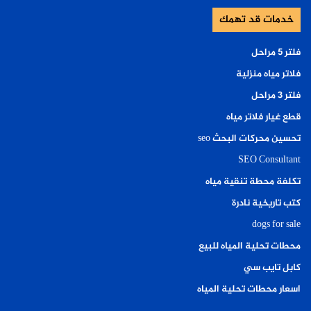
خدمات قد تهمك
فلتر ٥ مراحل
فلاتر مياه منزلية
فلتر ٣ مراحل
قطع غيار فلاتر مياه
تحسين محركات البحث seo
SEO Consultant
تكلفة محطة تنقية مياه
كتب تاريخية نادرة
dogs for sale
محطات تحلية المياه للبيع
كابل تايب سي
اسعار محطات تحلية المياه