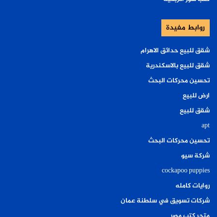
روابط مفيدة
شقق للبيع حدائق الاهرام
شقق للبيع بالاسكندرية
تحسين محركات البحث
ارض للبيع
شقق للبيع
apt
تحسين محركات البحث
شركة سيو
cockapoo puppies
روايات كامله
شركات تسويق في سلطنة عمان
متجر كتب مصر