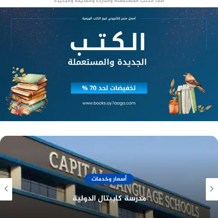
آلاف الكتب المستعملة والناردة والقديمة والجديدة
وتزويدهم بالمعلومات التعريفية حول كيفية استخدام
الموقع الإلكتروني للتسجيل، بالإضافة إلى توضيح
قواعد وأسلوب تسجيل الرغبات بدقة.
منصة وساطة لبيع العقارات مجانا
تنسيق الثانوية العامة 2023 في
أسيوط المرحلة الثانية
وأشار رئيس جامعة أسيوط في تصريحات سابقة،
تعليم وجامعات
ينقلها أن تنسيق الثانوية العامة 2023 في محافظة
أسيوط المرحلة الثانية، سيتم من الساعة التاسعة
مدرسة ايليت للغات
صباحًا حتى الرابعة عصرًا، وسيتم تقديم نصائح للطلاب