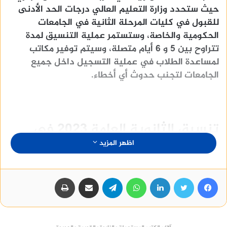
حيث ستحدد وزارة التعليم العالي درجات الحد الأدنى
للقبول في كليات المرحلة الثانية في الجامعات
الحكومية والخاصة، وستستمر عملية التنسيق لمدة
تتراوح بين 5 و 6 أيام متصلة، وسيتم توفير مكاتب
لمساعدة الطلاب في عملية التسجيل داخل جميع
الجامعات لتجنب حدوث أي أخطاء.
تنسيق الثانوية العامة 2023 في
اظهر المزيد
اسيوط المرحلة الثانية
وذكر مسؤول في جامعة أسيوط، أن تنسيق الثانوية
فيسبوك
تويتر
لينكدإن
واتساب
تيلقرام
مشاركة عبر البريد
طباعة
العامة 2023 في محافظة أسيوط المرحلة الثانية،
سيبدأ بعد انتهاء تنسيق المرحلة الأولى، حيث سيتم
استقبال الطلاب الناجحين في الثانوية العامة هذا العام
في معملين للحاسوب لمساعدتهم في اختيار الرغبات