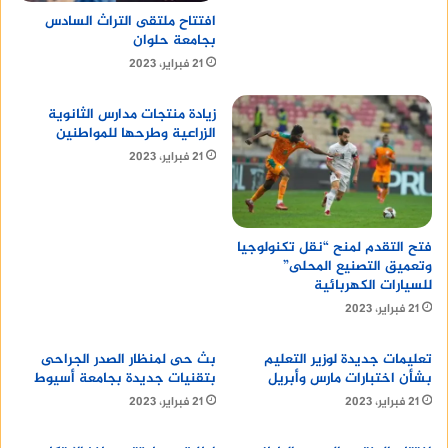
دعم أولادهم وتطوير قدراتهم، مؤكدًا أنه يشكر جميع
افتتاح ملتقى التراث السادس
العاملين في وزارة التربية والتعليم وزملائه المعلمين
بجامعة حلوان
لجهودهم الكبيرة خلال العام الدراسي.
21 فبراير، 2023
بيوتي سنتر
زيادة منتجات مدارس الثانوية
الزراعية وطرحها للمواطنين
21 فبراير، 2023
فتح التقدم لمنح “نقل تكنولوجيا
وتعميق التصنيع المحلى”
للسيارات الكهربائية
21 فبراير، 2023
تعليمات جديدة لوزير التعليم
بث حى لمنظار الصدر الجراحى
بشأن اختبارات مارس وأبريل
بتقنيات جديدة بجامعة أسيوط
21 فبراير، 2023
21 فبراير، 2023