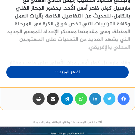
واجتمع محمود الخطيب رئيس النادي الأهلي مع
مارسيل كولر، ظهر أمس الأحد، بحضور الجهاز الفني
بالكامل، للحديث عن التفاصيل الخاصة بآليات العمل
وكافة الترتيبات التي تخص فريق الكرة في المرحلة
المقبلة، وفي ‏مقدمتها معسكر الإعداد للموسم الجديد
الذي يشهد العديد من التحديات على المستويين
المحلي ‏والإفريقي.
وقاد مارسيل كولر أمس مران الأهلي على ملعب مختار
التتش، في إطار الاستعداد للمرحلة المقبلة، بعد فترة
اظهر المزيد
الراحة التي حصل عليها اللاعبون بنهاية الموسم
الماضي.
فيسبوك
تويتر
لينكدإن
واتساب
تيلقرام
مشاركة عبر البريد
طباعة
أبرز تصريحات مارسيل كولر
الأهلي منظومة احترافية.. وهدفنا تقديم أفضل أداء
آلاف الكتب المستعملة والناردة والقديمة والجديدة
يخدم الفريق