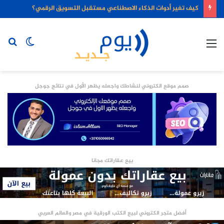
كيف تغير أدوات الذكاء الاصطناعي مستقبل التسويق الرقمي؟
القائمة
الوضع
بح
المظلم
عن
صمم موقع الكتروني لنشاطك واجعله يظهر الأول في نتائج جوجل
بيع عقاراتك مجانا
أفضل متجر الكتروني لبيع الكتب الورقية في مصر والعالم العربي