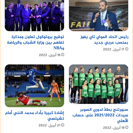
رئيس اتحاد المواي تاي يفوز
توقيع بروتوكول تعاون ومذكرة
بمنصب عربي جديد
تفاهم بين وزارة الشباب والرياضة
وNBA
17 أبريل، 2022
18 أبريل، 2022
سبورتنج بطلًا لدوري السوبر
إشادة كبيرة بأداء محمد النني أمام
سيدات 2021/2022 على حساب
تشيلسي
الأهلي
21 أبريل، 2022
19 أبريل، 2022