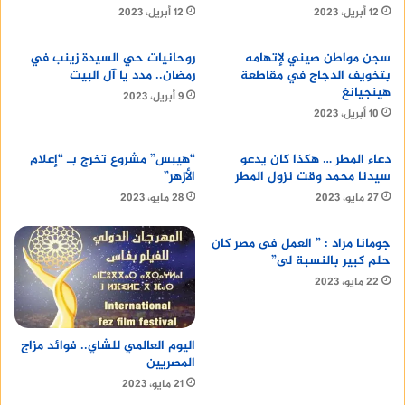
12 أبريل، 2023
12 أبريل، 2023
سجن مواطن صيني لإتهامه
روحانيات حي السيدة زينب في
بتخويف الدجاج في مقاطعة
رمضان.. مدد يا آل البيت
هينجيانغ
9 أبريل، 2023
10 أبريل، 2023
دعاء المطر … هكذا كان يدعو
“هيبس” مشروع تخرج بـ “إعلام
سيدنا محمد وقت نزول المطر
الأزهر”
27 مايو، 2023
28 مايو، 2023
جومانا مراد : ” العمل فى مصر كان
حلم كبير بالنسبة لى”
22 مايو، 2023
اليوم العالمي للشاي.. فوائد مزاج
المصريين
21 مايو، 2023