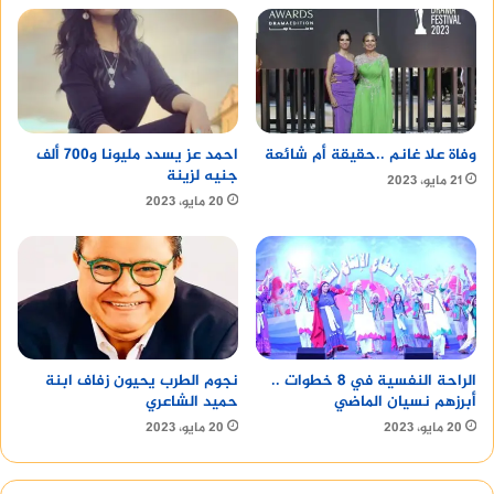
وفاة علا غانم ..حقيقة أم شائعة
احمد عز يسدد مليونا و700 ألف
جنيه لزينة
21 مايو، 2023
20 مايو، 2023
الراحة النفسية في 8 خطوات ..
نجوم الطرب يحيون زفاف ابنة
أبرزهم نسيان الماضي
حميد الشاعري
20 مايو، 2023
20 مايو، 2023