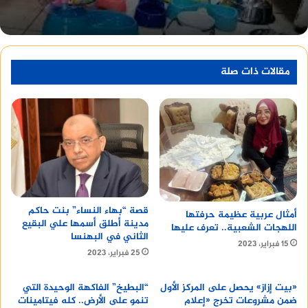
وجاء اعتزال حسن يوسف بعد مسيرة فنية طويلة
امتدت لأكثر من 60 عاماً، قدم خلالها العديد من الأدوار
المهمة، التي تركت بصمة في تاريخ السينما المصرية.
مقالات ذات صلة
أقرأ أيضا :
دار غريب للطباعة والنشر
قصة “بهاء النساء” بنت حاكم
أمثال عربية عظيمة حرفتها
مدينة أطلق أسمها علي البقيع
اللهجات الشعبية.. تعرف عليها
الثاني في البهنسا
15 فبراير، 2023
25 فبراير، 2023
«بيت إزاز» يحصل على المركز الأول
“البطيخ” الفاكهة الوحيدة التي
ضمن مشروعات تخرج «إعلام
تنمو على الأرض.. كله فيتامينات