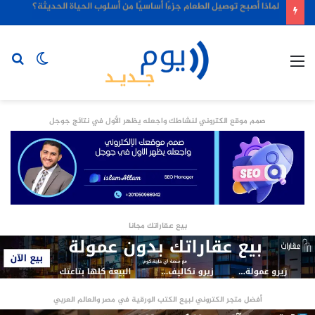
لماذا أصبح توصيل الطعام جزءًا أساسيًا من أسلوب الحياة الحديثة؟
القائمة
الوضع
بح
المظلم
عن
صمم موقع الكتروني لنشاطك واجعله يظهر الأول في نتائج جوجل
بيع عقاراتك مجانا
أفضل متجر الكتروني لبيع الكتب الورقية في مصر والعالم العربي