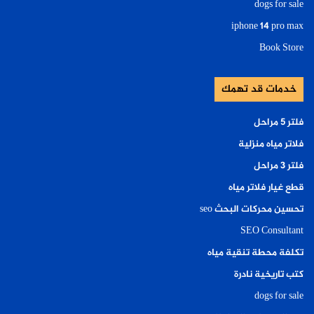
dogs for sale
iphone 14 pro max
Book Store
خدمات قد تهمك
فلتر ٥ مراحل
فلاتر مياه منزلية
فلتر ٣ مراحل
قطع غيار فلاتر مياه
تحسين محركات البحث seo
SEO Consultant
تكلفة محطة تنقية مياه
كتب تاريخية نادرة
dogs for sale