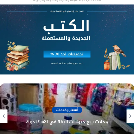
آلاف الكتب المستعملة والناردة والقديمة والجديدة
حسن يوسف مسيرة فنية حافلة
بالإنجازات
وحسن يوسف هو ممثل مصري، ولد في عام 1940، وبدأ
مسيرته الفنية في الستينيات، وقدم العديد من
الأعمال الفنية، منها: “الزوجة الثانية”، “إمام الدعاة”،
“الإمام المراغي”.
يوضح
الاول
أن وفاة عبد الله يوسف، البالغ من العمر 27
عاماً، نجل الفنان” حسن يوسف ” قد أثارت حزن الوسط
الفني المصري، حيث نعاه العديد من الفنانين، منهم:
زوجته مي حلمي، ووالدته شمس البارودي، وشقيقه
عمر يوسف، وأصدقائه الفنانين.
أسعار وخدمات
منصة وساطة لبيع العقارات مجانا
جولدز جيم