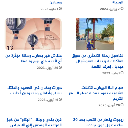
المنيا»
ومعادن
2 يوليو، 2023
1 مايو، 2023
تفاصيل رحلة الكمثرى من سوق
ملناش غير بعض.. رسالة مؤثرة من
الفاكهة لتريندات السوشيال
أخ لأخته في يوم زفافها
ميديا.. إعرف القصة
29 أبريل، 2023
1 مايو، 2023
صيام الـ6 البيض.. الآكلات
دورات رمضان في الصعيد والدلتا..
الشعبية تعود بعد انقضاء الشهر
نساء وأطفال ومحترفين أجانب
الكريم
16 أبريل، 2023
26 أبريل، 2023
روبوت ينهار من التعب بعد 20
فرن بلدي وجِلة.. “البتاو” من خبز
ساعة عمل دون توقف
الفراعنة المقدس إلي الانقراض