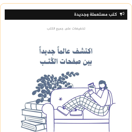
على سبيل المثال، تشغيل الهاتف على أعلى درجة
سطوع طوال اليوم قد يقلل مدة استخدام البطارية
كتب مستعملة وجديدة
بشكل كبير.
تخفيضات على جميع الكتب
الحل
استخدم السطوع التلقائي.
خفض السطوع في الأماكن المغلقة.
فعّل الوضع الداكن إذا كانت الشاشة AMOLED أو
OLED.
التطبيقات التي تعمل في الخلفية
أحد أكثر أسباب
استنزاف البطارية
شيوعًا هو استمرار
التطبيقات في العمل حتى بعد إغلاقها.
تشمل هذه التطبيقات: