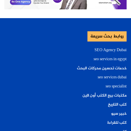
اجعل الوصول للموقع:
“أثناء استخدام التطبيق فقط”
بدلًا من السماح للتطبيقات باستخدام الموقع طوال
روابط بحث سريعة
الوقت.
SEO Agency Dubai
تعرف على
أخطاء شحن الهاتف
seo services in egypt
خدمات تحسين محركات البحث
المزامنة المستمرة للحسابات
seo services dubai
يقوم الهاتف بمزامنة:
seo specialist
مكتبات بيع الكتب أون لاين
البريد الإلكتروني.
كتب التاريخ
الصور.
خبير سيو
الملفات.
كتب للقراءة
جهات الاتصال.