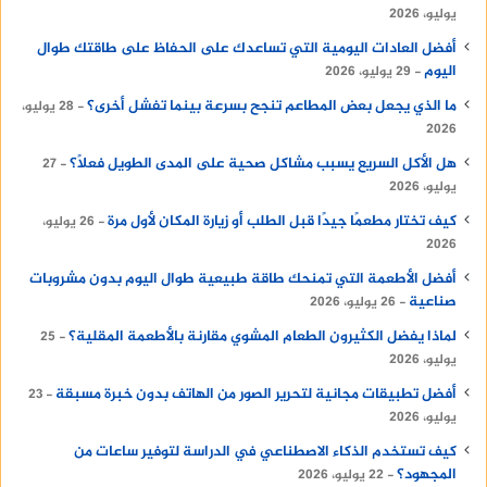
يوليو، 2026
اذهب إلى:
أفضل العادات اليومية التي تساعدك على الحفاظ على طاقتك طوال
اليوم
29 يوليو، 2026
الإعدادات ← البطارية ← استخدام البطارية
ما الذي يجعل بعض المطاعم تنجح بسرعة بينما تفشل أخرى؟
28 يوليو،
2026
ستجد قائمة توضح التطبيقات الأكثر استهلاكًا للطاقة.
هل الأكل السريع يسبب مشاكل صحية على المدى الطويل فعلًا؟
27
يوليو، 2026
معدل التحديث المرتفع للشاشة
كيف تختار مطعمًا جيدًا قبل الطلب أو زيارة المكان لأول مرة
26 يوليو،
2026
أصبحت شاشات 90Hz و120Hz و144Hz شائعة في
أفضل الأطعمة التي تمنحك طاقة طبيعية طوال اليوم بدون مشروبات
الهواتف الحديثة.
صناعية
26 يوليو، 2026
لماذا يفضل الكثيرون الطعام المشوي مقارنة بالأطعمة المقلية؟
25
رغم أنها توفر تجربة أكثر سلاسة، فإنها تستهلك طاقة
يوليو، 2026
أكبر مقارنة بمعدل 60Hz التقليدي.
أفضل تطبيقات مجانية لتحرير الصور من الهاتف بدون خبرة مسبقة
23
يوليو، 2026
متى يجب تقليل معدل التحديث؟
كيف تستخدم الذكاء الاصطناعي في الدراسة لتوفير ساعات من
إذا كنت بحاجة إلى إطالة عمر البطارية أثناء السفر أو
المجهود؟
22 يوليو، 2026