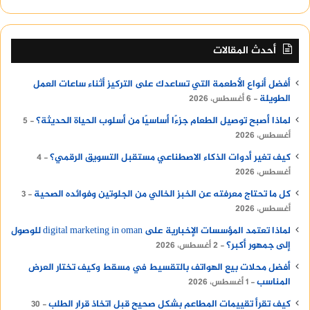
تطبيقات التواصل الاجتماعي.
تطبيقات الخرائط.
أحدث المقالات
تطبيقات اللياقة البدنية.
تطبيقات المراسلة.
أفضل أنواع الأطعمة التي تساعدك على التركيز أثناء ساعات العمل
الطويلة
6 أغسطس، 2026
هذه التطبيقات تستمر في:
لماذا أصبح توصيل الطعام جزءًا أساسيًا من أسلوب الحياة الحديثة؟
5
أغسطس، 2026
استقبال الإشعارات.
كيف تغير أدوات الذكاء الاصطناعي مستقبل التسويق الرقمي؟
4
تحديث البيانات.
أغسطس، 2026
مزامنة المحتوى.
كل ما تحتاج معرفته عن الخبز الخالي من الجلوتين وفوائده الصحية
3
أغسطس، 2026
استخدام الموقع الجغرافي.
لماذا تعتمد المؤسسات الإخبارية على digital marketing in oman للوصول
إلى جمهور أكبر؟
2 أغسطس، 2026
وكل ذلك يؤدي إلى استهلاك إضافي للطاقة.
أفضل محلات بيع الهواتف بالتقسيط في مسقط وكيف تختار العرض
كيف تكتشف التطبيقات المسببة
المناسب
1 أغسطس، 2026
للمشكلة؟
كيف تقرأ تقييمات المطاعم بشكل صحيح قبل اتخاذ قرار الطلب
30