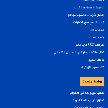
mobile car holder
نصائح لتجنب الحرارة
SEO Services in Egypt
افضل شركات تصميم مواقع
لا تترك الهاتف تحت أشعة الشمس.
كلاب للبيع في الإمارات
تجنب الشحن أثناء اللعب.
خدمات seo
أغلق التطبيقات غير الضرورية.
ماهو seo
استخدم شاحنًا أصليًا.
شركات SEO في مصر
هل الشحن السريع سبب في ضعف
شاليهات للايجار في الساحل الشمالي
البطارية؟
ما هو السيو
كتب سور الازبكية
الشحن السريع بحد ذاته ليس مشكلة، لأن الهواتف
الحديثة مصممة للتعامل معه.
روابط مفيدة
لكن الاستخدام المستمر للشحن السريع في بيئات حارة
شقق للبيع حدائق الاهرام
قد يرفع حرارة الجهاز ويؤثر تدريجيًا على كفاءة
شقق للبيع بالاسكندرية
البطارية.
تحسين محركات البحث