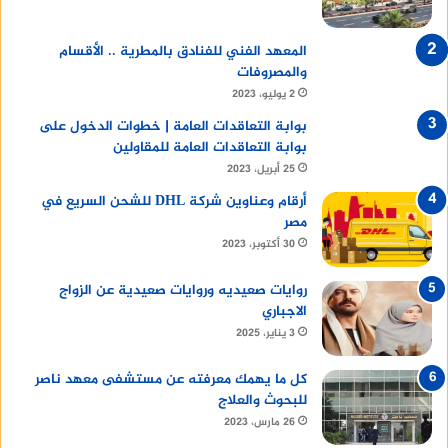
والألعاب) تظل تعمل في الخلفية لجمع البيانات، أو
إرسال الإشعارات، أو تحديث الموقع الجغرافي.
المعهد الفني للفنادق بالمطرية .. الأقسام
تراكم هذه التطبيقات يستهلك طاقة المعالج
والمصروفات
2 يوليو، 2023
بشكل مستمر ويمحو المساحة الحرة في الـ RAM،
مما يجعل الهاتف يبدو بطيئًا وثقيل الاستجابة
بوابة التعاقدات العامة | خطوات الدخول على
بوابة التعاقدات العامة للمقاولين
حتى أثناء تصفح الواجهة الرئيسية.
25 أبريل، 2023
3. تطبيقات تحسين الأداء الوهمية (Task
أرقام وعناوين شركة DHL للشحن السريع في
مصر
Killers / RAM Boosters)
30 أكتوبر، 2023
من أكبر الأخطاء التي يقع فيها المستخدم لتسريع
روايات صعيديه وروايات صعيدية عن الزواج
هاتفه هو تحميل تطبيقات تزعم أنها تقوم بـ
الاجباري
تنظيف الهاتف
وتسريع الذاكرة بنقرة زر. هذه
3 يناير، 2025
التطبيقات تقوم بإغلاق تطبيقات الخلفية بالقوة،
كل ما يهمك معرفته عن مستشفى معهد ناصر
وبما أن تلك التطبيقات مصممة لتعيد تشغيل
للبحوث والعلاج
نفسها تلقائيًا، يدخل الهاتف في حلقة مفرغة:
26 مارس، 2023
“التطبيق يحاول العمل -> البرنامج يغلقه ->