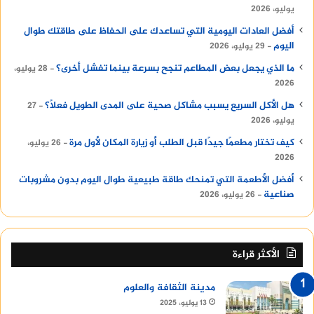
باهظ من موارد جهازك.
يوليو، 2026
أفضل العادات اليومية التي تساعدك على الحفاظ على طاقتك طوال
1. تضخم حجم التطبيقات (App Bloat)
اليوم
29 يوليو، 2026
ما الذي يجعل بعض المطاعم تنجح بسرعة بينما تفشل أخرى؟
28 يوليو،
بسبب التحديثات المستمرة، تزداد التطبيقات
2026
تعقيدًا وتضيف ميزات جديدة باستمرار. تطبيق مثل
هل الأكل السريع يسبب مشاكل صحية على المدى الطويل فعلًا؟
27
“فيسبوك” كان حجمه قبل سنوات لا يتعدى بضعة
يوليو، 2026
ميجابايتات، أما اليوم فقد يتجاوز حجمه مع بياناته
كيف تختار مطعمًا جيدًا قبل الطلب أو زيارة المكان لأول مرة
26 يوليو،
حاجز الـ 1 جيجابايت. هذا التضخم يعني أن التطبيق
2026
يتطلب قوة معالجة أكبر ومساحة RAM أضخم
أفضل الأطعمة التي تمنحك طاقة طبيعية طوال اليوم بدون مشروبات
ليعمل بنفس السرعة السابقة.
صناعية
26 يوليو، 2026
2. تطبيقات الخلفية واستنزاف الـ RAM
الصامت
الأكثر قراءة
عندما تخرج من تطبيق ما، فإنه لا ينتهي دائمًا.
مدينة الثقافة والعلوم
العديد من التطبيقات (خاصة تطبيقات التواصل
13 يوليو، 2025
الاجتماعي، وتطبيقات تحسين النظام الوهمية،