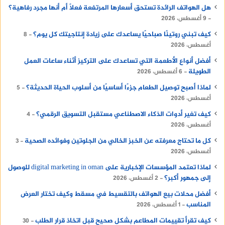
والملفات المنسية
هل الهواتف الرائدة تستحق أسعارها المرتفعة فعلًا أم أنها مجرد رفاهية؟
9 أغسطس، 2026
كل تطبيق تفتحه (مثل فيسبوك، تيك توك،
كيف تبني روتينًا صباحيًا يساعدك على زيادة إنتاجيتك كل يوم؟
8
إنستغرام) يقوم بتحميل مئات الصور والمقاطع
أغسطس، 2026
وتخزينها محليًا في مجلدات مخفية تسمى الكاش،
أفضل أنواع الأطعمة التي تساعدك على التركيز أثناء ساعات العمل
وذلك لكي لا يستهلك إنترنت عند فتح التطبيق مرة
الطويلة
6 أغسطس، 2026
أخرى. مع مرور الأشهر، تتضخم هذه الملفات لتشغل
لماذا أصبح توصيل الطعام جزءًا أساسيًا من أسلوب الحياة الحديثة؟
5
عشرات الجيجات من مساحة الهاتف دون علمك، مما
أغسطس، 2026
يتطلب إجراء عملية
تنظيف الهاتف
بشكل دوري.
كيف تغير أدوات الذكاء الاصطناعي مستقبل التسويق الرقمي؟
4
أغسطس، 2026
القسم الثالث: المتهم الثاني –
كل ما تحتاج معرفته عن الخبز الخالي من الجلوتين وفوائده الصحية
3
ثورة التطبيقات واستهلاك موارد
أغسطس، 2026
الخلفية
لماذا تعتمد المؤسسات الإخبارية على digital marketing in oman للوصول
إلى جمهور أكبر؟
2 أغسطس، 2026
التطبيقات التي تستخدمها اليوم ليست هي
أفضل محلات بيع الهواتف بالتقسيط في مسقط وكيف تختار العرض
المناسب
نفسها التي قمت بتحميلها قبل ستة أشهر.
1 أغسطس، 2026
التطبيقات تتطور وتتضخم، وهذا التطور له ثمن
كيف تقرأ تقييمات المطاعم بشكل صحيح قبل اتخاذ قرار الطلب
30