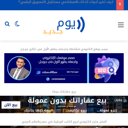
كيف تغير أدوات الذكاء الاصطناعي مستقبل التسويق الرقمي؟
القائمة
الوضع
بح
المظلم
عن
صمم موقع الكتروني لنشاطك واجعله يظهر الأول في نتائج جوجل
بيع عقاراتك مجانا
أفضل متجر الكتروني لبيع الكتب الورقية في مصر والعالم العربي