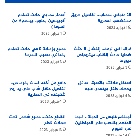
35 متوفي ومصاب.. تفاصيل حريق
أسماء مصابي حادث تصادم
مستشفى المطرية
أتوبيسين بملوي..بينهم 9 من
السودان
1 فبراير، 2023
1 فبراير، 2023
غرقوا في ترعة.. إنتشال 5 جثث
مصرع وإصابة 9 في حادث تصادم
ضحايا حادث إنقلاب ميكروباص
بالدائري بسبب السرعة
ديروط
3 فبراير، 2023
3 فبراير، 2023
استغل علاقته بالأسرة.. سائق
دافع عن أخته فمات بالرصاص..
يخطف طفل ويتعدى عليه
تفاصيل مقتل شاب على يد زوج
شقيقته في المطرية
4 فبراير، 2023
4 فبراير، 2023
أجبلكم فلوس من الدولة.. ضبط
اتقطع حتت.. مصرع شخص تحت
المُتهم بالنصب على المواطنين
عجلات قطار
في الفيوم
13 فبراير، 2023
4 فبراير، 2023