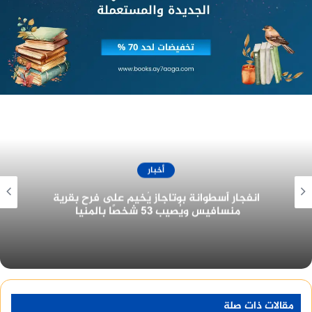
العام لتلقي العلاج، مصابا باشتباه خلع بالكتف.
وانتقل رجال إدارة المرور لرفع آثار الحادث وتسير الحركة
بالطريق السريع، وتم التحفظ علي السيارة تحت تصرف
النيابة العامة التي باشرت التحقيق.
وأصيب قبل ساعات 4 أشخاص، إثر وقوع حادثي انقلاب
دراجة بخارية بطريق مدينة المنيا الجديدة، واصطدام
أخري بتروسيكل في مركز مطاي بشمال محافظة المنيا.
أخبار
سقوط شاب في بئر بالمنيا .. القصة الكاملة
Apple Watch | مقارنة بين شواحن لاسلكية MagSafe
والشواحن العادية
Realme C21Y
مقالات ذات صلة