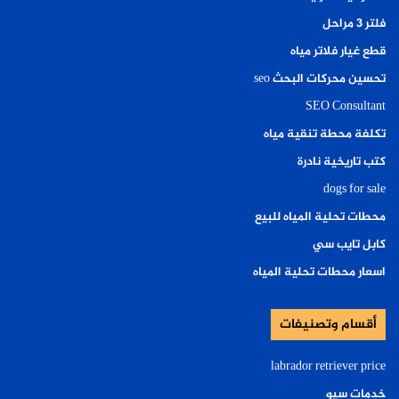
فلتر ٣ مراحل
قطع غيار فلاتر مياه
تحسين محركات البحث seo
SEO Consultant
تكلفة محطة تنقية مياه
كتب تاريخية نادرة
dogs for sale
محطات تحلية المياه للبيع
كابل تايب سي
اسعار محطات تحلية المياه
أقسام وتصنيفات
labrador retriever price
خدمات سيو