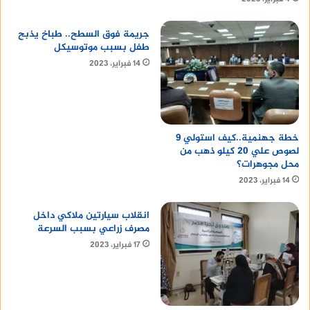
جريمة فوق السطح.. طباخ يذبح
طفل بسبب موتوسيكل
14 فبراير، 2023
خطة جهنمية..كيف استولي 9
لصوص علي 20 كيلو ذهب من
محل مجوهرات؟
14 فبراير، 2023
انقلاب سيارتين ملاكي داخل
مصرف زراعي بسبب السرعة
17 فبراير، 2023