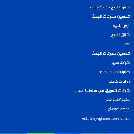
شقق للبيع بالاسكندرية
تحسين محركات البحث
ارض للبيع
شقق للبيع
apt
تحسين محركات البحث
شركة سيو
cockapoo puppies
روايات كامله
شركات تسويق في سلطنة عمان
متجر كتب مصر
glasses oman
online eyeglasses store oman