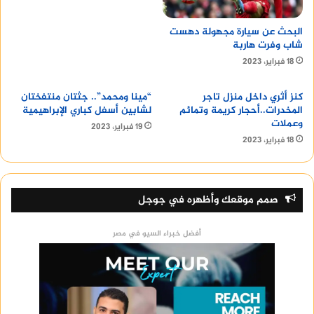
البحث عن سيارة مجهولة دهست
شاب وفرت هاربة
18 فبراير، 2023
كنز أثري داخل منزل تاجر
“مينا ومحمد”.. جثتان منتفختان
المخدرات..أحجار كريمة وتمائم
لشابين أسفل كباري الإبراهيمية
وعملات
19 فبراير، 2023
18 فبراير، 2023
صمم موقعك وأظهره في جوجل
أفضل خبراء السيو في مصر