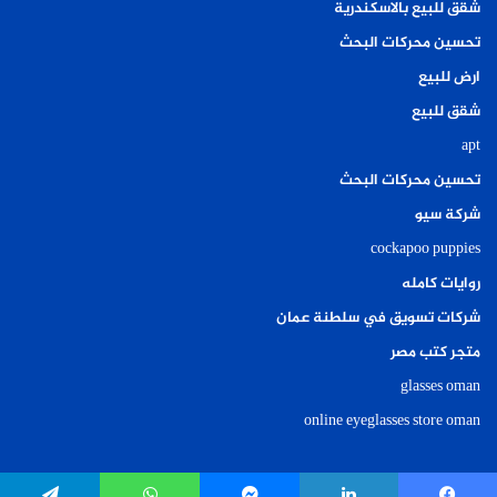
شقق للبيع بالاسكندرية
تحسين محركات البحث
ارض للبيع
شقق للبيع
apt
تحسين محركات البحث
شركة سيو
cockapoo puppies
روايات كامله
شركات تسويق في سلطنة عمان
متجر كتب مصر
glasses oman
online eyeglasses store oman