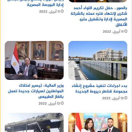
إدارة البورصة المصرية
بالصور.. حفل تكريم اللواء أحمد
11 أبريل، 2022
شكرى لإنتهاء فتره عمله بالشركة
المصرية لإدارة وتشغيل مترو
الأنفاق
11 أبريل، 2022
وزير المالية: تيسير امتلاك
بدء اجراءات تنفيذ مشروع إنشاء
المواطنين لسيارات جديدة تعمل
مجموعة قناطر ديروط الجديدة
بالغاز الطبيعى
13 أبريل، 2022
13 أبريل، 2022