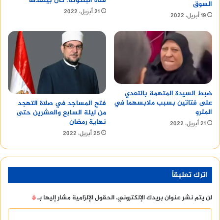
فتاة البلكونة: كان بينقذها
السوق
21 أبريل، 2022
19 أبريل، 2022
ضبط السيدة المتهمة بالتعدي
على فتاتين بسبب ملابسهما في
فتح المساجد في صلاة التهجد
المترو
من ليلة السابع والعشرين حتى
نهاية رمضان
21 أبريل، 2022
25 أبريل، 2022
اترك تعليقاً
لن يتم نشر عنوان بريدك الإلكتروني.
الحقول الإلزامية مشار إليها بـ
*
ا