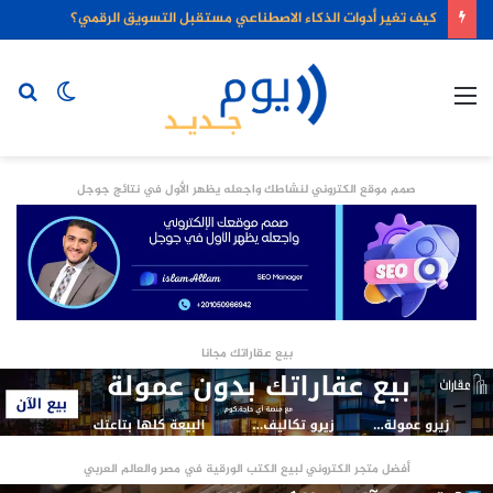
كيف تغير أدوات الذكاء الاصطناعي مستقبل التسويق الرقمي؟
القائمة
الوضع
بح
المظلم
عن
صمم موقع الكتروني لنشاطك واجعله يظهر الأول في نتائج جوجل
بيع عقاراتك مجانا
أفضل متجر الكتروني لبيع الكتب الورقية في مصر والعالم العربي