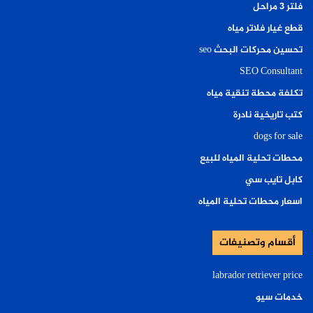
فلتر ٣ مراحل
قطع غيار فلاتر مياه
تحسين محركات البحث seo
SEO Consultant
تكلفة محطة تنقية مياه
كتب تاريخية نادرة
dogs for sale
محطات تحلية المياه للبيع
كابل تايب سي
اسعار محطات تحلية المياه
أقسام وتصنيفات
labrador retriever price
خدمات سيو