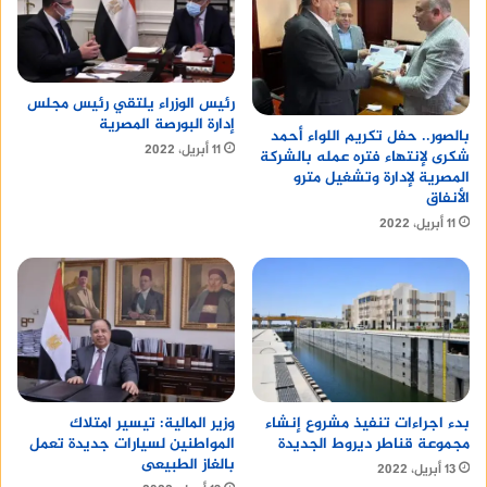
رئيس الوزراء يلتقي رئيس مجلس
إدارة البورصة المصرية
بالصور.. حفل تكريم اللواء أحمد
11 أبريل، 2022
شكرى لإنتهاء فتره عمله بالشركة
المصرية لإدارة وتشغيل مترو
الأنفاق
11 أبريل، 2022
وزير المالية: تيسير امتلاك
بدء اجراءات تنفيذ مشروع إنشاء
المواطنين لسيارات جديدة تعمل
مجموعة قناطر ديروط الجديدة
بالغاز الطبيعى
13 أبريل، 2022