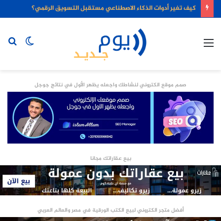
كيف تغير أدوات الذكاء الاصطناعي مستقبل التسويق الرقمي؟
القائمة
الوضع
بح
المظلم
عن
صمم موقع الكتروني لنشاطك واجعله يظهر الأول في نتائج جوجل
بيع عقاراتك مجانا
أفضل متجر الكتروني لبيع الكتب الورقية في مصر والعالم العربي