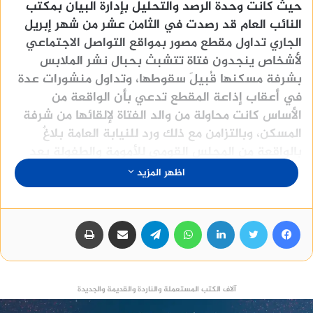
حيث كانت وحدة الرصد والتحليل بإدارة البيان بمكتب
النائب العام قد رصدت في الثامن عشر من شهر إبريل
الجاري تداول مقطع مصور بمواقع التواصل الاجتماعي
لأشخاص ينجدون فتاة تتشبث بحبال نشر الملابس
بشرفة مسكنها قُبيلَ سقوطها، وتداول منشورات عدة
في أعقاب إذاعة المقطع تدعي بأن الواقعة من
الأساس كانت محاولة من والد الفتاة لإلقائها من شرفة
المسكن، وبالتزامن مع ذلك ورد للنيابة العامة بلاغٌ
بالواقعة من المجلس القومي للأمومة والطفولة بعد
تلقي خطّ نجدة الطفل إخطارًا بها؛ فباشرت النيابة
اظهر المزيد
العامة التحقيقات.
فيسبوك
تويتر
لينكدإن
واتساب
تيلقرام
مشاركة عبر البريد
طباعة
واستهلت النيابة العامة التحقيقات بتفريغ محتوى
الفيديو المتداوَل، وطلب تحريات الشرطة حول الواقعة
وصولًا لأشخاص مَن ظهروا به، فتوصلت لبيانات الطفلة
ووالدَيْها، حيث استمعت النيابة العامة لأقوال الطفلة،
آلاف الكتب المستعملة والناردة والقديمة والجديدة
فتبينت أن سنَّها اثنتي عشرة سنة ميلادية، وقررت في