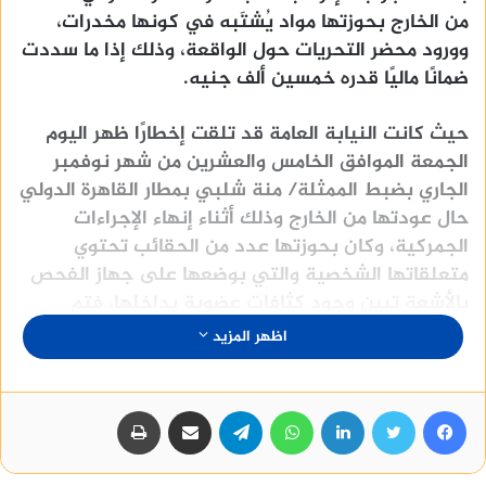
من الخارج بحوزتها مواد يُشتَبه في كونها مخدرات،
وورود محضر التحريات حول الواقعة، وذلك إذا ما سددت
ضمانًا ماليًا قدره خمسين ألف جنيه.
حيث كانت النيابة العامة قد تلقت إخطارًا ظهر اليوم
الجمعة الموافق الخامس والعشرين من شهر نوفمبر
الجاري بضبط الممثلة/ منة شلبي بمطار القاهرة الدولي
حال عودتها من الخارج وذلك أثناء إنهاء الإجراءات
الجمركية، وكان بحوزتها عدد من الحقائب تحتوي
متعلقاتها الشخصية والتي بوضعها على جهاز الفحص
بالأشعة تبين وجود كثافات عضوية بداخلها، فتم
تفتيشها تفتيشًا دقيقًا أسفر عن العثور بها على مواد
اظهر المزيد
يُشتبه في كونها مخدرات، فأُلقي القبض عليها وتم
التحفظ على المواد المضبوطة.
فيسبوك
تويتر
لينكدإن
واتساب
تيلقرام
مشاركة عبر البريد
طباعة
وورد للنيابة العامة اليوم محضر من الإدارة العامة
لمكافحة المخدرات بشأن ما توصلت إليه التحريات في