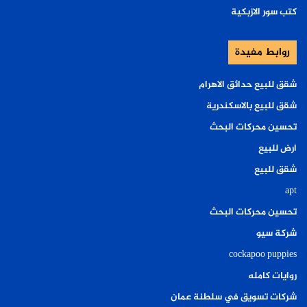
كتب سور الازبكية
روابط مفيدة
شقق للبيع حدائق الاهرام
شقق للبيع بالاسكندرية
تحسين محركات البحث
ارض للبيع
شقق للبيع
apt
تحسين محركات البحث
شركة سيو
cockapoo puppies
روايات كامله
شركات تسويق في سلطنة عمان