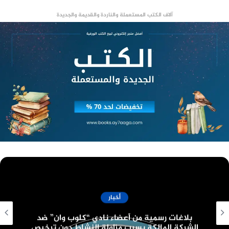
تلك الواقعة، ثبت به أن المتهمة قد أحرزت تلك المواد
آلاف الكتب المستعملة والناردة والقديمة والجديدة
بقصد التعاطي.
وإذ باشرت النيابة العامة التحقيقات، فاستهلت
باستجواب المتهمة فيما هو منسوب إليها من اتهام
بحيازتها مواد مخدرة بقصد التعاطي، فأنكرها.
منصة وساطة لبيع العقارات مجانا
وعلى ذلك، أمرت النيابة العامة بإخلاء سبيلها بضمان
مالي قدره خمسين ألف جنيه، وإرسال المواد المضبوطة
بحوزتها لمصلحة الطب الشرعي لفحصها وبيان طبيعتها
ومدى احتوائها على أي من المواد المخدرة.
أخبار
وجارٍ استكمال التحقيقات.
قانون البناء الموحد الجديد وعدد الأدوار المسموح
بها