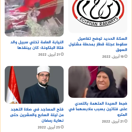
السكة الحديد توضح تفاصيل
النيابة العامة تخلي سبيل والد
سقوط عجلة قطار بمحطة مشتول
فتاة البلكونة: كان بينقذها
السوق
21 أبريل، 2022
19 أبريل، 2022
ضبط السيدة المتهمة بالتعدي
على فتاتين بسبب ملابسهما في
فتح المساجد في صلاة التهجد
المترو
من ليلة السابع والعشرين حتى
نهاية رمضان
21 أبريل، 2022
25 أبريل، 2022