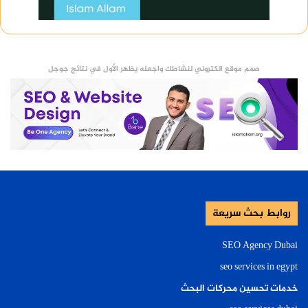
صمم موقع الكتروني لنشاطك واجعله يظهر الأول في نتائج جوجل
روابط بحث سريعة
SEO Agency Dubai
seo services in egypt
خدمات تحسين محركات البحث