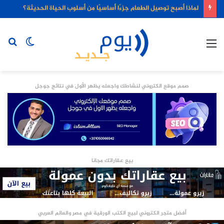
لماذا أصبح توصيل الطعام جزءًا أساسيًا من أسلوب الحياة الحديثة؟
القائمة
الوضع
بح
المظلم
عن
صمم موقع الكتروني لنشاطك واجعله يظهر الأول في نتائج جوجل
بيع عقاراتك مجانا
أفضل متجر الكتروني لبيع الكتب الورقية في مصر والعالم العربي