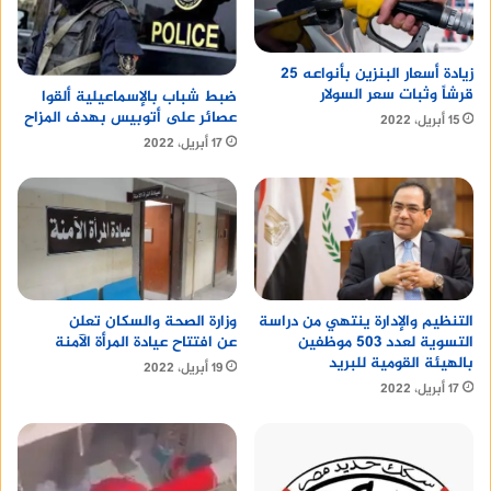
زيادة أسعار البنزين بأنواعه 25
قرشاً وثبات سعر السولار
ضبط شباب بالإسماعيلية ألقوا
عصائر على أتوبيس بهدف المزاح
15 أبريل، 2022
17 أبريل، 2022
التنظيم والإدارة ينتهي من دراسة
وزارة الصحة والسكان تعلن
التسوية لعدد 503 موظفين
عن افتتاح عيادة المرأة الآمنة
بالهيئة القومية للبريد
19 أبريل، 2022
17 أبريل، 2022