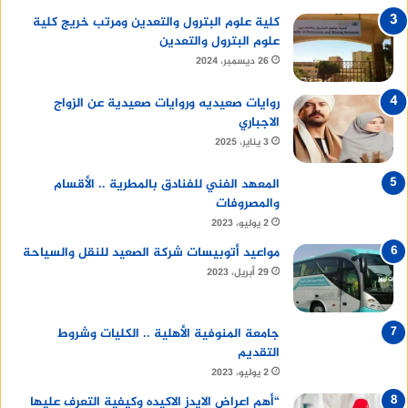
كلية علوم البترول والتعدين ومرتب خريج كلية
علوم البترول والتعدين
26 ديسمبر، 2024
روايات صعيديه وروايات صعيدية عن الزواج
الاجباري
3 يناير، 2025
المعهد الفني للفنادق بالمطرية .. الأقسام
والمصروفات
2 يوليو، 2023
مواعيد أتوبيسات شركة الصعيد للنقل والسياحة
29 أبريل، 2023
جامعة المنوفية الأهلية .. الكليات وشروط
التقديم
2 يوليو، 2023
“أهم اعراض الايدز الاكيده وكيفية التعرف عليها